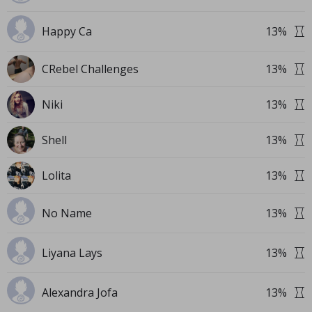
Happy Ca
13
%
CRebel Challenges
13
%
Niki
13
%
Shell
13
%
Lolita
13
%
No Name
13
%
Liyana Lays
13
%
Alexandra Jofa
13
%