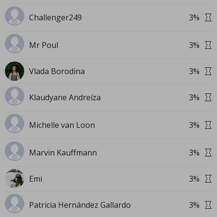
Challenger249
3
%
Mr Poul
3
%
Vlada Borodina
3
%
Klaudyane Andreíza
3
%
Michelle van Loon
3
%
Marvin Kauffmann
3
%
Emi
3
%
Patricia Hernández Gallardo
3
%