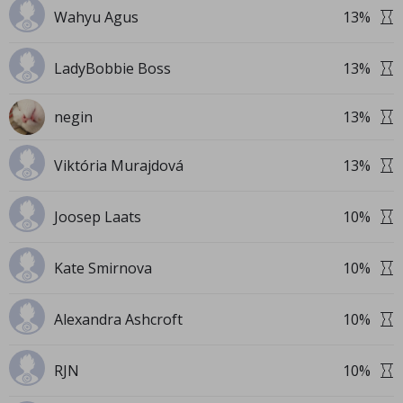
Wahyu Agus
13
%
LadyBobbie Boss
13
%
negin
13
%
Viktória Murajdová
13
%
Joosep Laats
10
%
Kate Smirnova
10
%
Alexandra Ashcroft
10
%
RJN
10
%