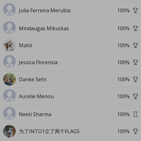
Julia Ferreira Merubia
100
%
Mindaugas Mikuckas
100
%
Matiii
100
%
Jessica Florensia
100
%
Danke Sehr.
100
%
Aurelie Menou
100
%
Neeti Sharma
100
%
为了INTO1立了两个FLAGS
100
%