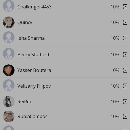
Challenger4453
10
%
Quincy
10
%
Isha Sharma
10
%
Becky Stafford
10
%
Yasser Boutera
10
%
Velizariy Filipov
10
%
ReiRei
10
%
RubiaCampos
10
%