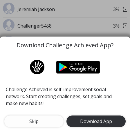
Jeremiah Jackson
3
%
Challenger5458
3
%
Challenger8341
3
%
Download Challenge Achieved App?
Szpinakowe Spaghetti
3
%
Pratap Kumar
3
%
Challenge Achieved is self-improvement social
Kolozsvári Jázmin
3
%
network. Start creating challenges, set goals and
make new habits!
Challenger2985
3
%
Skip
Download App
Challenger8515
3
%