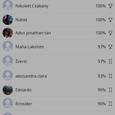
Nikolett Csákány
100
%
Nahid
100
%
Advo jonathan tan
100
%
Maha Lakshmi
97
%
Žvėris
97
%
alessandra clara
93
%
Edoardo
90
%
Brosider
90
%