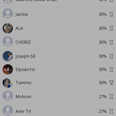
Janina
30
%
ALA
30
%
CHEREE
30
%
Joseph-SK
30
%
Elysian1st
30
%
Tamires
30
%
MrArvin
27
%
Amir TV
27
%