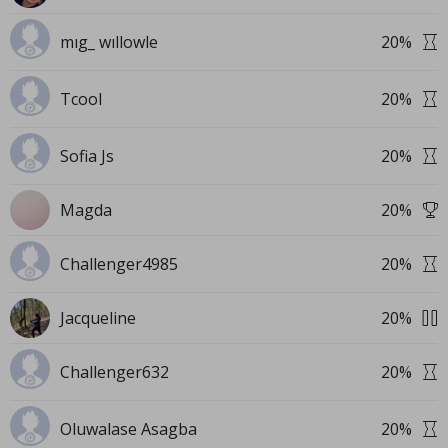
mıg_ wıllowle
20
%
Tcool
20
%
Sofia Js
20
%
Magda
20
%
Challenger4985
20
%
Jacqueline
20
%
Challenger632
20
%
Oluwalase Asagba
20
%