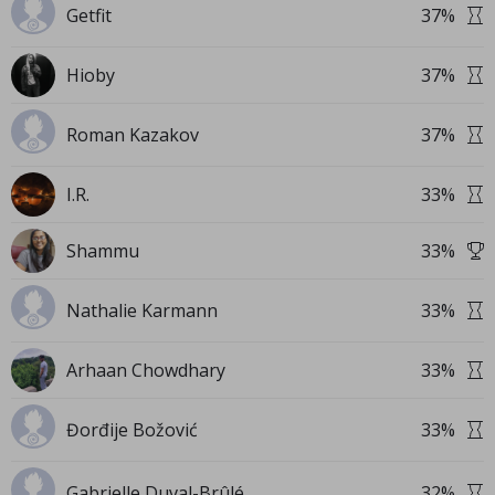
Getfit
37
%
Hioby
37
%
Roman Kazakov
37
%
I.R.
33
%
Shammu
33
%
Nathalie Karmann
33
%
Arhaan Chowdhary
33
%
Đorđije Božović
33
%
Gabrielle Duval-Brûlé
32
%