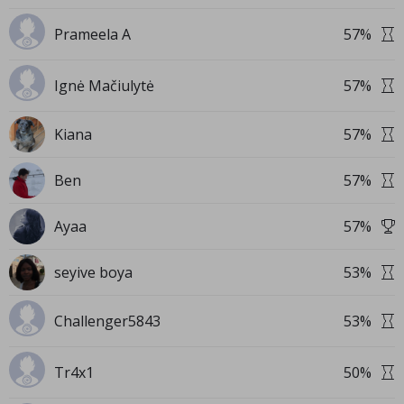
Prameela A
57
%
Ignė Mačiulytė
57
%
Kiana
57
%
Ben
57
%
Ayaa
57
%
seyive boya
53
%
Challenger5843
53
%
Tr4x1
50
%