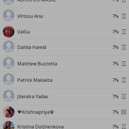
Vîrtosu Ana
7
%
VaiGu
7
%
Dahlia Hamid
7
%
Matthew Buzzetta
7
%
Patrick Makwiza
7
%
Jitendra Yadav
7
%
💗Krishnapriya🦚
7
%
Kristina Dolzhenkova
7
%