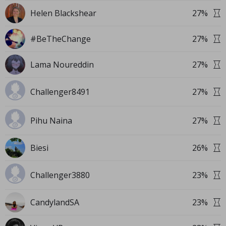
Helen Blackshear
27
%
#BeTheChange
27
%
Lama Noureddin
27
%
Challenger8491
27
%
Pihu Naina
27
%
Biesi
26
%
Challenger3880
23
%
CandylandSA
23
%