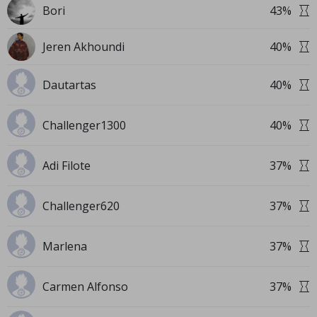
Bori
43
%
Jeren Akhoundi
40
%
Dautartas
40
%
Challenger1300
40
%
Adi Filote
37
%
Challenger620
37
%
Marlena
37
%
Carmen Alfonso
37
%