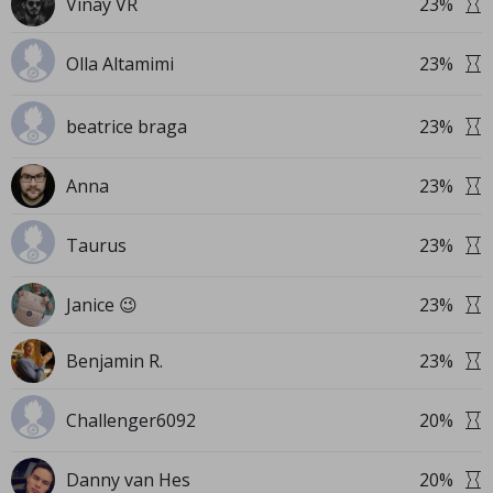
Vinay VR
23
%
Olla Altamimi
23
%
beatrice braga
23
%
Anna
23
%
Taurus
23
%
Janice 😉
23
%
Benjamin R.
23
%
Challenger6092
20
%
Danny van Hes
20
%