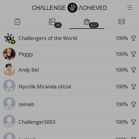
46
822
Challengers of the World
100
%
Peggy
100
%
Andy Bel
100
%
Nycolle Miranda oficial
100
%
zeineb
100
%
Challenger5003
100
%