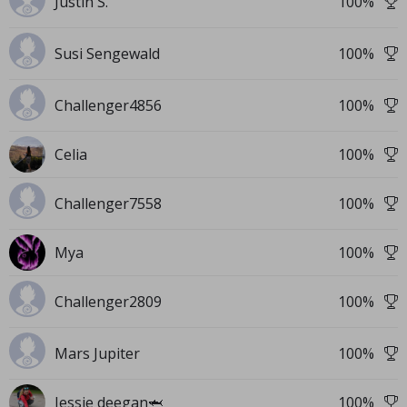
Justin S.
100
%
Susi Sengewald
100
%
Challenger4856
100
%
Celia
100
%
Challenger7558
100
%
Mya
100
%
Challenger2809
100
%
Mars Jupiter
100
%
Jessie deegan🦈
100
%