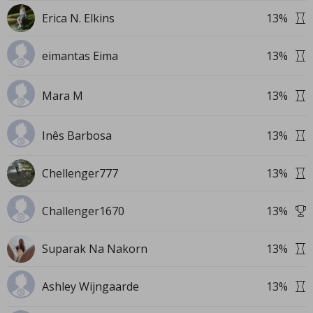
Erica N. Elkins
13
%
eimantas Eima
13
%
Mara M
13
%
Inês Barbosa
13
%
Chellenger777
13
%
Challenger1670
13
%
Suparak Na Nakorn
13
%
Ashley Wijngaarde
13
%