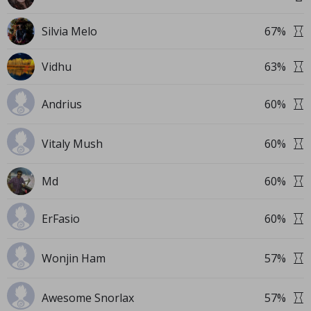
Silvia Melo
67
%
Vidhu
63
%
Andrius
60
%
Vitaly Mush
60
%
Md
60
%
ErFasio
60
%
Wonjin Ham
57
%
Awesome Snorlax
57
%