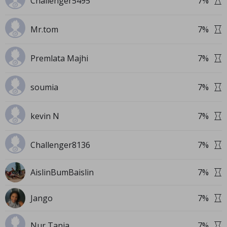
Challenger5495
7
%
Mr.tom
7
%
Premlata Majhi
7
%
soumia
7
%
kevin N
7
%
Challenger8136
7
%
AislinBumBaislin
7
%
Jango
7
%
Nur Tania
7
%