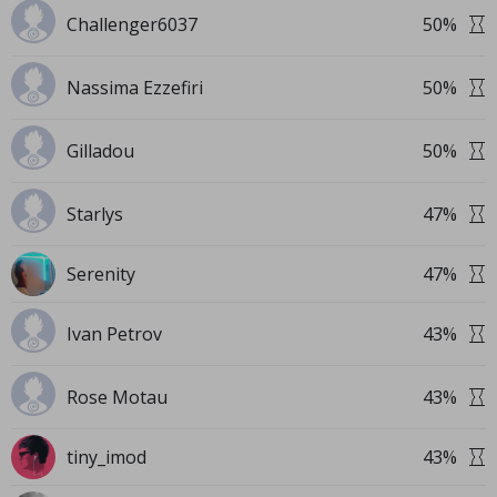
Challenger6037
50
%
Nassima Ezzefiri
50
%
Gilladou
50
%
Starlys
47
%
Serenity
47
%
Ivan Petrov
43
%
Rose Motau
43
%
tiny_imod
43
%