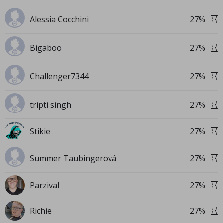
Alessia Cocchini
27
%
Bigaboo
27
%
Challenger7344
27
%
tripti singh
27
%
Stikie
27
%
Summer Taubingerová
27
%
Parzival
27
%
Richie
27
%