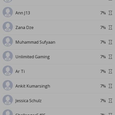
Ann J13
7
%
Zana Dze
7
%
Muhammad Sufyaan
7
%
Unlimited Gaming
7
%
Ar Ti
7
%
Ankit Kumarsingh
7
%
Jessica Schulz
7
%