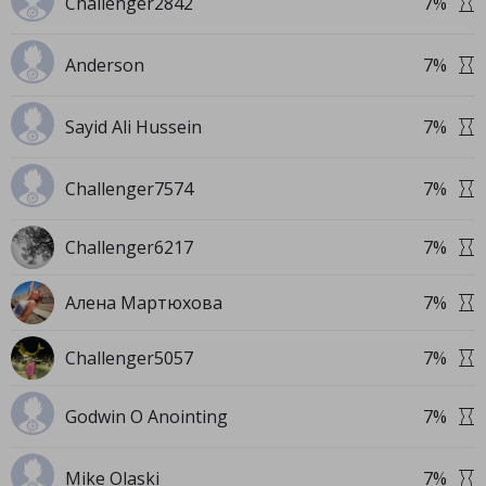
Challenger2842
7
%
Anderson
7
%
Sayid Ali Hussein
7
%
Challenger7574
7
%
Challenger6217
7
%
Алена Мартюхова
7
%
Challenger5057
7
%
Godwin O Anointing
7
%
Mike Olaski
7
%