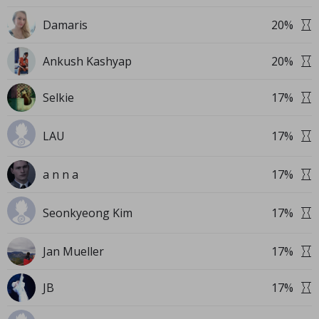
Damaris
20
%
Ankush Kashyap
20
%
Selkie
17
%
LAU
17
%
a n n a
17
%
Seonkyeong Kim
17
%
Jan Mueller
17
%
JB
17
%