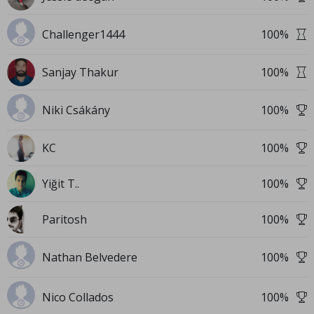
Challenger1444
100
%
Sanjay Thakur
100
%
Niki Csákány
100
%
KC
100
%
Yiğit T..
100
%
Paritosh
100
%
Nathan Belvedere
100
%
Nico Collados
100
%