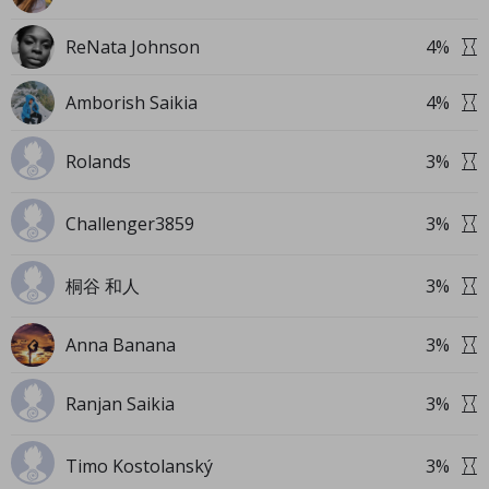
ReNata Johnson
4
%
Amborish Saikia
4
%
Rolands
3
%
Challenger3859
3
%
桐谷 和人
3
%
Anna Banana
3
%
Ranjan Saikia
3
%
Timo Kostolanský
3
%