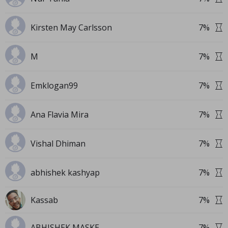
Kirsten May Carlsson
7
%
M
7
%
Emklogan99
7
%
Ana Flavia Mira
7
%
Vishal Dhiman
7
%
abhishek kashyap
7
%
Kassab
7
%
ABHISHEK MASKE
7
%