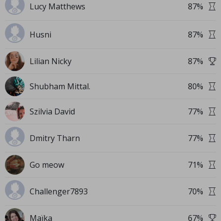
Lucy Matthews
87
%
Husni
87
%
Lilian Nicky
87
%
Shubham Mittal.
80
%
Szilvia David
77
%
Dmitry Tharn
77
%
Go meow
71
%
Challenger7893
70
%
Maïka
67
%