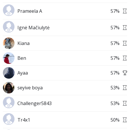
Prameela A
57
%
Ignė Mačiulytė
57
%
Kiana
57
%
Ben
57
%
Ayaa
57
%
seyive boya
53
%
Challenger5843
53
%
Tr4x1
50
%