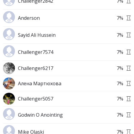
Challenger2842
7
%
Anderson
7
%
Sayid Ali Hussein
7
%
Challenger7574
7
%
Challenger6217
7
%
Алена Мартюхова
7
%
Challenger5057
7
%
Godwin O Anointing
7
%
Mike Olaski
7
%