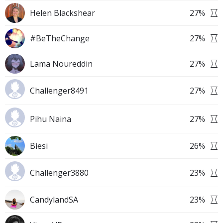
Helen Blackshear
27
%
#BeTheChange
27
%
Lama Noureddin
27
%
Challenger8491
27
%
Pihu Naina
27
%
Biesi
26
%
Challenger3880
23
%
CandylandSA
23
%