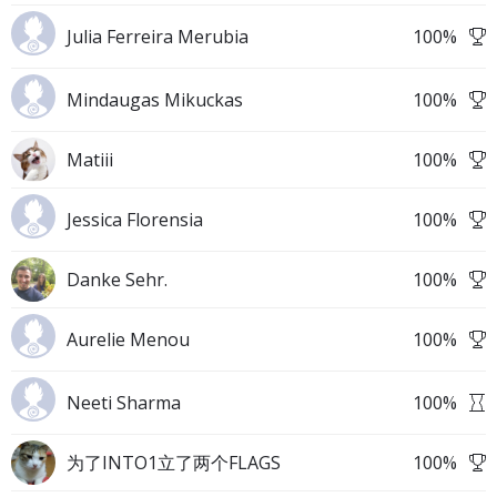
Julia Ferreira Merubia
100
%
Mindaugas Mikuckas
100
%
Matiii
100
%
Jessica Florensia
100
%
Danke Sehr.
100
%
Aurelie Menou
100
%
Neeti Sharma
100
%
为了INTO1立了两个FLAGS
100
%