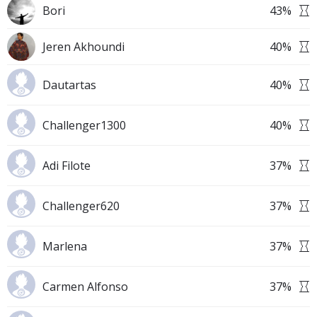
Bori
43
%
Jeren Akhoundi
40
%
Dautartas
40
%
Challenger1300
40
%
Adi Filote
37
%
Challenger620
37
%
Marlena
37
%
Carmen Alfonso
37
%