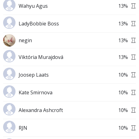
Wahyu Agus
13
%
LadyBobbie Boss
13
%
negin
13
%
Viktória Murajdová
13
%
Joosep Laats
10
%
Kate Smirnova
10
%
Alexandra Ashcroft
10
%
RJN
10
%