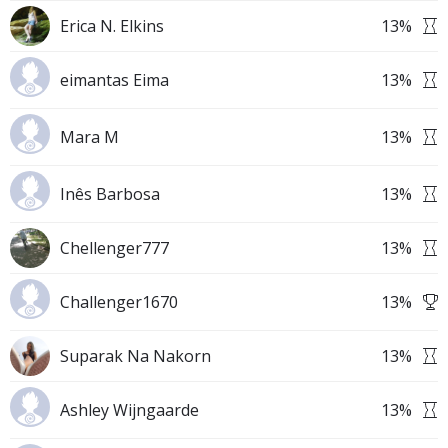
Erica N. Elkins
13
%
eimantas Eima
13
%
Mara M
13
%
Inês Barbosa
13
%
Chellenger777
13
%
Challenger1670
13
%
Suparak Na Nakorn
13
%
Ashley Wijngaarde
13
%