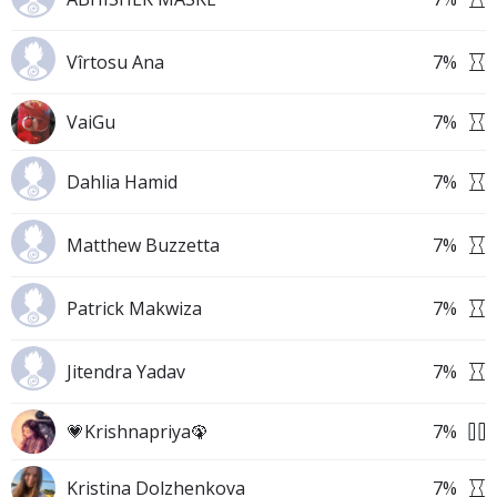
Vîrtosu Ana
7
%
VaiGu
7
%
Dahlia Hamid
7
%
Matthew Buzzetta
7
%
Patrick Makwiza
7
%
Jitendra Yadav
7
%
💗Krishnapriya🦚
7
%
Kristina Dolzhenkova
7
%