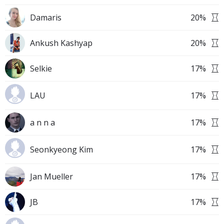
Damaris
20
%
Ankush Kashyap
20
%
Selkie
17
%
LAU
17
%
a n n a
17
%
Seonkyeong Kim
17
%
Jan Mueller
17
%
JB
17
%