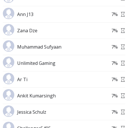
Ann J13
7
%
Zana Dze
7
%
Muhammad Sufyaan
7
%
Unlimited Gaming
7
%
Ar Ti
7
%
Ankit Kumarsingh
7
%
Jessica Schulz
7
%