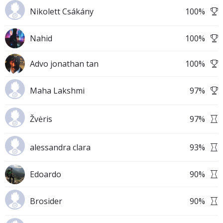
Nikolett Csákány
100
%
Nahid
100
%
Advo jonathan tan
100
%
Maha Lakshmi
97
%
Žvėris
97
%
alessandra clara
93
%
Edoardo
90
%
Brosider
90
%