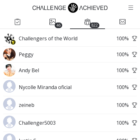
46
822
Challengers of the World
100
%
Peggy
100
%
Andy Bel
100
%
Nycolle Miranda oficial
100
%
zeineb
100
%
Challenger5003
100
%