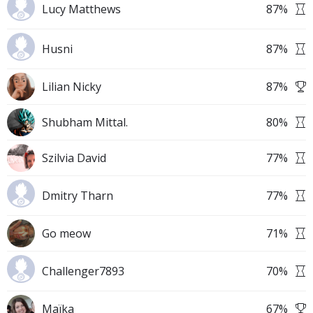
Lucy Matthews
87
%
Husni
87
%
Lilian Nicky
87
%
Shubham Mittal.
80
%
Szilvia David
77
%
Dmitry Tharn
77
%
Go meow
71
%
Challenger7893
70
%
Maïka
67
%