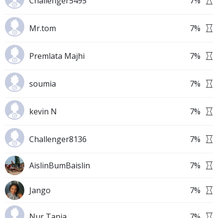
Challenger5495
7
%
Mr.tom
7
%
Premlata Majhi
7
%
soumia
7
%
kevin N
7
%
Challenger8136
7
%
AislinBumBaislin
7
%
Jango
7
%
Nur Tania
7
%