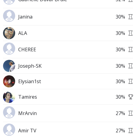
Janina
30
%
ALA
30
%
CHEREE
30
%
Joseph-SK
30
%
Elysian1st
30
%
Tamires
30
%
MrArvin
27
%
Amir TV
27
%