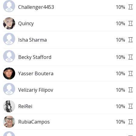
Challenger4453
10
%
Quincy
10
%
Isha Sharma
10
%
Becky Stafford
10
%
Yasser Boutera
10
%
Velizariy Filipov
10
%
ReiRei
10
%
RubiaCampos
10
%