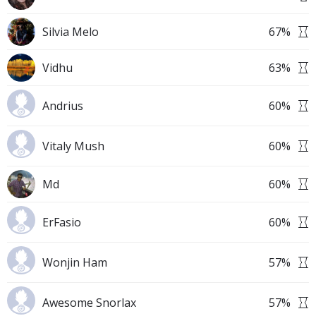
Silvia Melo
67
%
Vidhu
63
%
Andrius
60
%
Vitaly Mush
60
%
Md
60
%
ErFasio
60
%
Wonjin Ham
57
%
Awesome Snorlax
57
%