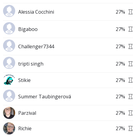
Alessia Cocchini
27
%
Bigaboo
27
%
Challenger7344
27
%
tripti singh
27
%
Stikie
27
%
Summer Taubingerová
27
%
Parzival
27
%
Richie
27
%