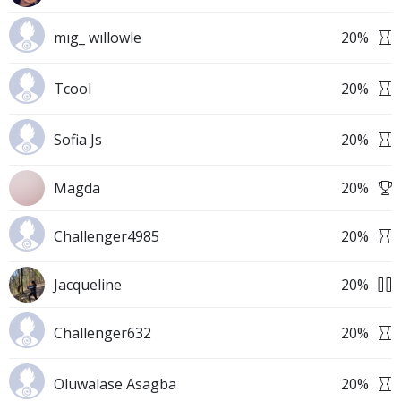
mıg_ wıllowle
20
%
Tcool
20
%
Sofia Js
20
%
Magda
20
%
Challenger4985
20
%
Jacqueline
20
%
Challenger632
20
%
Oluwalase Asagba
20
%