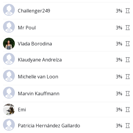
Challenger249
3
%
Mr Poul
3
%
Vlada Borodina
3
%
Klaudyane Andreíza
3
%
Michelle van Loon
3
%
Marvin Kauffmann
3
%
Emi
3
%
Patricia Hernández Gallardo
3
%