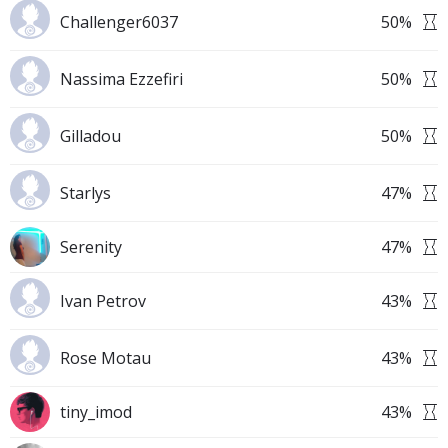
Challenger6037
50
%
Nassima Ezzefiri
50
%
Gilladou
50
%
Starlys
47
%
Serenity
47
%
Ivan Petrov
43
%
Rose Motau
43
%
tiny_imod
43
%