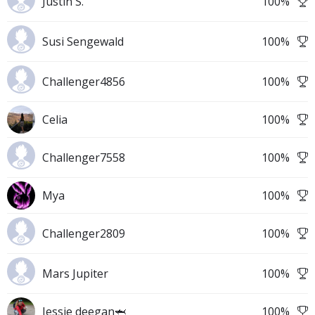
Justin S.
100
%
Susi Sengewald
100
%
Challenger4856
100
%
Celia
100
%
Challenger7558
100
%
Mya
100
%
Challenger2809
100
%
Mars Jupiter
100
%
Jessie deegan🦈
100
%