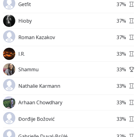
Getfit
37
%
Hioby
37
%
Roman Kazakov
37
%
I.R.
33
%
Shammu
33
%
Nathalie Karmann
33
%
Arhaan Chowdhary
33
%
Đorđije Božović
33
%
Gabrielle Duval-Brûlé
32
%