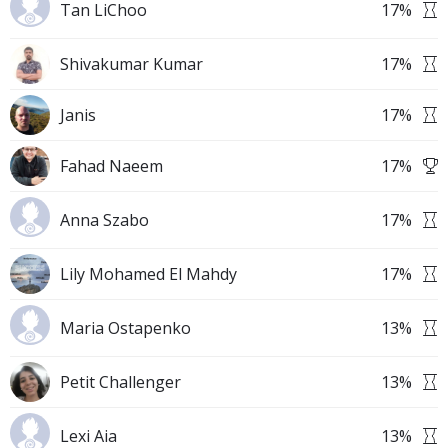
Tan LiChoo
17
%
Shivakumar Kumar
17
%
Janis
17
%
Fahad Naeem
17
%
Anna Szabo
17
%
Lily Mohamed El Mahdy
17
%
Maria Ostapenko
13
%
Petit Challenger
13
%
Lexi Aia
13
%