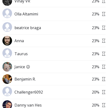
Vinay VR
23
%
Olla Altamimi
23
%
beatrice braga
23
%
Anna
23
%
Taurus
23
%
Janice 😉
23
%
Benjamin R.
23
%
Challenger6092
20
%
Danny van Hes
20
%