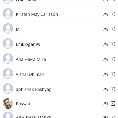
Kirsten May Carlsson
7
%
M
7
%
Emklogan99
7
%
Ana Flavia Mira
7
%
Vishal Dhiman
7
%
abhishek kashyap
7
%
Kassab
7
%
ABHISHEK MASKE
7
%