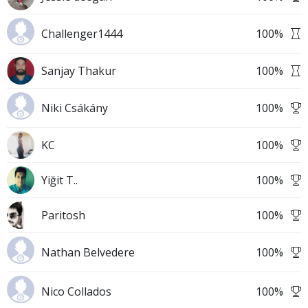
Challenger1444
100
%
Sanjay Thakur
100
%
Niki Csákány
100
%
KC
100
%
Yiğit T..
100
%
Paritosh
100
%
Nathan Belvedere
100
%
Nico Collados
100
%