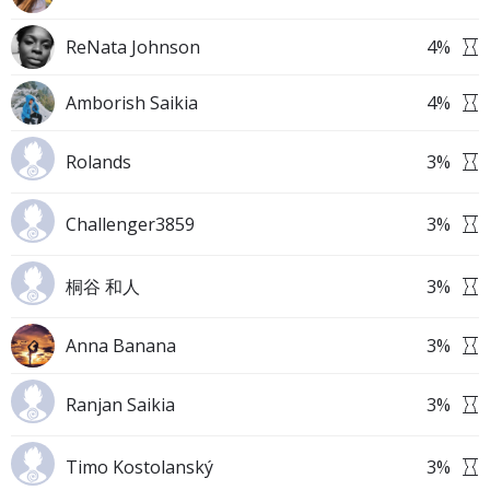
ReNata Johnson
4
%
Amborish Saikia
4
%
Rolands
3
%
Challenger3859
3
%
桐谷 和人
3
%
Anna Banana
3
%
Ranjan Saikia
3
%
Timo Kostolanský
3
%