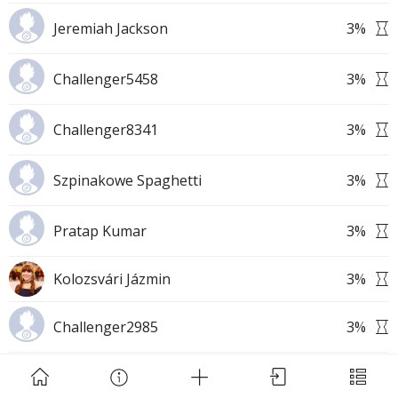
Jeremiah Jackson
3
%
Challenger5458
3
%
Challenger8341
3
%
Download Challenge Achieved App?
Szpinakowe Spaghetti
3
%
Pratap Kumar
3
%
Challenge Achieved is self-improvement social
Kolozsvári Jázmin
3
%
network. Start creating challenges, set goals and
make new habits!
Challenger2985
3
%
Skip
Download App
Challenger8515
3
%