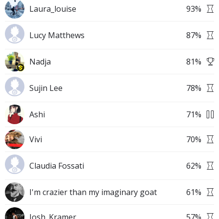
Laura_louise
93
%
Lucy Matthews
87
%
Nadja
81
%
Sujin Lee
78
%
Ashi
71
%
Vivi
70
%
Claudia Fossati
62
%
I'm crazier than my imaginary goat
61
%
Josh_Kramer
57
%