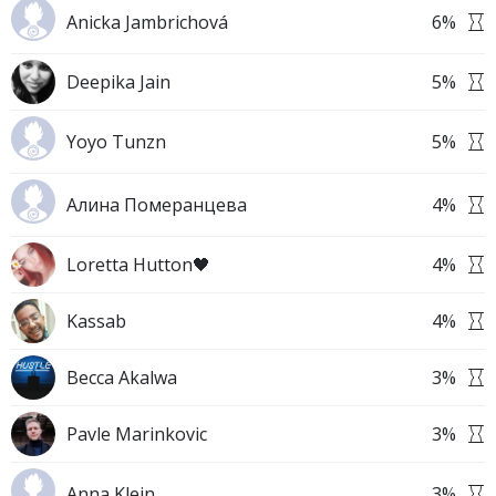
Anicka Jambrichová
6
%
Deepika Jain
5
%
Yoyo Tunzn
5
%
Алина Померанцева
4
%
Loretta Hutton🖤
4
%
Kassab
4
%
Becca Akalwa
3
%
Pavle Marinkovic
3
%
Anna Klein
3
%