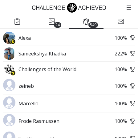
24
549
Alexa
100
%
Sameekshya Khadka
222
%
Challengers of the World
100
%
zeineb
100
%
Marcello
100
%
Frode Rasmussen
100
%