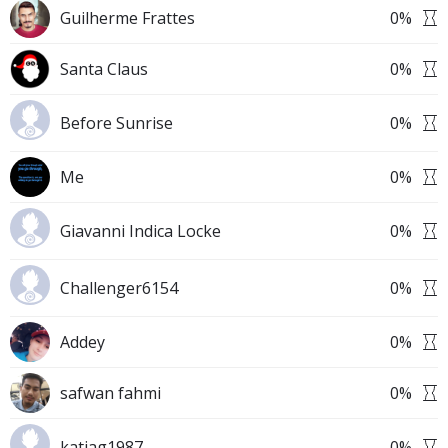
Guilherme Frattes
0
%
Santa Claus
0
%
Before Sunrise
0
%
Me
0
%
Giavanni Indica Locke
0
%
Challenger6154
0
%
Addey
0
%
safwan fahmi
0
%
katiag1987 .
0
%