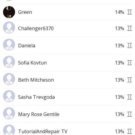
Green
14
%
Challenger6370
13
%
Daniela
13
%
Sofia Kovtun
13
%
Beth Mitcheson
13
%
Sasha Trevgoda
13
%
Mary Rose Gentile
13
%
TutorialAndRepair TV
13
%