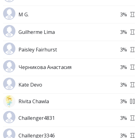
M G.
3
%
Guilherme Lima
3
%
Paisley Fairhurst
3
%
Черникова Анастасия
3
%
Kate Devo
3
%
Rivita Chawla
3
%
Challenger4831
3
%
Challenger3346
3
%