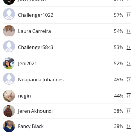
Challenger1022
57
%
Laura Carreira
54
%
Challenger5843
53
%
Jeni2021
52
%
Ndapanda Johannes
45
%
negin
44
%
Jeren Akhoundi
38
%
Fancy Black
38
%