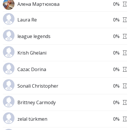
Алена Мартюхова
0
%
Laura Re
0
%
league legends
0
%
Krish Ghelani
0
%
Cazac Dorina
0
%
Sonali Christopher
0
%
Brittney Carmody
0
%
zelal türkmen
0
%