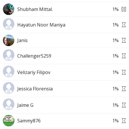
Shubham Mittal.
1
%
Hayatun Noor Maniya
1
%
Janis
1
%
Challenger5259
1
%
Velizariy Filipov
1
%
Jessica Florensia
1
%
Jaime G
1
%
Sammy876
1
%