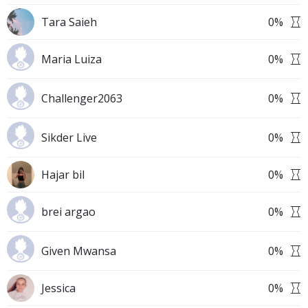
Tara Saieh
0
%
Maria Luiza
0
%
Challenger2063
0
%
Sikder Live
0
%
Hajar bil
0
%
brei argao
0
%
Given Mwansa
0
%
Jessica
0
%