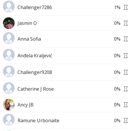
Challenger7286
1
%
Jasmin O
0
%
Anna Sofia
0
%
Anđela Kraljević
0
%
Challenger9208
0
%
Catherine J Rose
0
%
Ancy JB
0
%
Ramune Urbonaite
0
%