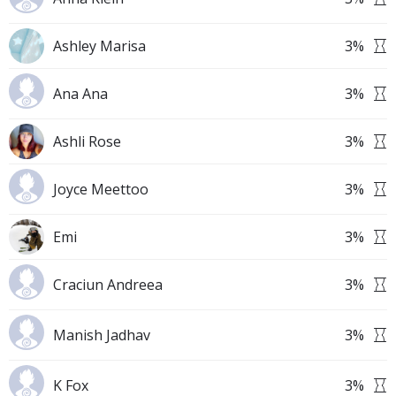
Ashley Marisa
3
%
Ana Ana
3
%
Ashli Rose
3
%
Joyce Meettoo
3
%
Emi
3
%
Craciun Andreea
3
%
Manish Jadhav
3
%
K Fox
3
%