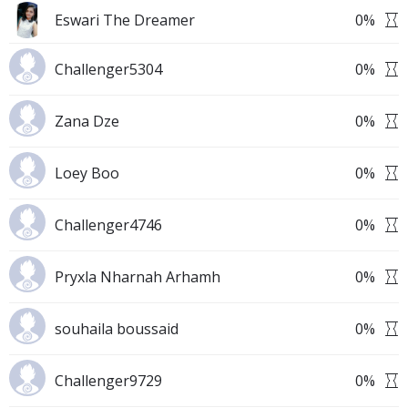
Eswari The Dreamer
0
%
Challenger5304
0
%
Zana Dze
0
%
Loey Boo
0
%
Challenger4746
0
%
Pryxla Nharnah Arhamh
0
%
souhaila boussaid
0
%
Challenger9729
0
%