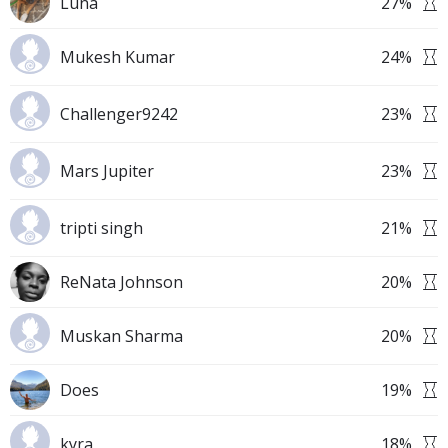
Luna
27
%
Mukesh Kumar
24
%
Challenger9242
23
%
Mars Jupiter
23
%
tripti singh
21
%
ReNata Johnson
20
%
Muskan Sharma
20
%
Does
19
%
kyra
18
%