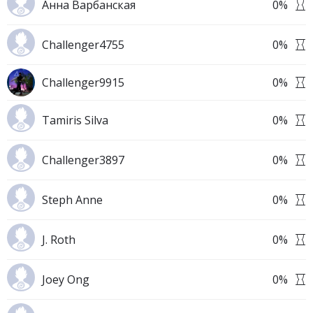
Анна Варбанская
0
%
Challenger4755
0
%
Challenger9915
0
%
Tamiris Silva
0
%
Challenger3897
0
%
Steph Anne
0
%
J. Roth
0
%
Joey Ong
0
%