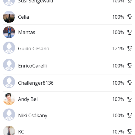
Susi Sengewald
100
%
Celia
100
%
Mantas
100
%
Guido Cesano
121
%
EnricoGarelli
100
%
Challenger8136
100
%
Andy Bel
102
%
Niki Csákány
100
%
KC
107
%