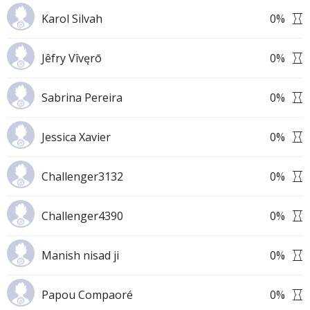
Karol Silvah
0
%
Jêfry Vîvęrō
0
%
Sabrina Pereira
0
%
Jessica Xavier
0
%
Challenger3132
0
%
Challenger4390
0
%
Manish nisad ji
0
%
Papou Compaoré
0
%