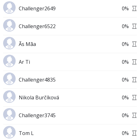
Challenger2649
0
%
Challenger6522
0
%
Ãs Mãa
0
%
Ar Ti
0
%
Challenger4835
0
%
Nikola Burčíková
0
%
Challenger3745
0
%
Tom L
0
%