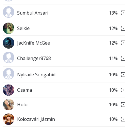
Sumbul Ansari
13
%
Selkie
12
%
JacKnife McGee
12
%
Challenger8768
11
%
Nylrade Songahid
10
%
Osama
10
%
Hulu
10
%
Kolozsvári Jázmin
10
%