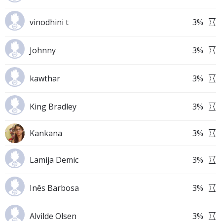
vinodhini t
3
%
Johnny
3
%
kawthar
3
%
King Bradley
3
%
Kankana
3
%
Lamija Demic
3
%
Inês Barbosa
3
%
Alvilde Olsen
3
%