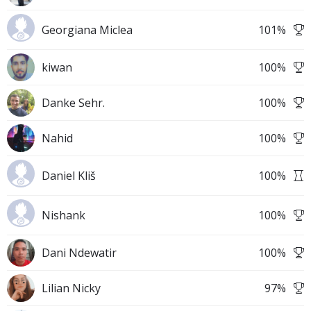
Georgiana Miclea
101
%
kiwan
100
%
Danke Sehr.
100
%
Nahid
100
%
Daniel Kliš
100
%
Nishank
100
%
Dani Ndewatir
100
%
Lilian Nicky
97
%