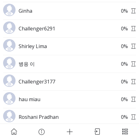
Ginha
0
%
Challenger6291
0
%
Shirley Lima
0
%
Download Challenge Achieved App?
병응 이
0
%
Challenger3177
0
%
Challenge Achieved is self-improvement social
hau miau
0
%
network. Start creating challenges, set goals and
make new habits!
Roshani Pradhan
0
%
Skip
Download App
radhika srivastav
0
%