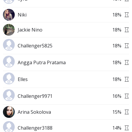
Niki
18
%
Jackie Nino
18
%
Challenger5825
18
%
Angga Putra Pratama
18
%
Elles
18
%
Challenger9971
16
%
Arina Sokolova
15
%
Challenger3188
14
%