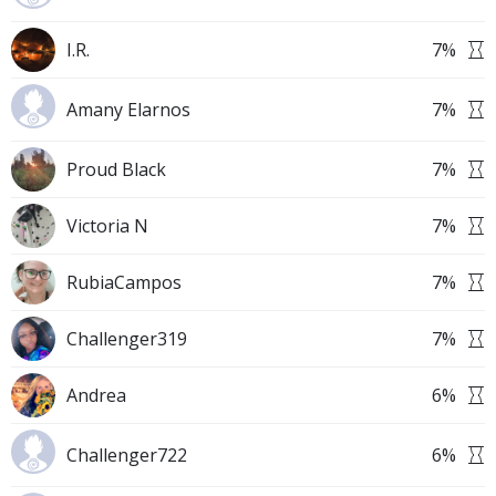
I.R.
7
%
Amany Elarnos
7
%
Proud Black
7
%
Victoria N
7
%
RubiaCampos
7
%
Challenger319
7
%
Andrea
6
%
Challenger722
6
%