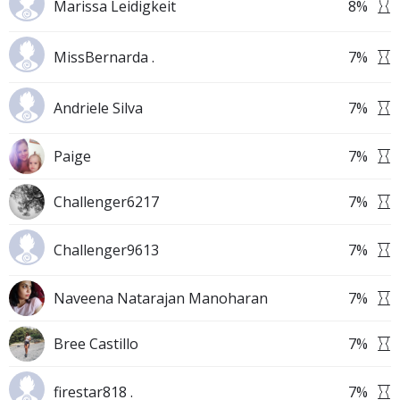
Marissa Leidigkeit
8
%
MissBernarda .
7
%
Andriele Silva
7
%
Paige
7
%
Challenger6217
7
%
Challenger9613
7
%
Naveena Natarajan Manoharan
7
%
Bree Castillo
7
%
firestar818 .
7
%