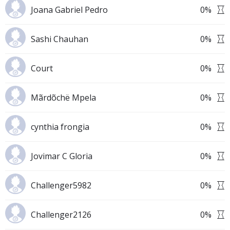
Joana Gabriel Pedro
0
%
Sashi Chauhan
0
%
Court
0
%
Mãrdõchë Mpela
0
%
cynthia frongia
0
%
Jovimar C Gloria
0
%
Challenger5982
0
%
Challenger2126
0
%