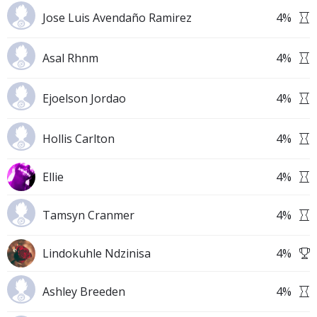
Jose Luis Avendaño Ramirez
4
%
Asal Rhnm
4
%
Ejoelson Jordao
4
%
Hollis Carlton
4
%
Ellie
4
%
Tamsyn Cranmer
4
%
Lindokuhle Ndzinisa
4
%
Ashley Breeden
4
%