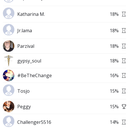
Katharina M.
18
%
Jr.lama
18
%
Parzival
18
%
gypsy_soul
18
%
#BeTheChange
16
%
Tosjo
15
%
Peggy
15
%
Challenger5516
14
%