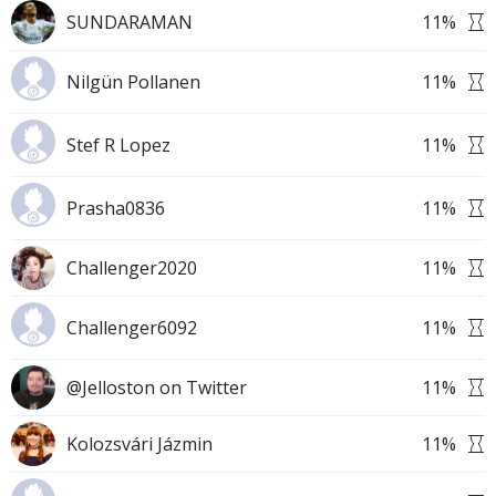
SUNDARAMAN
11
%
Nilgün Pollanen
11
%
Stef R Lopez
11
%
Prasha0836
11
%
Challenger2020
11
%
Challenger6092
11
%
@Jelloston on Twitter
11
%
Kolozsvári Jázmin
11
%