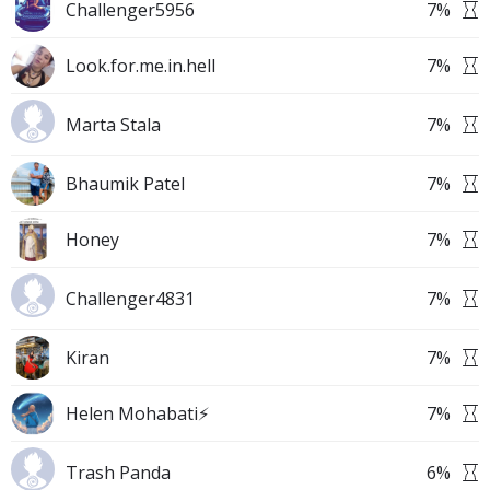
Challenger5956
7
%
Look.for.me.in.hell
7
%
Marta Stala
7
%
Bhaumik Patel
7
%
Honey
7
%
Challenger4831
7
%
Kiran
7
%
Helen Mohabati⚡
7
%
Trash Panda
6
%