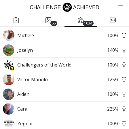
55
1034
Michele
100
%
Joselyn
140
%
Challengers of the World
100
%
Victor Manolo
125
%
Aiden
100
%
Cara
225
%
Zegnar
100
%