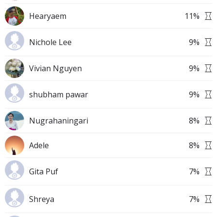
Hearyaem
11
%
Nichole Lee
9
%
Vivian Nguyen
9
%
shubham pawar
9
%
Nugrahaningari
8
%
Adele
8
%
Gita Puf
7
%
Shreya
7
%