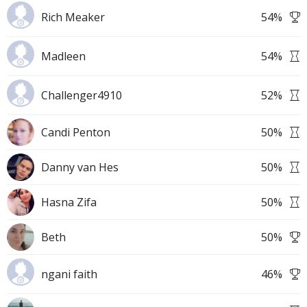
Rich Meaker
54
%
Madleen
54
%
Challenger4910
52
%
Candi Penton
50
%
Danny van Hes
50
%
Hasna Zifa
50
%
Beth
50
%
ngani faith
46
%