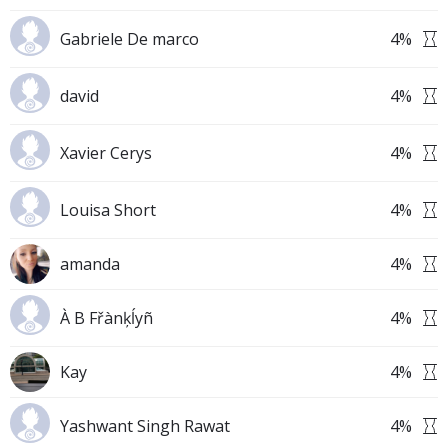
Gabriele De marco
4
%
david
4
%
Xavier Cerys
4
%
Louisa Short
4
%
amanda
4
%
À B Fřànķĺyñ
4
%
Kay
4
%
Yashwant Singh Rawat
4
%