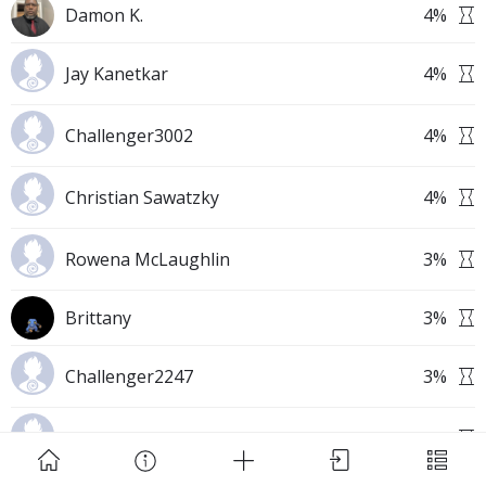
Damon K.
4
%
Jay Kanetkar
4
%
Challenger3002
4
%
Download Challenge Achieved App?
Christian Sawatzky
4
%
Rowena McLaughlin
3
%
Brittany
3
%
Challenge Achieved is self-improvement social
network. Start creating challenges, set goals and
Challenger2247
3
%
make new habits!
Challenger249
3
%
Skip
Download App