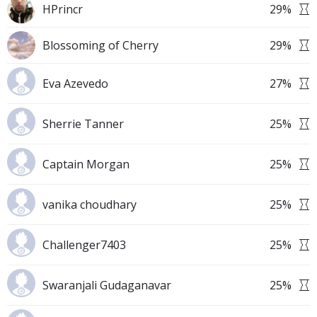
HPrincr
29
%
Blossoming of Cherry
29
%
Eva Azevedo
27
%
Sherrie Tanner
25
%
Captain Morgan
25
%
vanika choudhary
25
%
Challenger7403
25
%
Swaranjali Gudaganavar
25
%