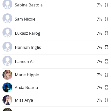
Sabina Bastola
7
%
Sam Nicole
7
%
Lukasz Rarog
7
%
Hannah Inglis
7
%
haneen Ali
7
%
Marie Hippie
7
%
Anda Boariu
7
%
Miss Arya
7
%