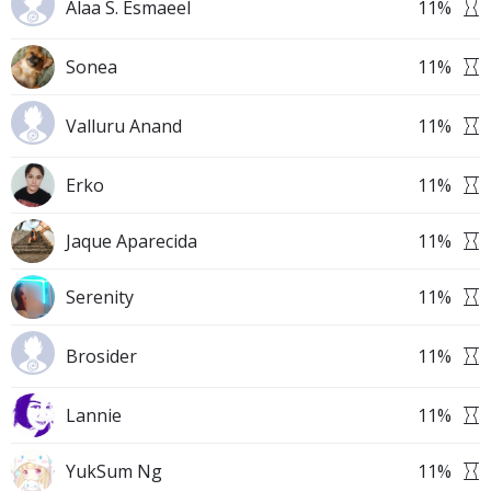
Alaa S. Esmaeel
11
%
Sonea
11
%
Valluru Anand
11
%
Erko
11
%
Jaque Aparecida
11
%
Serenity
11
%
Brosider
11
%
Lannie
11
%
YukSum Ng
11
%