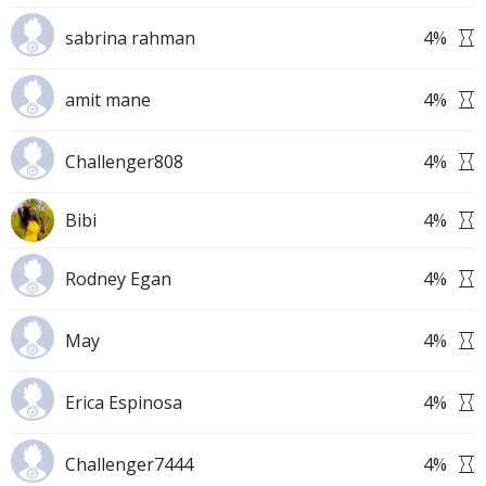
sabrina rahman
4
%
amit mane
4
%
Challenger808
4
%
Bibi
4
%
Rodney Egan
4
%
May
4
%
Erica Espinosa
4
%
Challenger7444
4
%