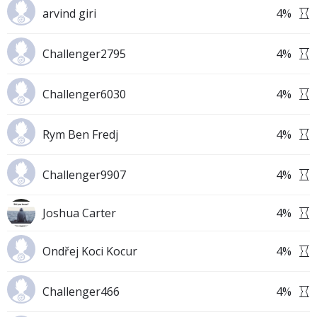
arvind giri
4
%
Challenger2795
4
%
Challenger6030
4
%
Rym Ben Fredj
4
%
Challenger9907
4
%
Joshua Carter
4
%
Ondřej Koci Kocur
4
%
Challenger466
4
%