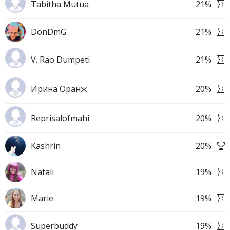
Tabitha Mutua
21
%
DonDmG
21
%
V. Rao Dumpeti
21
%
Ирина Оранж
20
%
Reprisalofmahi
20
%
Kashrin
20
%
Natali
19
%
Marie
19
%
Superbuddy
19
%