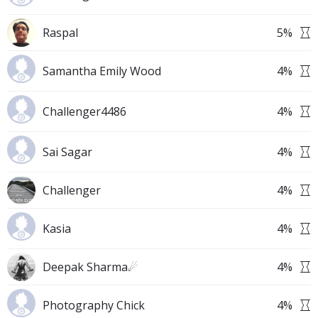
Raspal
5
%
Samantha Emily Wood
4
%
Challenger4486
4
%
Sai Sagar
4
%
Challenger
4
%
Kasia
4
%
Deepak Sharma☄
4
%
Photography Chick
4
%