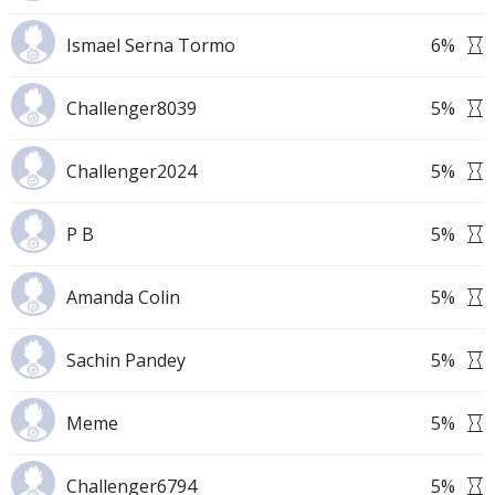
Ismael Serna Tormo
6
%
Challenger8039
5
%
Challenger2024
5
%
P B
5
%
Amanda Colin
5
%
Sachin Pandey
5
%
Meme
5
%
Challenger6794
5
%