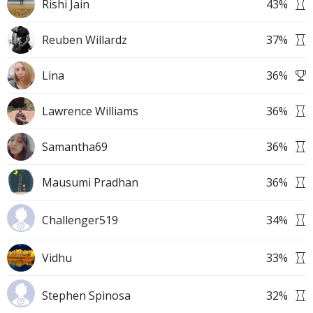
Rishi Jain
43
%
Reuben Willardz
37
%
Lina
36
%
Lawrence Williams
36
%
Samantha69
36
%
Mausumi Pradhan
36
%
Challenger519
34
%
Vidhu
33
%
Stephen Spinosa
32
%