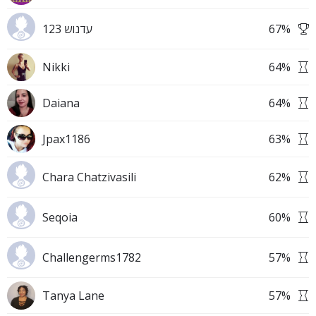
עדנוש 123
67
%
Nikki
64
%
Daiana
64
%
Jpax1186
63
%
Chara Chatzivasili
62
%
Seqoia
60
%
Challengerms1782
57
%
Tanya Lane
57
%