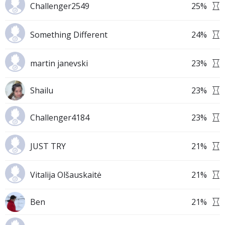
Challenger2549
25
%
Something Different
24
%
martin janevski
23
%
Shailu
23
%
Challenger4184
23
%
JUST TRY
21
%
Vitalija Olšauskaitė
21
%
Ben
21
%