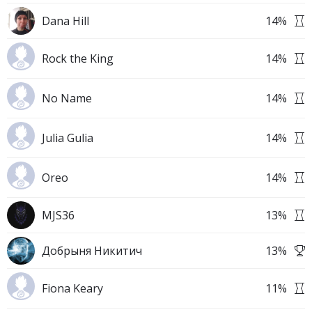
Dana Hill
14
%
Rock the King
14
%
No Name
14
%
Julia Gulia
14
%
Oreo
14
%
MJS36
13
%
Добрыня Никитич
13
%
Fiona Keary
11
%