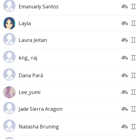
Emanuely Santos
4
%
Layla
4
%
Laura Jeitan
4
%
kng_ raj
4
%
Dana Pară
4
%
Lee_yumi
4
%
Jade Sierra Aragon
4
%
Natasha Bruning
4
%