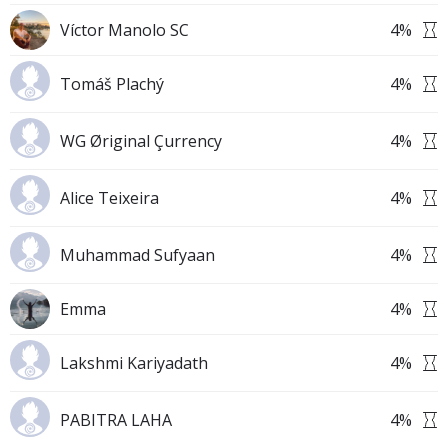
Víctor Manolo SC
4
%
Tomáš Plachý
4
%
WG Øriginal Çurrency
4
%
Alice Teixeira
4
%
Muhammad Sufyaan
4
%
Emma
4
%
Lakshmi Kariyadath
4
%
PABITRA LAHA
4
%