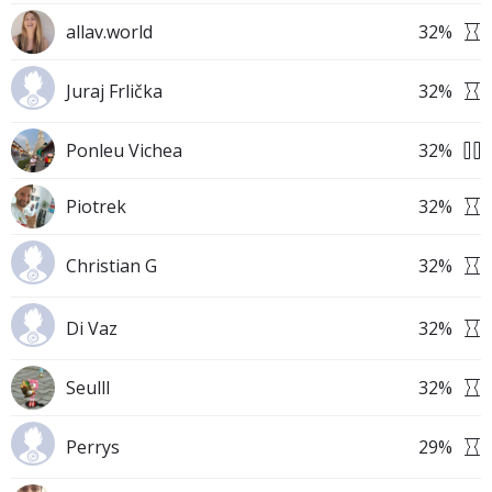
allav.world
32
%
Juraj Frlička
32
%
Ponleu Vichea
32
%
Piotrek
32
%
Christian G
32
%
Di Vaz
32
%
Seulll
32
%
Perrys
29
%