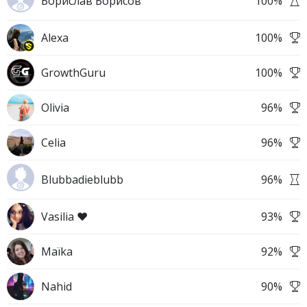
Борислав Борисов
100
%
Alexa
100
%
GrowthGuru
100
%
Olivia
96
%
Celia
96
%
Blubbadieblubb
96
%
Vasilia ❤️
93
%
Maïka
92
%
Nahid
90
%