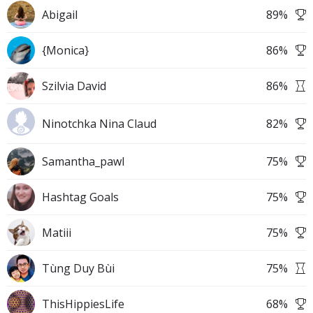
Abigail
89
%
{Monica}
86
%
Szilvia David
86
%
Ninotchka Nina Claud
82
%
Samantha_pawl
75
%
Hashtag Goals
75
%
Matiii
75
%
Tùng Duy Bùi
75
%
ThisHippiesLife
68
%