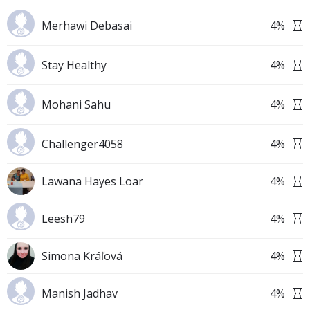
Merhawi Debasai
4
%
Stay Healthy
4
%
Mohani Sahu
4
%
Challenger4058
4
%
Lawana Hayes Loar
4
%
Leesh79
4
%
Simona Kráľová
4
%
Manish Jadhav
4
%