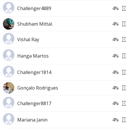
Challenger4889
4
%
Shubham Mittal.
4
%
Vishal Ray
4
%
Hanga Martos
4
%
Challenger1814
4
%
Gonçalo Rodrigues
4
%
Challenger8817
4
%
Mariana Janin
4
%