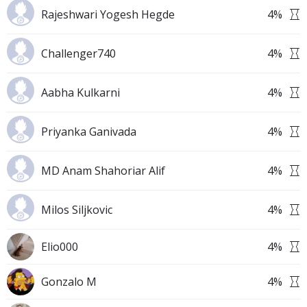
Rajeshwari Yogesh Hegde
4
%
Challenger740
4
%
Aabha Kulkarni
4
%
Priyanka Ganivada
4
%
MD Anam Shahoriar Alif
4
%
Milos Siljkovic
4
%
Elio000
4
%
Gonzalo M
4
%