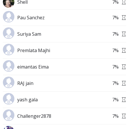
Shell
7
%
Pau Sanchez
7
%
Suriya Sam
7
%
Premlata Majhi
7
%
eimantas Eima
7
%
RAJ jain
7
%
yash gala
7
%
Challenger2878
7
%