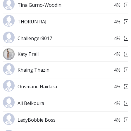
Tina Gurno-Woodin
4
%
THORUN RAJ
4
%
Challenger8017
4
%
Katy Trail
4
%
Khaing Thazin
4
%
Ousmane Haïdara
4
%
Ali Belkoura
4
%
LadyBobbie Boss
4
%