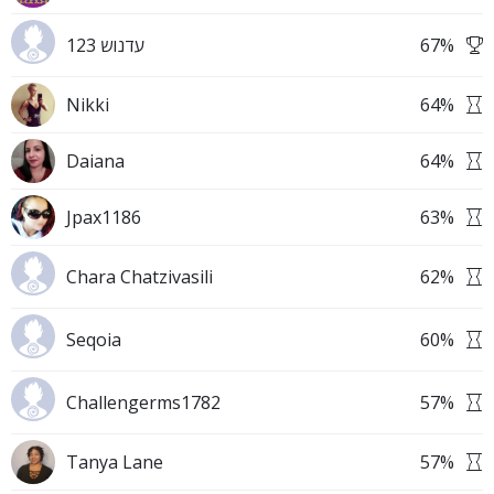
עדנוש 123
67
%
Nikki
64
%
Daiana
64
%
Jpax1186
63
%
Chara Chatzivasili
62
%
Seqoia
60
%
Challengerms1782
57
%
Tanya Lane
57
%