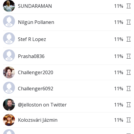
SUNDARAMAN
11
%
Nilgün Pollanen
11
%
Stef R Lopez
11
%
Prasha0836
11
%
Challenger2020
11
%
Challenger6092
11
%
@Jelloston on Twitter
11
%
Kolozsvári Jázmin
11
%