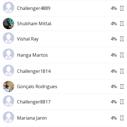
Challenger4889
4
%
Shubham Mittal.
4
%
Vishal Ray
4
%
Hanga Martos
4
%
Challenger1814
4
%
Gonçalo Rodrigues
4
%
Challenger8817
4
%
Mariana Janin
4
%