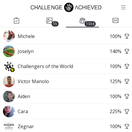
55
1034
Michele
100
%
Joselyn
140
%
Challengers of the World
100
%
Victor Manolo
125
%
Aiden
100
%
Cara
225
%
Zegnar
100
%