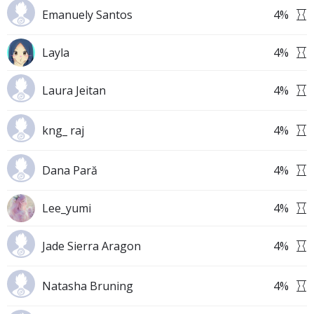
Emanuely Santos
4
%
Layla
4
%
Laura Jeitan
4
%
kng_ raj
4
%
Dana Pară
4
%
Lee_yumi
4
%
Jade Sierra Aragon
4
%
Natasha Bruning
4
%