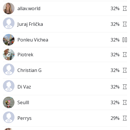
allav.world
32
%
Juraj Frlička
32
%
Ponleu Vichea
32
%
Piotrek
32
%
Christian G
32
%
Di Vaz
32
%
Seulll
32
%
Perrys
29
%