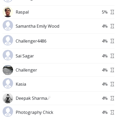
Raspal
5
%
Samantha Emily Wood
4
%
Challenger4486
4
%
Sai Sagar
4
%
Challenger
4
%
Kasia
4
%
Deepak Sharma☄
4
%
Photography Chick
4
%