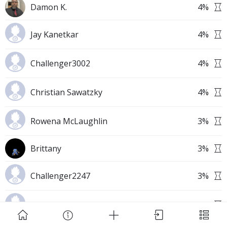
Damon K.
4
%
Jay Kanetkar
4
%
Challenger3002
4
%
Download Challenge Achieved App?
Christian Sawatzky
4
%
Rowena McLaughlin
3
%
Brittany
3
%
Challenge Achieved is self-improvement social
network. Start creating challenges, set goals and
Challenger2247
3
%
make new habits!
Challenger249
3
%
Skip
Download App