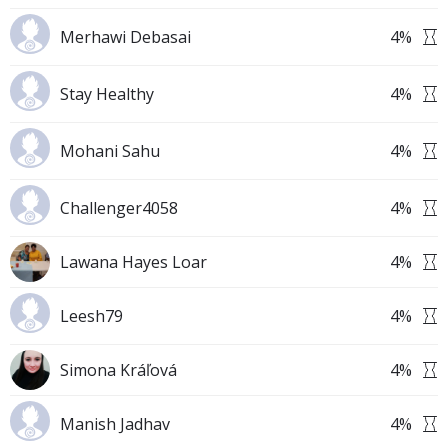
Merhawi Debasai
4
%
Stay Healthy
4
%
Mohani Sahu
4
%
Challenger4058
4
%
Lawana Hayes Loar
4
%
Leesh79
4
%
Simona Kráľová
4
%
Manish Jadhav
4
%