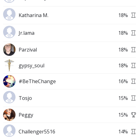
Katharina M.
18
%
Jr.lama
18
%
Parzival
18
%
gypsy_soul
18
%
#BeTheChange
16
%
Tosjo
15
%
Peggy
15
%
Challenger5516
14
%