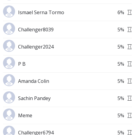
Ismael Serna Tormo
6
%
Challenger8039
5
%
Challenger2024
5
%
P B
5
%
Amanda Colin
5
%
Sachin Pandey
5
%
Meme
5
%
Challenger6794
5
%