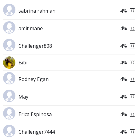
sabrina rahman
4
%
amit mane
4
%
Challenger808
4
%
Bibi
4
%
Rodney Egan
4
%
May
4
%
Erica Espinosa
4
%
Challenger7444
4
%