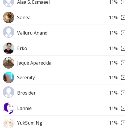
Alaa S. Esmaeel
11
%
Sonea
11
%
Valluru Anand
11
%
Erko
11
%
Jaque Aparecida
11
%
Serenity
11
%
Brosider
11
%
Lannie
11
%
YukSum Ng
11
%