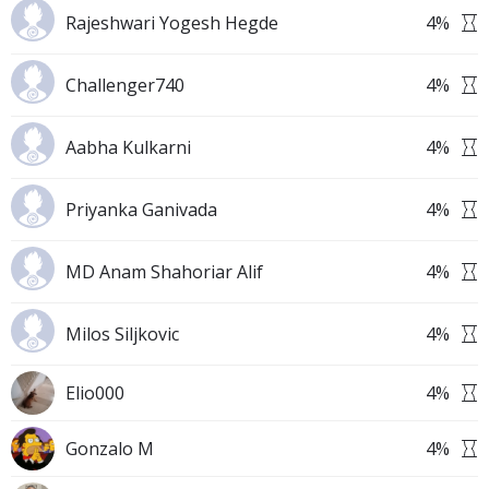
Rajeshwari Yogesh Hegde
4
%
Challenger740
4
%
Aabha Kulkarni
4
%
Priyanka Ganivada
4
%
MD Anam Shahoriar Alif
4
%
Milos Siljkovic
4
%
Elio000
4
%
Gonzalo M
4
%