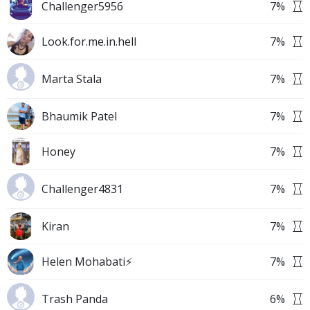
Challenger5956
7
%
Look.for.me.in.hell
7
%
Marta Stala
7
%
Bhaumik Patel
7
%
Honey
7
%
Challenger4831
7
%
Kiran
7
%
Helen Mohabati⚡
7
%
Trash Panda
6
%