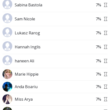
Sabina Bastola
7
%
Sam Nicole
7
%
Lukasz Rarog
7
%
Hannah Inglis
7
%
haneen Ali
7
%
Marie Hippie
7
%
Anda Boariu
7
%
Miss Arya
7
%