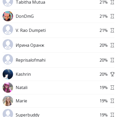
Tabitha Mutua
21
%
DonDmG
21
%
V. Rao Dumpeti
21
%
Ирина Оранж
20
%
Reprisalofmahi
20
%
Kashrin
20
%
Natali
19
%
Marie
19
%
Superbuddy
19
%