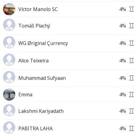
Víctor Manolo SC
4
%
Tomáš Plachý
4
%
WG Øriginal Çurrency
4
%
Alice Teixeira
4
%
Muhammad Sufyaan
4
%
Emma
4
%
Lakshmi Kariyadath
4
%
PABITRA LAHA
4
%