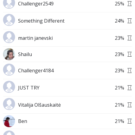
Challenger2549
25
%
Something Different
24
%
martin janevski
23
%
Shailu
23
%
Challenger4184
23
%
JUST TRY
21
%
Vitalija Olšauskaitė
21
%
Ben
21
%