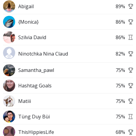
Abigail
89
%
{Monica}
86
%
Szilvia David
86
%
Ninotchka Nina Claud
82
%
Samantha_pawl
75
%
Hashtag Goals
75
%
Matiii
75
%
Tùng Duy Bùi
75
%
ThisHippiesLife
68
%