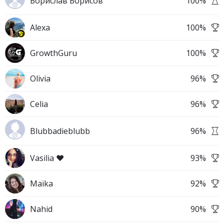
Борислав Борисов
100
%
Alexa
100
%
GrowthGuru
100
%
Olivia
96
%
Celia
96
%
Blubbadieblubb
96
%
Vasilia ❤️
93
%
Maïka
92
%
Nahid
90
%