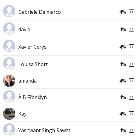
Gabriele De marco
4
%
david
4
%
Xavier Cerys
4
%
Louisa Short
4
%
amanda
4
%
À B Fřànķĺyñ
4
%
Kay
4
%
Yashwant Singh Rawat
4
%