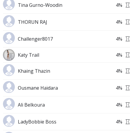
Tina Gurno-Woodin
4
%
THORUN RAJ
4
%
Challenger8017
4
%
Katy Trail
4
%
Khaing Thazin
4
%
Ousmane Haïdara
4
%
Ali Belkoura
4
%
LadyBobbie Boss
4
%