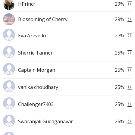
HPrincr
29
%
Blossoming of Cherry
29
%
Eva Azevedo
27
%
Sherrie Tanner
25
%
Captain Morgan
25
%
vanika choudhary
25
%
Challenger7403
25
%
Swaranjali Gudaganavar
25
%