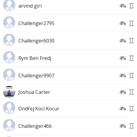
arvind giri
4
%
Challenger2795
4
%
Challenger6030
4
%
Rym Ben Fredj
4
%
Challenger9907
4
%
Joshua Carter
4
%
Ondřej Koci Kocur
4
%
Challenger466
4
%