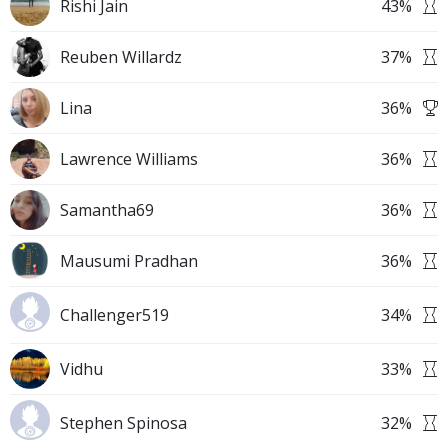
Rishi Jain
43
%
Reuben Willardz
37
%
Lina
36
%
Lawrence Williams
36
%
Samantha69
36
%
Mausumi Pradhan
36
%
Challenger519
34
%
Vidhu
33
%
Stephen Spinosa
32
%