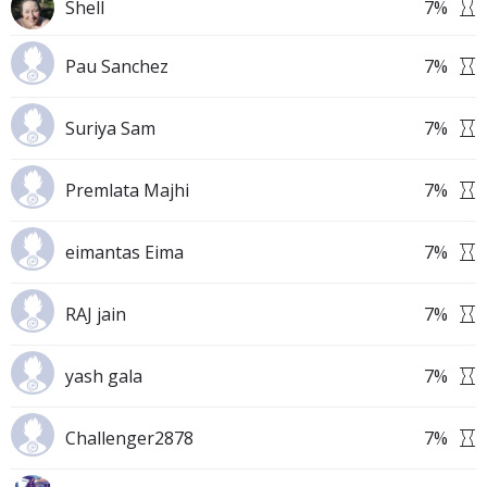
Shell
7
%
Pau Sanchez
7
%
Suriya Sam
7
%
Premlata Majhi
7
%
eimantas Eima
7
%
RAJ jain
7
%
yash gala
7
%
Challenger2878
7
%