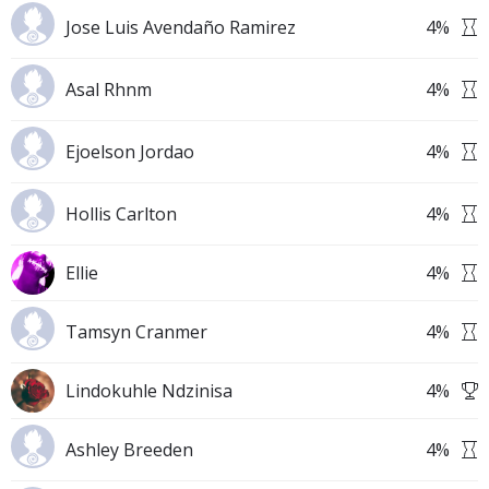
Jose Luis Avendaño Ramirez
4
%
Asal Rhnm
4
%
Ejoelson Jordao
4
%
Hollis Carlton
4
%
Ellie
4
%
Tamsyn Cranmer
4
%
Lindokuhle Ndzinisa
4
%
Ashley Breeden
4
%