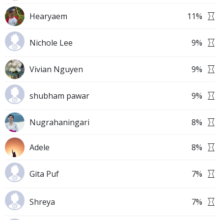
Hearyaem
11
%
Nichole Lee
9
%
Vivian Nguyen
9
%
shubham pawar
9
%
Nugrahaningari
8
%
Adele
8
%
Gita Puf
7
%
Shreya
7
%