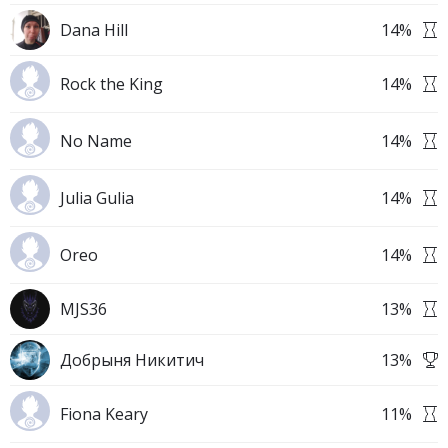
Dana Hill
14
%
Rock the King
14
%
No Name
14
%
Julia Gulia
14
%
Oreo
14
%
MJS36
13
%
Добрыня Никитич
13
%
Fiona Keary
11
%