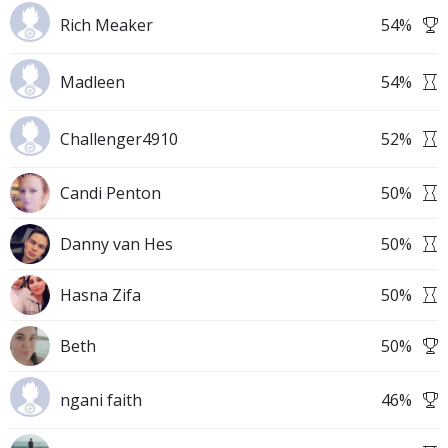
Rich Meaker
54
%
Madleen
54
%
Challenger4910
52
%
Candi Penton
50
%
Danny van Hes
50
%
Hasna Zifa
50
%
Beth
50
%
ngani faith
46
%