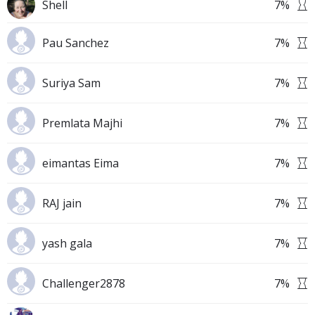
Shell
7
%
Pau Sanchez
7
%
Suriya Sam
7
%
Premlata Majhi
7
%
eimantas Eima
7
%
RAJ jain
7
%
yash gala
7
%
Challenger2878
7
%