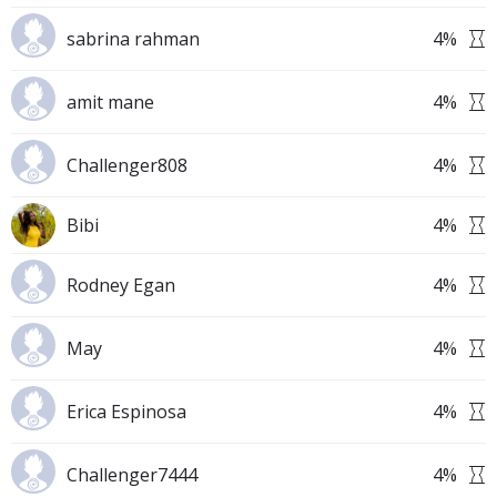
sabrina rahman
4
%
amit mane
4
%
Challenger808
4
%
Bibi
4
%
Rodney Egan
4
%
May
4
%
Erica Espinosa
4
%
Challenger7444
4
%