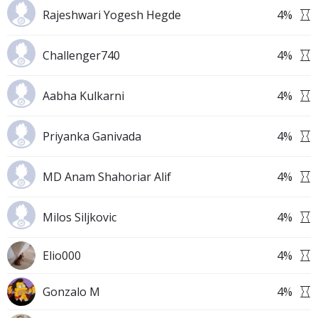
Rajeshwari Yogesh Hegde
4
%
Challenger740
4
%
Aabha Kulkarni
4
%
Priyanka Ganivada
4
%
MD Anam Shahoriar Alif
4
%
Milos Siljkovic
4
%
Elio000
4
%
Gonzalo M
4
%