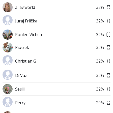
allav.world
32
%
Juraj Frlička
32
%
Ponleu Vichea
32
%
Piotrek
32
%
Christian G
32
%
Di Vaz
32
%
Seulll
32
%
Perrys
29
%