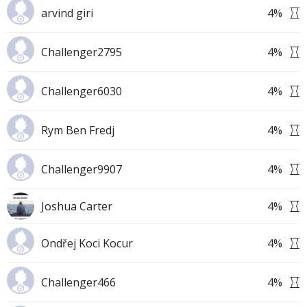
arvind giri
4
%
Challenger2795
4
%
Challenger6030
4
%
Rym Ben Fredj
4
%
Challenger9907
4
%
Joshua Carter
4
%
Ondřej Koci Kocur
4
%
Challenger466
4
%