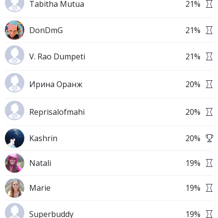
Tabitha Mutua
21
%
DonDmG
21
%
V. Rao Dumpeti
21
%
Ирина Оранж
20
%
Reprisalofmahi
20
%
Kashrin
20
%
Natali
19
%
Marie
19
%
Superbuddy
19
%