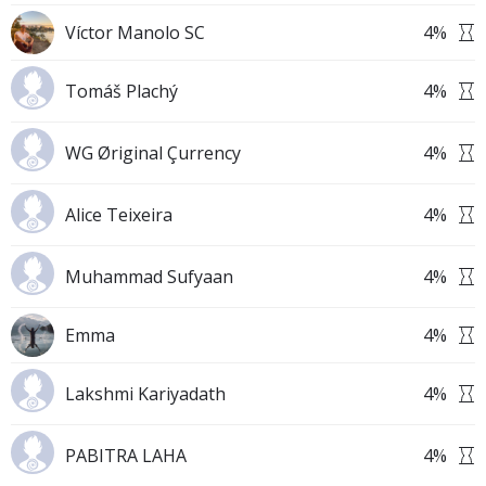
Víctor Manolo SC
4
%
Tomáš Plachý
4
%
WG Øriginal Çurrency
4
%
Alice Teixeira
4
%
Muhammad Sufyaan
4
%
Emma
4
%
Lakshmi Kariyadath
4
%
PABITRA LAHA
4
%