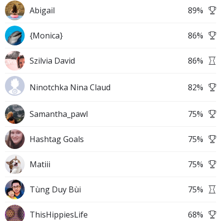
Abigail
89
%
{Monica}
86
%
Szilvia David
86
%
Ninotchka Nina Claud
82
%
Samantha_pawl
75
%
Hashtag Goals
75
%
Matiii
75
%
Tùng Duy Bùi
75
%
ThisHippiesLife
68
%