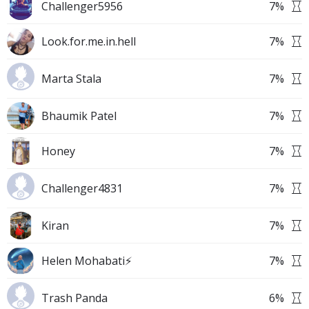
Challenger5956
7
%
Look.for.me.in.hell
7
%
Marta Stala
7
%
Bhaumik Patel
7
%
Honey
7
%
Challenger4831
7
%
Kiran
7
%
Helen Mohabati⚡
7
%
Trash Panda
6
%