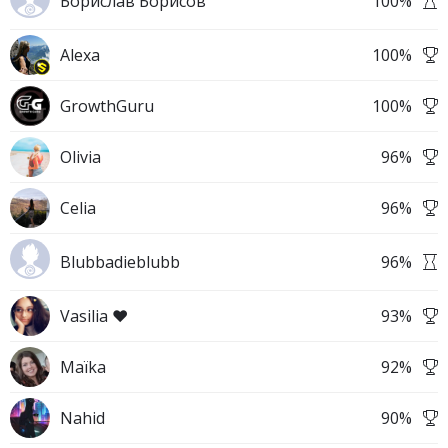
Борислав Борисов
100
%
Alexa
100
%
GrowthGuru
100
%
Olivia
96
%
Celia
96
%
Blubbadieblubb
96
%
Vasilia ❤️
93
%
Maïka
92
%
Nahid
90
%