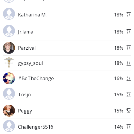
Katharina M.
18
%
Jr.lama
18
%
Parzival
18
%
gypsy_soul
18
%
#BeTheChange
16
%
Tosjo
15
%
Peggy
15
%
Challenger5516
14
%