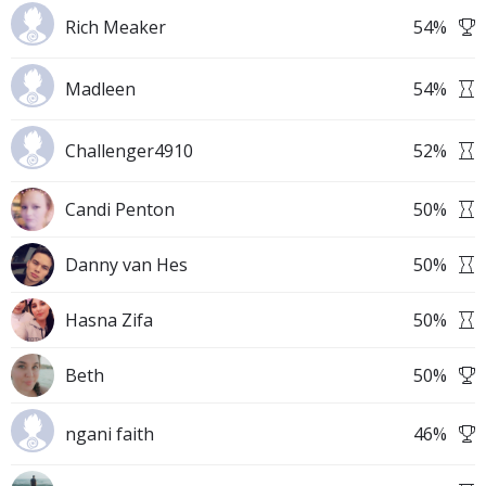
Rich Meaker
54
%
Madleen
54
%
Challenger4910
52
%
Candi Penton
50
%
Danny van Hes
50
%
Hasna Zifa
50
%
Beth
50
%
ngani faith
46
%