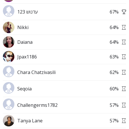
עדנוש 123
67
%
Nikki
64
%
Daiana
64
%
Jpax1186
63
%
Chara Chatzivasili
62
%
Seqoia
60
%
Challengerms1782
57
%
Tanya Lane
57
%