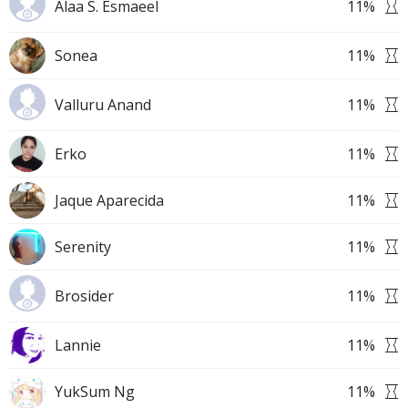
Alaa S. Esmaeel
11
%
Sonea
11
%
Valluru Anand
11
%
Erko
11
%
Jaque Aparecida
11
%
Serenity
11
%
Brosider
11
%
Lannie
11
%
YukSum Ng
11
%