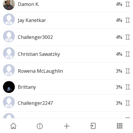
Damon K.
4
%
Jay Kanetkar
4
%
Challenger3002
4
%
Download Challenge Achieved App?
Christian Sawatzky
4
%
Rowena McLaughlin
3
%
Brittany
3
%
Challenge Achieved is self-improvement social
network. Start creating challenges, set goals and
Challenger2247
3
%
make new habits!
Challenger249
3
%
Skip
Download App