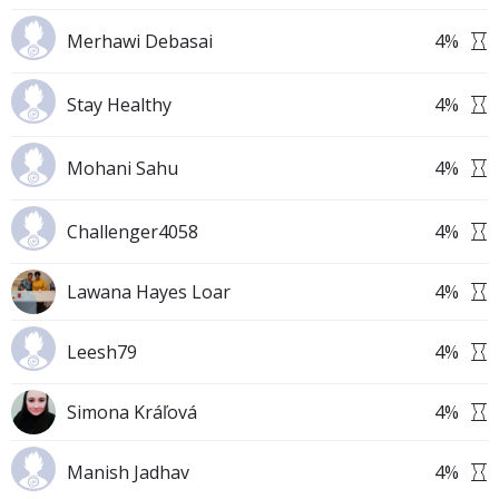
Merhawi Debasai
4
%
Stay Healthy
4
%
Mohani Sahu
4
%
Challenger4058
4
%
Lawana Hayes Loar
4
%
Leesh79
4
%
Simona Kráľová
4
%
Manish Jadhav
4
%