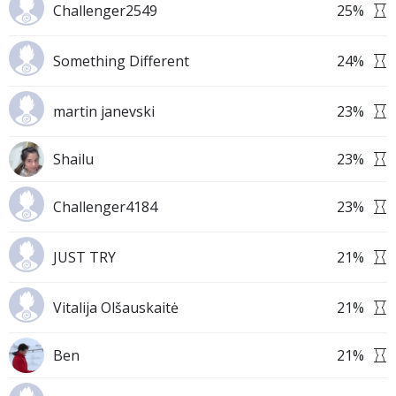
Challenger2549
25
%
Something Different
24
%
martin janevski
23
%
Shailu
23
%
Challenger4184
23
%
JUST TRY
21
%
Vitalija Olšauskaitė
21
%
Ben
21
%