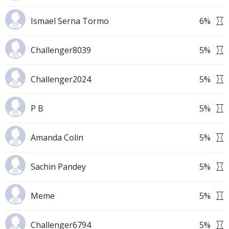
Ismael Serna Tormo
6
%
Challenger8039
5
%
Challenger2024
5
%
P B
5
%
Amanda Colin
5
%
Sachin Pandey
5
%
Meme
5
%
Challenger6794
5
%