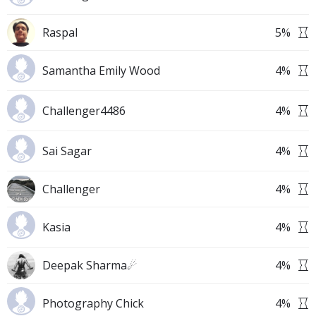
Raspal
5
%
Samantha Emily Wood
4
%
Challenger4486
4
%
Sai Sagar
4
%
Challenger
4
%
Kasia
4
%
Deepak Sharma☄
4
%
Photography Chick
4
%