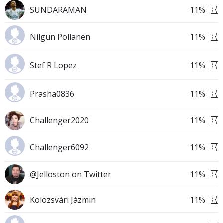
SUNDARAMAN
11
%
Nilgün Pollanen
11
%
Stef R Lopez
11
%
Prasha0836
11
%
Challenger2020
11
%
Challenger6092
11
%
@Jelloston on Twitter
11
%
Kolozsvári Jázmin
11
%