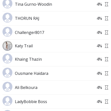
Tina Gurno-Woodin
4
%
THORUN RAJ
4
%
Challenger8017
4
%
Katy Trail
4
%
Khaing Thazin
4
%
Ousmane Haïdara
4
%
Ali Belkoura
4
%
LadyBobbie Boss
4
%