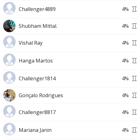
Challenger4889
4
%
Shubham Mittal.
4
%
Vishal Ray
4
%
Hanga Martos
4
%
Challenger1814
4
%
Gonçalo Rodrigues
4
%
Challenger8817
4
%
Mariana Janin
4
%