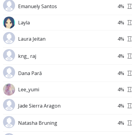
Emanuely Santos
4
%
Layla
4
%
Laura Jeitan
4
%
kng_ raj
4
%
Dana Pară
4
%
Lee_yumi
4
%
Jade Sierra Aragon
4
%
Natasha Bruning
4
%