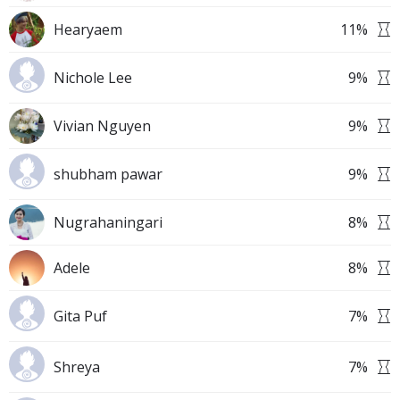
Hearyaem
11
%
Nichole Lee
9
%
Vivian Nguyen
9
%
shubham pawar
9
%
Nugrahaningari
8
%
Adele
8
%
Gita Puf
7
%
Shreya
7
%