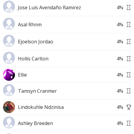
Jose Luis Avendaño Ramirez
4
%
Asal Rhnm
4
%
Ejoelson Jordao
4
%
Hollis Carlton
4
%
Ellie
4
%
Tamsyn Cranmer
4
%
Lindokuhle Ndzinisa
4
%
Ashley Breeden
4
%