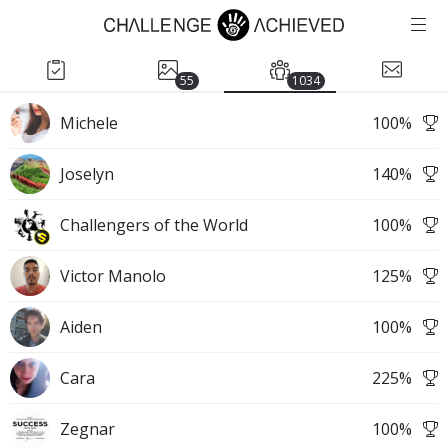
55
1034
Michele
100
%
Joselyn
140
%
Challengers of the World
100
%
Victor Manolo
125
%
Aiden
100
%
Cara
225
%
Zegnar
100
%