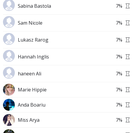
Sabina Bastola
7
%
Sam Nicole
7
%
Lukasz Rarog
7
%
Hannah Inglis
7
%
haneen Ali
7
%
Marie Hippie
7
%
Anda Boariu
7
%
Miss Arya
7
%