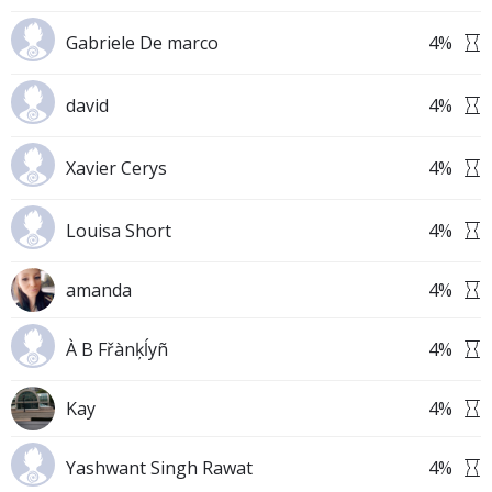
Gabriele De marco
4
%
david
4
%
Xavier Cerys
4
%
Louisa Short
4
%
amanda
4
%
À B Fřànķĺyñ
4
%
Kay
4
%
Yashwant Singh Rawat
4
%