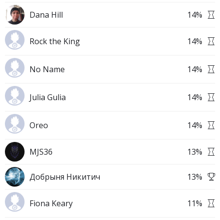
Dana Hill
14
%
Rock the King
14
%
No Name
14
%
Julia Gulia
14
%
Oreo
14
%
MJS36
13
%
Добрыня Никитич
13
%
Fiona Keary
11
%