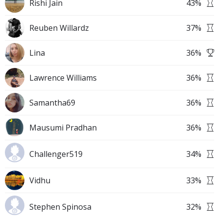
Rishi Jain
43
%
Reuben Willardz
37
%
Lina
36
%
Lawrence Williams
36
%
Samantha69
36
%
Mausumi Pradhan
36
%
Challenger519
34
%
Vidhu
33
%
Stephen Spinosa
32
%