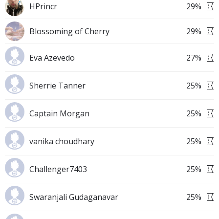
HPrincr
29
%
Blossoming of Cherry
29
%
Eva Azevedo
27
%
Sherrie Tanner
25
%
Captain Morgan
25
%
vanika choudhary
25
%
Challenger7403
25
%
Swaranjali Gudaganavar
25
%