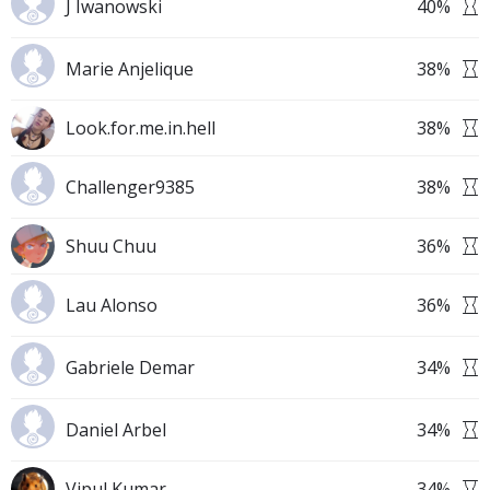
J Iwanowski
40
%
Marie Anjelique
38
%
Look.for.me.in.hell
38
%
Challenger9385
38
%
Shuu Chuu
36
%
Lau Alonso
36
%
Gabriele Demar
34
%
Daniel Arbel
34
%
Vipul Kumar
34
%