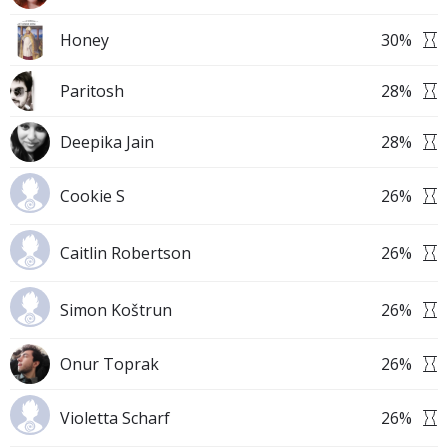
Honey
30
%
Paritosh
28
%
Deepika Jain
28
%
Cookie S
26
%
Caitlin Robertson
26
%
Simon Koštrun
26
%
Onur Toprak
26
%
Violetta Scharf
26
%