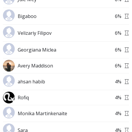
Bigaboo
6
%
Velizariy Filipov
6
%
Georgiana Miclea
6
%
Avery Maddison
6
%
ahsan habib
4
%
Rofiq
4
%
Monika Martinkenaite
4
%
Sara
4
%