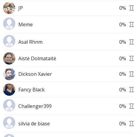
JP
0
%
Meme
0
%
Asal Rhnm
0
%
Aistė Dolmataitė
0
%
Dickson Xavier
0
%
Fancy Black
0
%
Challenger399
0
%
silvia de biase
0
%