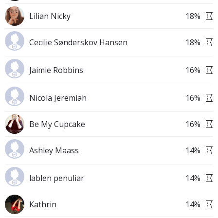
Lilian Nicky
18
%
Cecilie Sønderskov Hansen
18
%
Jaimie Robbins
16
%
Nicola Jeremiah
16
%
Be My Cupcake
16
%
Ashley Maass
14
%
lablen penuliar
14
%
Kathrin
14
%