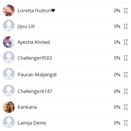
Loretta Hutton🖤
0
%
Jijou Llll
0
%
Ayesha Ahmed
0
%
Challenger9502
0
%
Pauran Maljangid
0
%
Challenger6147
0
%
Kankana
0
%
Lamija Demic
0
%