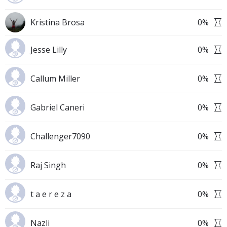
Kristina Brosa
0
%
Jesse Lilly
0
%
Callum Miller
0
%
Gabriel Caneri
0
%
Challenger7090
0
%
Raj Singh
0
%
t a e r e z a
0
%
Nazli
0
%