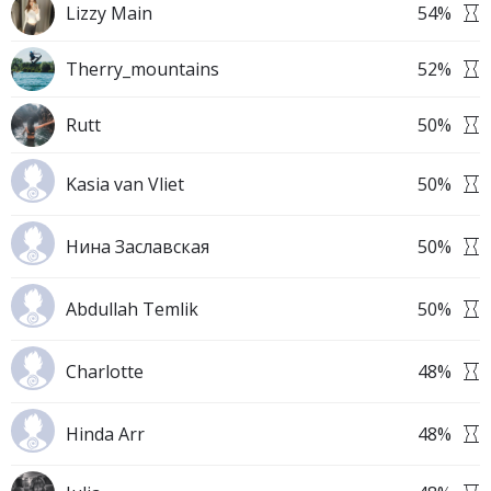
Lizzy Main
54
%
Therry_mountains
52
%
Rutt
50
%
Kasia van Vliet
50
%
Нина Заславская
50
%
Abdullah Temlik
50
%
Charlotte
48
%
Hinda Arr
48
%