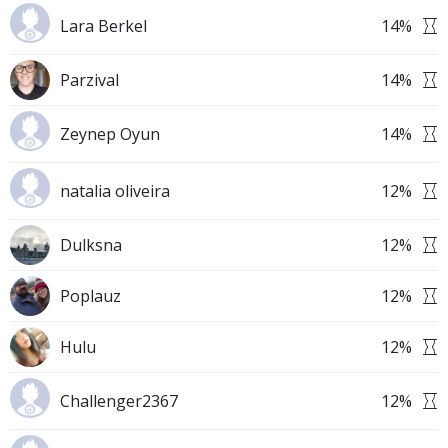
Lara Berkel
14
%
Parzival
14
%
Zeynep Oyun
14
%
natalia oliveira
12
%
Dulksna
12
%
Poplauz
12
%
Hulu
12
%
Challenger2367
12
%