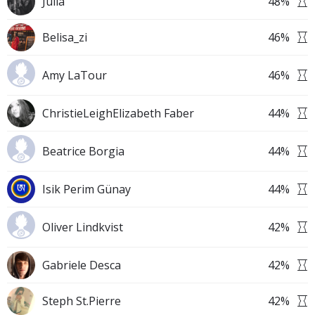
Julia
48
%
Belisa_zi
46
%
Amy LaTour
46
%
ChristieLeighElizabeth Faber
44
%
Beatrice Borgia
44
%
Isik Perim Günay
44
%
Oliver Lindkvist
42
%
Gabriele Desca
42
%
Steph St.Pierre
42
%