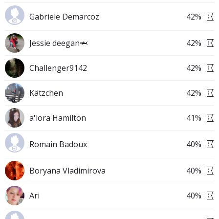
Gabriele Demarcoz
42
%
Jessie deegan🦈
42
%
Challenger9142
42
%
Kätzchen
42
%
a'lora Hamilton
41
%
Romain Badoux
40
%
Boryana Vladimirova
40
%
Ari
40
%