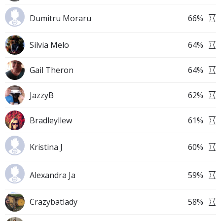
Dumitru Moraru
66
%
Silvia Melo
64
%
Gail Theron
64
%
JazzyB
62
%
Bradleyllew
61
%
Kristina J
60
%
Alexandra Ja
59
%
Crazybatlady
58
%