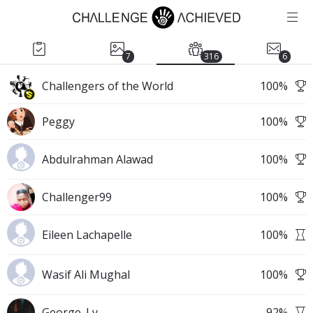
7
316
6
Challengers of the World
100
%
Peggy
100
%
Abdulrahman Alawad
100
%
Challenger99
100
%
Eileen Lachapelle
100
%
Wasif Ali Mughal
100
%
George_Ly
92
%