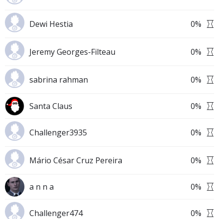
Dewi Hestia
0
%
Jeremy Georges-Filteau
0
%
sabrina rahman
0
%
Santa Claus
0
%
Challenger3935
0
%
Mário César Cruz Pereira
0
%
a n n a
0
%
Challenger474
0
%