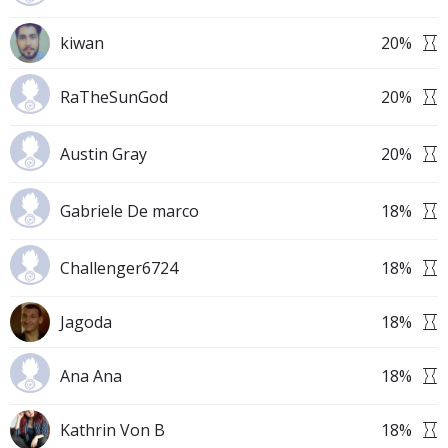
kiwan
20
%
RaTheSunGod
20
%
Austin Gray
20
%
Gabriele De marco
18
%
Challenger6724
18
%
Jagoda
18
%
Ana Ana
18
%
Kathrin Von B
18
%