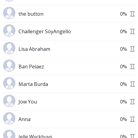
the button
0
%
Challenger SoyAngello
0
%
Lisa Abraham
0
%
Ban Pelaez
0
%
Marta Burda
0
%
Jow You
0
%
Anna
0
%
Jelle Wyckhuys
0
%