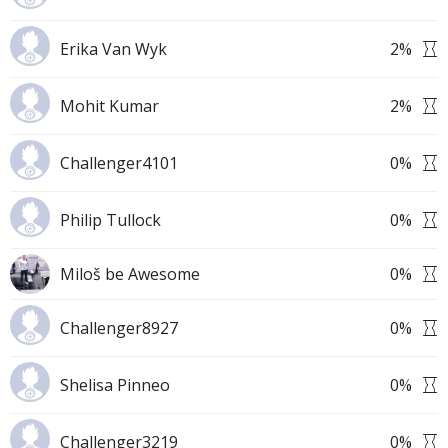
Erika Van Wyk
2
%
Mohit Kumar
2
%
Challenger4101
0
%
Philip Tullock
0
%
Miloš be Awesome
0
%
Challenger8927
0
%
Shelisa Pinneo
0
%
Challenger3219
0
%