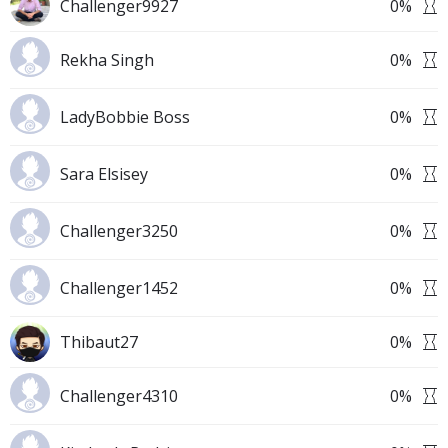
Challenger9927
0
%
Rekha Singh
0
%
LadyBobbie Boss
0
%
Sara Elsisey
0
%
Challenger3250
0
%
Challenger1452
0
%
Thibaut27
0
%
Challenger4310
0
%