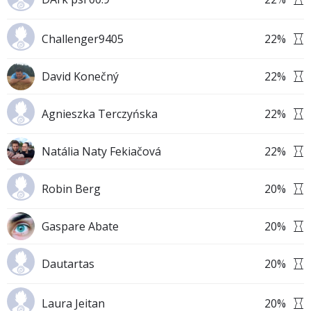
Challenger9405
22
%
David Konečný
22
%
Agnieszka Terczyńska
22
%
Natália Naty Fekiačová
22
%
Robin Berg
20
%
Gaspare Abate
20
%
Dautartas
20
%
Laura Jeitan
20
%