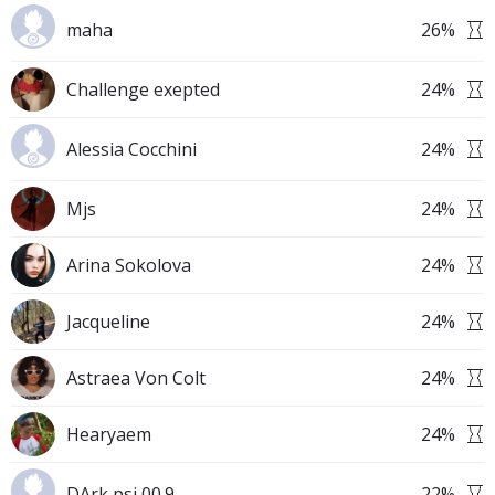
maha
26
%
Challenge exepted
24
%
Alessia Cocchini
24
%
Mjs
24
%
Arina Sokolova
24
%
Jacqueline
24
%
Astraea Von Colt
24
%
Hearyaem
24
%
DArk psi 00.9
22
%