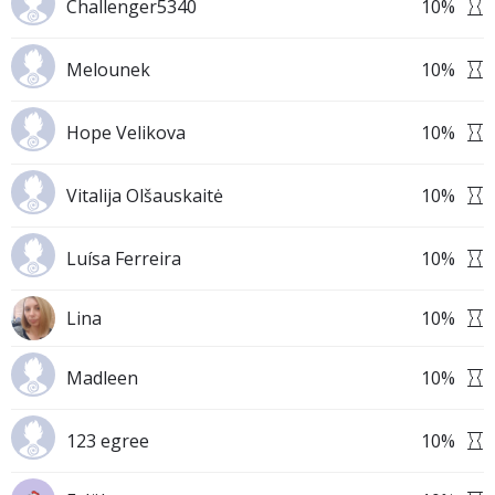
Challenger5340
10
%
Melounek
10
%
Hope Velikova
10
%
Vitalija Olšauskaitė
10
%
Luísa Ferreira
10
%
Lina
10
%
Madleen
10
%
123 egree
10
%