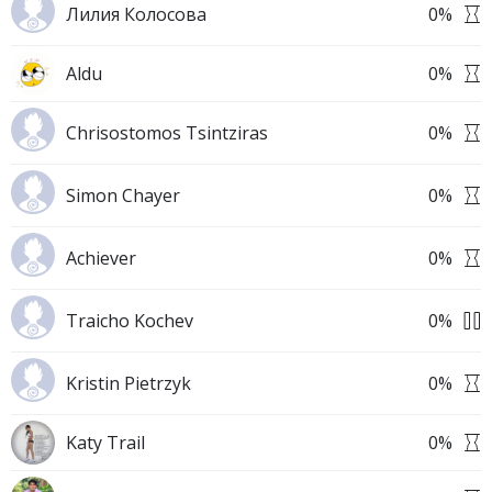
Лилия Колосова
0
%
Aldu
0
%
Chrisostomos Tsintziras
0
%
Simon Chayer
0
%
Achiever
0
%
Traicho Kochev
0
%
Kristin Pietrzyk
0
%
Katy Trail
0
%