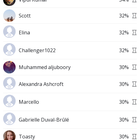
Scott
32
%
Elina
32
%
Challenger1022
32
%
Muhammed aljuboory
30
%
Alexandra Ashcroft
30
%
Marcello
30
%
Gabrielle Duval-Brûlé
30
%
Toasty
30
%