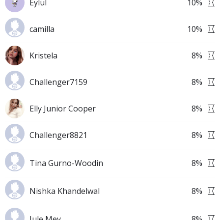
Eylül
10
%
camilla
10
%
Kristela
8
%
Challenger7159
8
%
Elly Junior Cooper
8
%
Challenger8821
8
%
Tina Gurno-Woodin
8
%
Nishka Khandelwal
8
%
Jule Mey
8
%