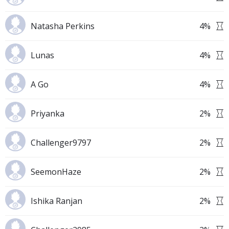
Natasha Perkins
4
%
Lunas
4
%
A Go
4
%
Priyanka
2
%
Challenger9797
2
%
SeemonHaze
2
%
Ishika Ranjan
2
%