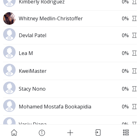
Kimberly Rodriguez
0
%
Whitney Medlin-Christoffer
0
%
Devlal Patel
0
%
Download Challenge Achieved App?
Lea M
0
%
KweiMaster
0
%
Stacy Nono
0
%
Challenge Achieved is self-improvement social
network. Start creating challenges, set goals and
Mohamed Mostafa Bookapidia
0
%
make new habits!
Vasiu Diana
0
%
Skip
Download App