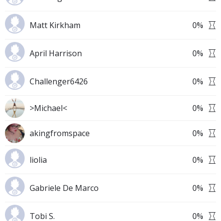
Matt Kirkham
0
%
April Harrison
0
%
Challenger6426
0
%
>Michael<
0
%
akingfromspace
0
%
liolia
0
%
Gabriele De Marco
0
%
Tobi S.
0
%