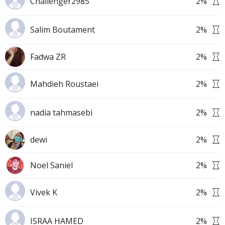
Challenger2985
2
%
Salim Boutament
2
%
Fadwa ZR
2
%
Mahdieh Roustaei
2
%
nadia tahmasebi
2
%
dewi
2
%
Noel Saniel
2
%
Vivek K
2
%
ISRAA HAMED
2
%