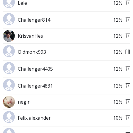
Lele
12
%
Challenger814
12
%
KrisvanHes
12
%
Oldmonk993
12
%
Challenger4405
12
%
Challenger4831
12
%
negin
12
%
Felix alexander
10
%