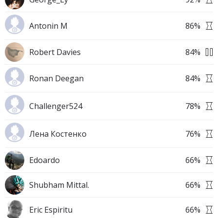
Antonin M
86
%
Robert Davies
84
%
Ronan Deegan
84
%
Challenger524
78
%
Лена Костенко
76
%
Edoardo
66
%
Shubham Mittal.
66
%
Eric Espiritu
66
%