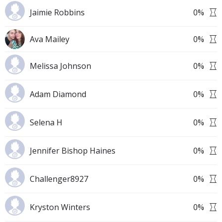
Jaimie Robbins
0
%
Ava Mailey
0
%
Melissa Johnson
0
%
Adam Diamond
0
%
Selena H
0
%
Jennifer Bishop Haines
0
%
Challenger8927
0
%
Kryston Winters
0
%