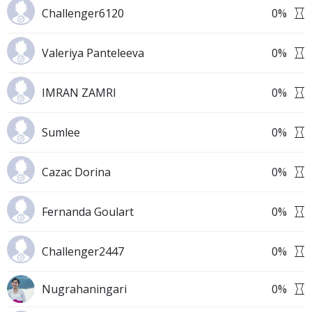
Challenger6120
0
%
Valeriya Panteleeva
0
%
IMRAN ZAMRI
0
%
Sumlee
0
%
Cazac Dorina
0
%
Fernanda Goulart
0
%
Challenger2447
0
%
Nugrahaningari
0
%