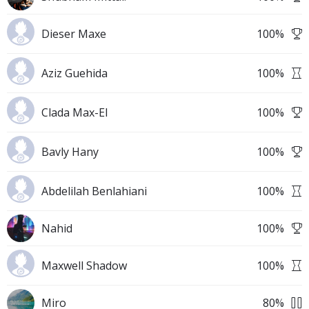
Dieser Maxe
100
%
Aziz Guehida
100
%
Clada Max-El
100
%
Bavly Hany
100
%
Abdelilah Benlahiani
100
%
Nahid
100
%
Maxwell Shadow
100
%
Miro
80
%