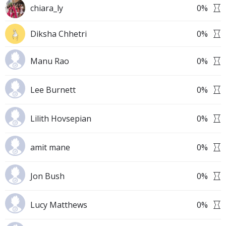
chiara_ly
0
%
Diksha Chhetri
0
%
Manu Rao
0
%
Lee Burnett
0
%
Lilith Hovsepian
0
%
amit mane
0
%
Jon Bush
0
%
Lucy Matthews
0
%