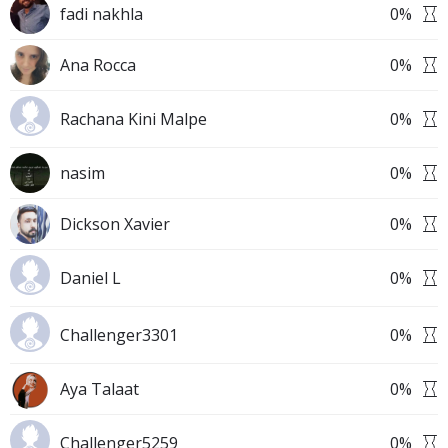
fadi nakhla
0
%
Ana Rocca
0
%
Rachana Kini Malpe
0
%
nasim
0
%
Dickson Xavier
0
%
Daniel L
0
%
Challenger3301
0
%
Aya Talaat
0
%
Challenger5259
0
%