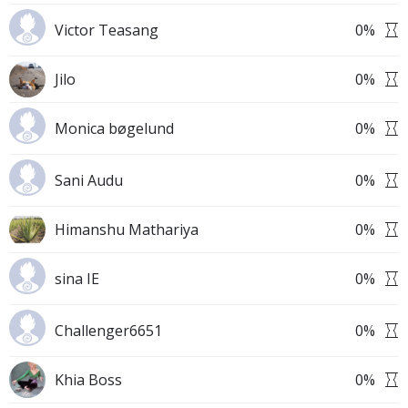
Victor Teasang
0
%
Jilo
0
%
Monica bøgelund
0
%
Sani Audu
0
%
Himanshu Mathariya
0
%
sina IE
0
%
Challenger6651
0
%
Khia Boss
0
%