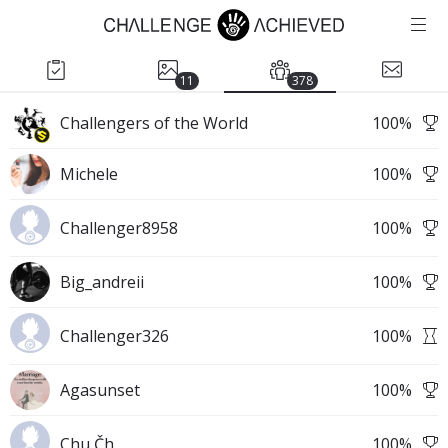
11
378
Challengers of the World
100
%
Michele
100
%
Challenger8958
100
%
Big_andreii
100
%
Challenger326
100
%
Agasunset
100
%
Çhu Čh
100
%