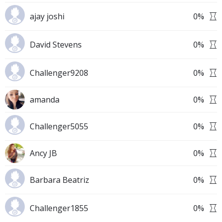
ajay joshi
0
%
David Stevens
0
%
Challenger9208
0
%
amanda
0
%
Challenger5055
0
%
Ancy JB
0
%
Barbara Beatriz
0
%
Challenger1855
0
%