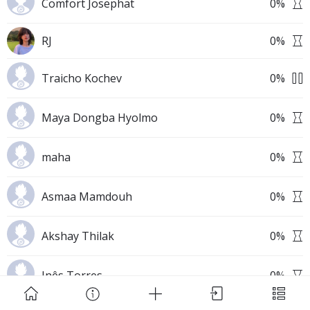
Comfort Josephat
0
%
RJ
0
%
Traicho Kochev
0
%
Download Challenge Achieved App?
Maya Dongba Hyolmo
0
%
maha
0
%
Asmaa Mamdouh
0
%
Challenge Achieved is self-improvement social
network. Start creating challenges, set goals and
Akshay Thilak
0
%
make new habits!
Inês Torres
0
%
Skip
Download App