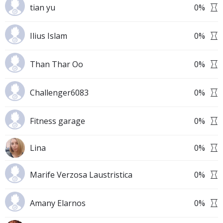
tian yu
0
%
Ilius Islam
0
%
Than Thar Oo
0
%
Challenger6083
0
%
Fitness garage
0
%
Lina
0
%
Marife Verzosa Laustristica
0
%
Amany Elarnos
0
%