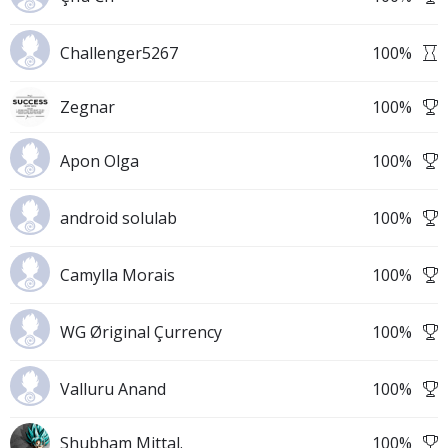
Challenger5267
100
%
Zegnar
100
%
Apon Olga
100
%
android solulab
100
%
Camylla Morais
100
%
WG Øriginal Çurrency
100
%
Valluru Anand
100
%
Shubham Mittal.
100
%