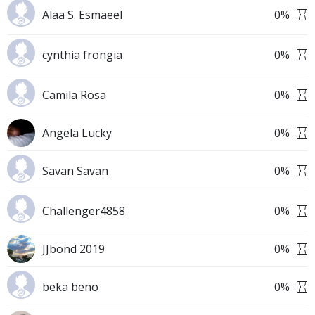
Alaa S. Esmaeel
0
%
cynthia frongia
0
%
Camila Rosa
0
%
Angela Lucky
0
%
Savan Savan
0
%
Challenger4858
0
%
JJbond 2019
0
%
beka beno
0
%