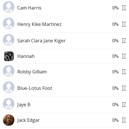
Cam Harris
0
%
Henry Kike Martinez
0
%
Sarah Clara Jane Kiger
0
%
Hannah
0
%
Robby Gilliam
0
%
Blue-Lotus Foot
0
%
Jaye B
0
%
Jack Edgar
0
%