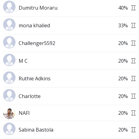
Dumitru Moraru
40
%
mona khalied
33
%
Challenger5592
20
%
M C
20
%
Ruthie Adkins
20
%
Charlotte
20
%
NAFI
20
%
Sabina Bastola
20
%