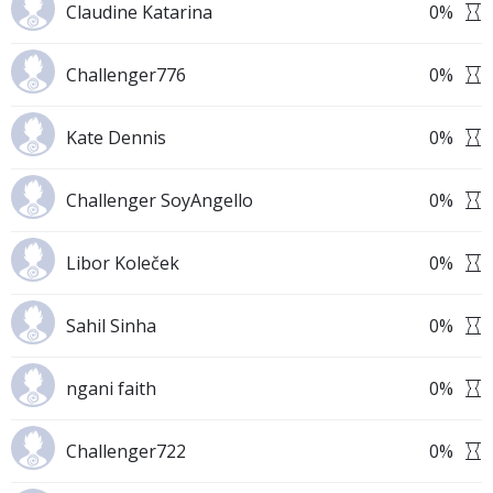
Claudine Katarina
0
%
Challenger776
0
%
Kate Dennis
0
%
Challenger SoyAngello
0
%
Libor Koleček
0
%
Sahil Sinha
0
%
ngani faith
0
%
Challenger722
0
%