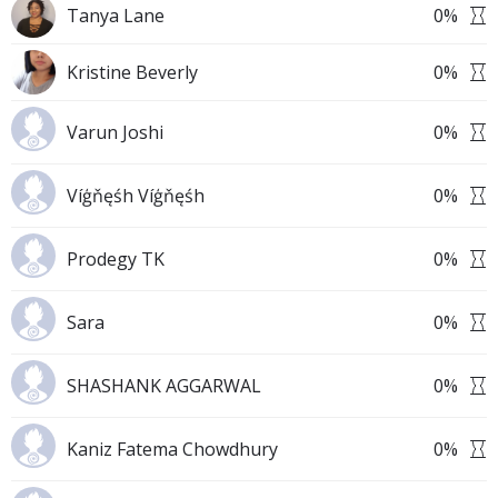
Tanya Lane
0
%
Kristine Beverly
0
%
Varun Joshi
0
%
Víģňęśh Víģňęśh
0
%
Prodegy TK
0
%
Sara
0
%
SHASHANK AGGARWAL
0
%
Kaniz Fatema Chowdhury
0
%