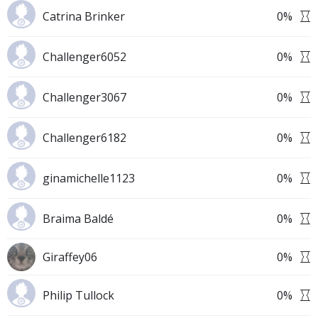
Catrina Brinker
0
%
Challenger6052
0
%
Challenger3067
0
%
Challenger6182
0
%
ginamichelle1123
0
%
Braima Baldé
0
%
Giraffey06
0
%
Philip Tullock
0
%