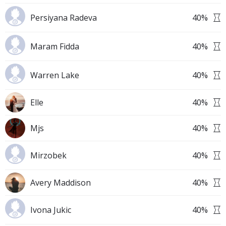
Persiyana Radeva
40
%
Maram Fidda
40
%
Warren Lake
40
%
Elle
40
%
Mjs
40
%
Mirzobek
40
%
Avery Maddison
40
%
Ivona Jukic
40
%