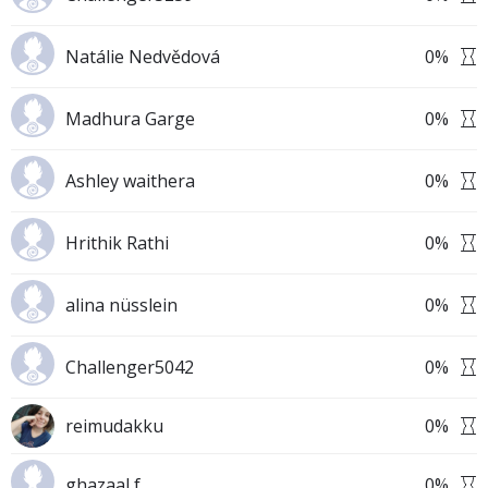
Natálie Nedvědová
0
%
Madhura Garge
0
%
Ashley waithera
0
%
Hrithik Rathi
0
%
alina nüsslein
0
%
Challenger5042
0
%
reimudakku
0
%
ghazaal f
0
%