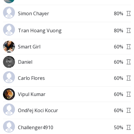
Simon Chayer
80
%
Tran Hoang Vuong
80
%
Smart Girl
60
%
Daniel
60
%
Carlo Flores
60
%
Vipul Kumar
60
%
Ondřej Koci Kocur
60
%
Challenger4910
50
%