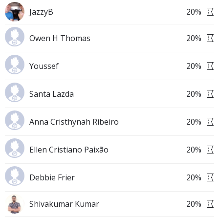
JazzyB
20
%
Owen H Thomas
20
%
Youssef
20
%
Santa Lazda
20
%
Anna Cristhynah Ribeiro
20
%
Ellen Cristiano Paixão
20
%
Debbie Frier
20
%
Shivakumar Kumar
20
%