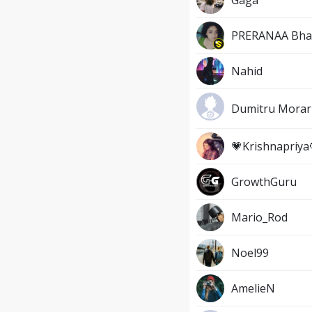
Gaga
PRERANAA Bhat
Nahid
Dumitru Mora
💗Krishnapriya
GrowthGuru
Mario_Rod
Noel99
AmelieN