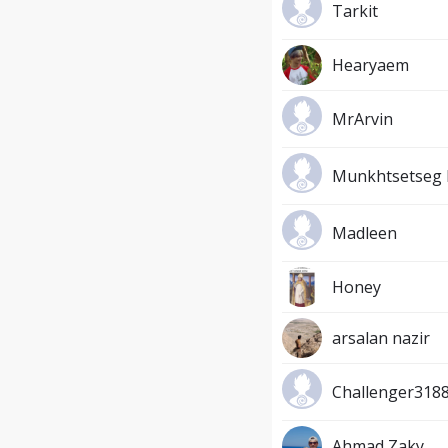
Tarkit
Hearyaem
MrArvin
Munkhtsetseg
Madleen
Honey
arsalan nazir
Challenger318
Ahmad Zaky