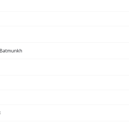
 Batmunkh
8