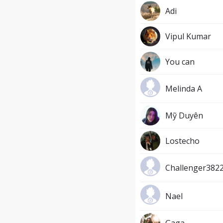
Adi
Vipul Kumar
You can
Melinda A
Mỹ Duyên
Lostecho
Challenger382
Nael