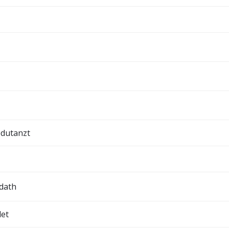
edutanzt
dath
let