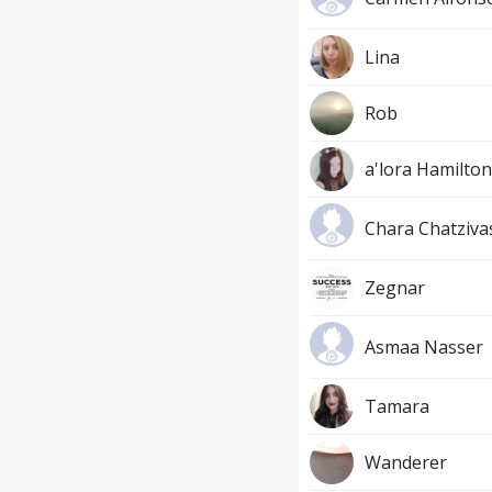
Lina
Rob
a'lora Hamilton
Chara Chatzivas
Zegnar
Asmaa Nasser
Tamara
Wanderer