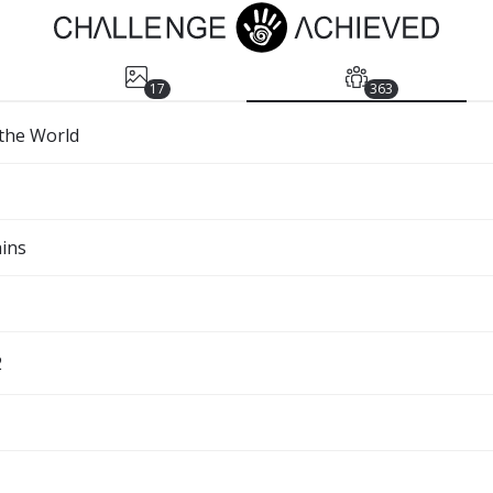
17
363
 the World
ins
2