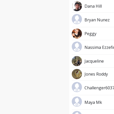
Dana Hill
Bryan Nunez
Peggy
Nassima Ezzefir
Jacqueline
Jones Roddy
Challenger603
Maya Mk