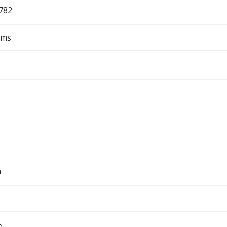
782
ams
a
o