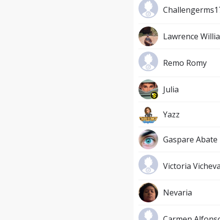
Challengerms1
Lawrence Willi
Remo Romy
Julia
Yazz
Gaspare Abate
Victoria Vichev
Nevaria
Carmen Alfons