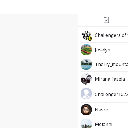
Challengers of
Joselyn
Therry_mounta
Mirana Fasela
Challenger102
Nasrin
Melanni