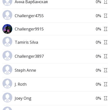
Анна Варбанская
0
%
Challenger4755
0
%
Challenger9915
0
%
Tamiris Silva
0
%
Challenger3897
0
%
Steph Anne
0
%
J. Roth
0
%
Joey Ong
0
%