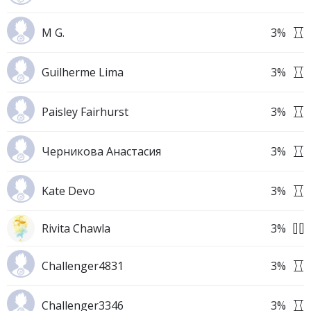
M G.
3
%
Guilherme Lima
3
%
Paisley Fairhurst
3
%
Черникова Анастасия
3
%
Kate Devo
3
%
Rivita Chawla
3
%
Challenger4831
3
%
Challenger3346
3
%