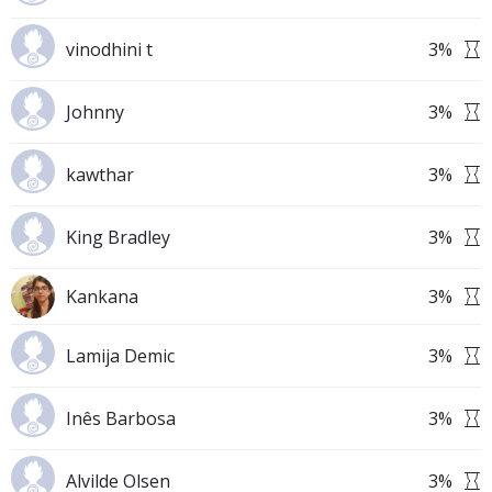
vinodhini t
3
%
Johnny
3
%
kawthar
3
%
King Bradley
3
%
Kankana
3
%
Lamija Demic
3
%
Inês Barbosa
3
%
Alvilde Olsen
3
%