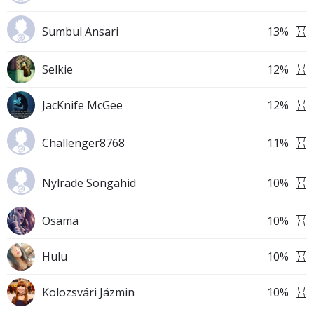
Sumbul Ansari
13
%
Selkie
12
%
JacKnife McGee
12
%
Challenger8768
11
%
Nylrade Songahid
10
%
Osama
10
%
Hulu
10
%
Kolozsvári Jázmin
10
%