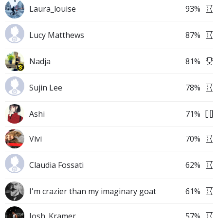
Laura_louise
93
%
Lucy Matthews
87
%
Nadja
81
%
Sujin Lee
78
%
Ashi
71
%
Vivi
70
%
Claudia Fossati
62
%
I'm crazier than my imaginary goat
61
%
Josh_Kramer
57
%