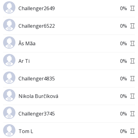
Challenger2649
0
%
Challenger6522
0
%
Ãs Mãa
0
%
Ar Ti
0
%
Challenger4835
0
%
Nikola Burčíková
0
%
Challenger3745
0
%
Tom L
0
%