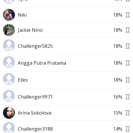
Niki
18
%
Jackie Nino
18
%
Challenger5825
18
%
Angga Putra Pratama
18
%
Elles
18
%
Challenger9971
16
%
Arina Sokolova
15
%
Challenger3188
14
%