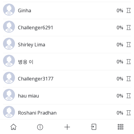
Ginha
0
%
Challenger6291
0
%
Shirley Lima
0
%
Download Challenge Achieved App?
병응 이
0
%
Challenger3177
0
%
Challenge Achieved is self-improvement social
hau miau
0
%
network. Start creating challenges, set goals and
make new habits!
Roshani Pradhan
0
%
Skip
Download App
radhika srivastav
0
%