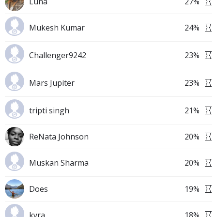
Luna
27
%
Mukesh Kumar
24
%
Challenger9242
23
%
Mars Jupiter
23
%
tripti singh
21
%
ReNata Johnson
20
%
Muskan Sharma
20
%
Does
19
%
kyra
18
%