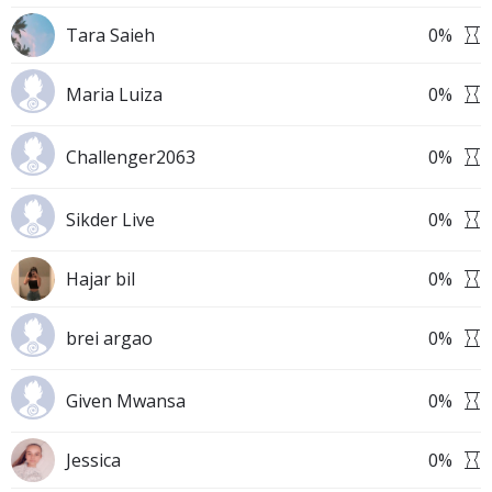
Tara Saieh
0
%
Maria Luiza
0
%
Challenger2063
0
%
Sikder Live
0
%
Hajar bil
0
%
brei argao
0
%
Given Mwansa
0
%
Jessica
0
%