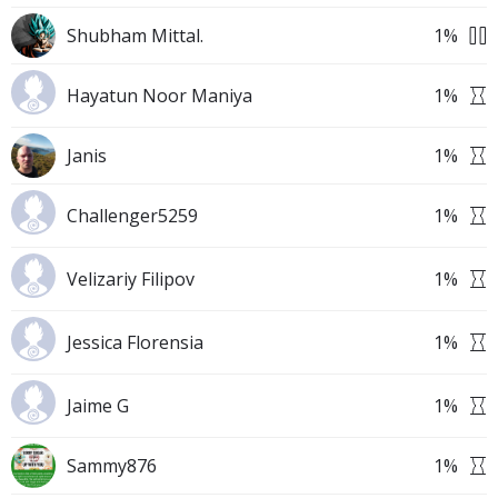
Shubham Mittal.
1
%
Hayatun Noor Maniya
1
%
Janis
1
%
Challenger5259
1
%
Velizariy Filipov
1
%
Jessica Florensia
1
%
Jaime G
1
%
Sammy876
1
%