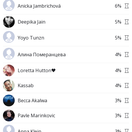
Anicka Jambrichová
6
%
Deepika Jain
5
%
Yoyo Tunzn
5
%
Алина Померанцева
4
%
Loretta Hutton🖤
4
%
Kassab
4
%
Becca Akalwa
3
%
Pavle Marinkovic
3
%
Anna Klein
3
%