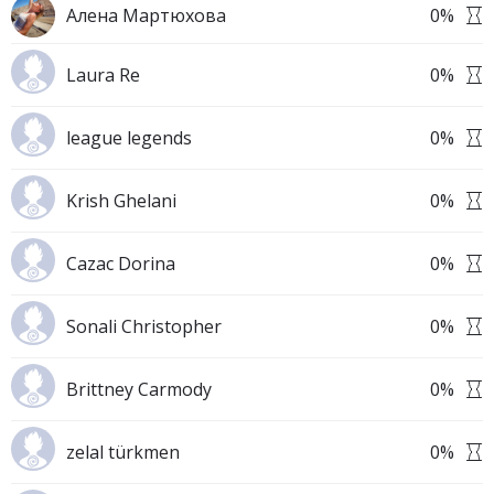
Алена Мартюхова
0
%
Laura Re
0
%
league legends
0
%
Krish Ghelani
0
%
Cazac Dorina
0
%
Sonali Christopher
0
%
Brittney Carmody
0
%
zelal türkmen
0
%