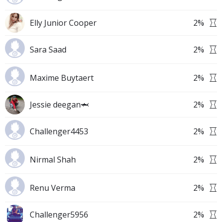
Elly Junior Cooper
2
%
Sara Saad
2
%
Maxime Buytaert
2
%
Jessie deegan🦈
2
%
Challenger4453
2
%
Nirmal Shah
2
%
Renu Verma
2
%
Challenger5956
2
%