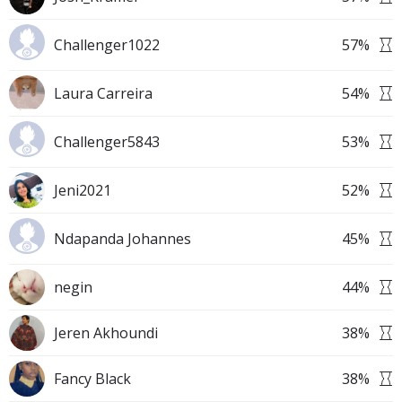
Challenger1022
57
%
Laura Carreira
54
%
Challenger5843
53
%
Jeni2021
52
%
Ndapanda Johannes
45
%
negin
44
%
Jeren Akhoundi
38
%
Fancy Black
38
%