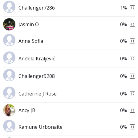
Challenger7286
1
%
Jasmin O
0
%
Anna Sofia
0
%
Anđela Kraljević
0
%
Challenger9208
0
%
Catherine J Rose
0
%
Ancy JB
0
%
Ramune Urbonaite
0
%