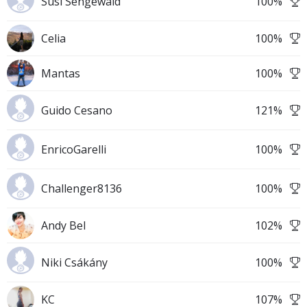
Susi Sengewald
100
%
Celia
100
%
Mantas
100
%
Guido Cesano
121
%
EnricoGarelli
100
%
Challenger8136
100
%
Andy Bel
102
%
Niki Csákány
100
%
KC
107
%