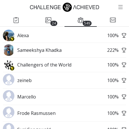
24
549
Alexa
100
%
Sameekshya Khadka
222
%
Challengers of the World
100
%
zeineb
100
%
Marcello
100
%
Frode Rasmussen
100
%