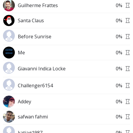
Guilherme Frattes
0
%
Santa Claus
0
%
Before Sunrise
0
%
Me
0
%
Giavanni Indica Locke
0
%
Challenger6154
0
%
Addey
0
%
safwan fahmi
0
%
katiag1987 .
0
%