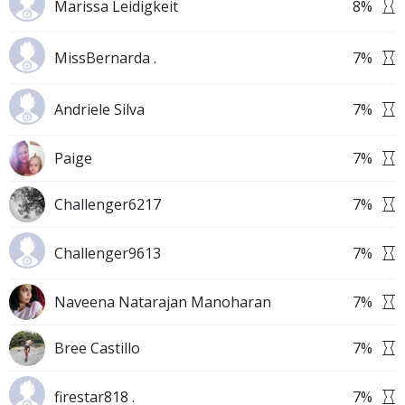
Marissa Leidigkeit
8
%
MissBernarda .
7
%
Andriele Silva
7
%
Paige
7
%
Challenger6217
7
%
Challenger9613
7
%
Naveena Natarajan Manoharan
7
%
Bree Castillo
7
%
firestar818 .
7
%