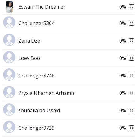
Eswari The Dreamer
0
%
Challenger5304
0
%
Zana Dze
0
%
Loey Boo
0
%
Challenger4746
0
%
Pryxla Nharnah Arhamh
0
%
souhaila boussaid
0
%
Challenger9729
0
%