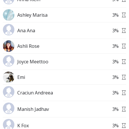
Ashley Marisa
3
%
Ana Ana
3
%
Ashli Rose
3
%
Joyce Meettoo
3
%
Emi
3
%
Craciun Andreea
3
%
Manish Jadhav
3
%
K Fox
3
%