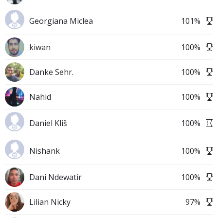
Georgiana Miclea
101
%
kiwan
100
%
Danke Sehr.
100
%
Nahid
100
%
Daniel Kliš
100
%
Nishank
100
%
Dani Ndewatir
100
%
Lilian Nicky
97
%