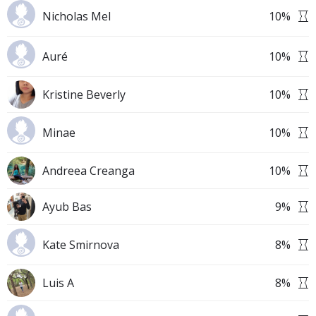
Nicholas Mel
10
%
Auré
10
%
Kristine Beverly
10
%
Minae
10
%
Andreea Creanga
10
%
Ayub Bas
9
%
Kate Smirnova
8
%
Luis A
8
%