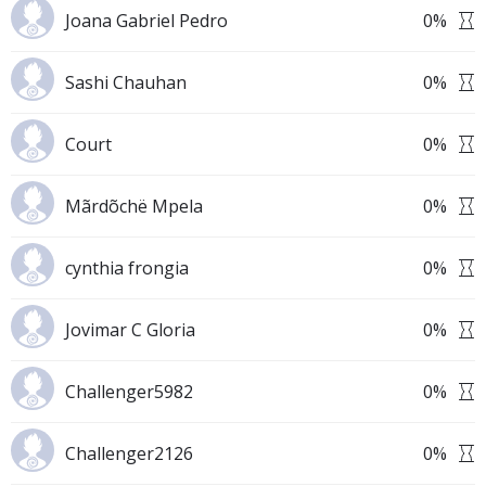
Joana Gabriel Pedro
0
%
Sashi Chauhan
0
%
Court
0
%
Mãrdõchë Mpela
0
%
cynthia frongia
0
%
Jovimar C Gloria
0
%
Challenger5982
0
%
Challenger2126
0
%