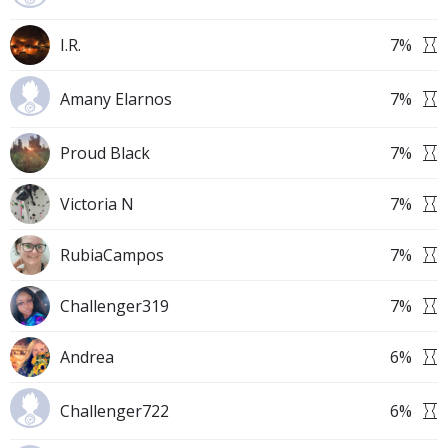
I.R.
7
%
Amany Elarnos
7
%
Proud Black
7
%
Victoria N
7
%
RubiaCampos
7
%
Challenger319
7
%
Andrea
6
%
Challenger722
6
%