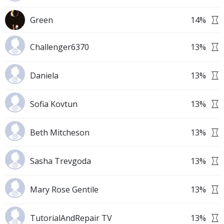
Green
14
%
Challenger6370
13
%
Daniela
13
%
Sofia Kovtun
13
%
Beth Mitcheson
13
%
Sasha Trevgoda
13
%
Mary Rose Gentile
13
%
TutorialAndRepair TV
13
%