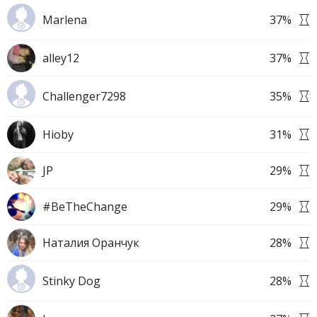
Marlena
37
%
alley12
37
%
Challenger7298
35
%
Hioby
31
%
JP
29
%
#BeTheChange
29
%
Наталия Оранчук
28
%
Stinky Dog
28
%