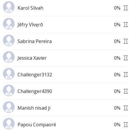
Karol Silvah
0
%
Jêfry Vîvęrō
0
%
Sabrina Pereira
0
%
Jessica Xavier
0
%
Challenger3132
0
%
Challenger4390
0
%
Manish nisad ji
0
%
Papou Compaoré
0
%