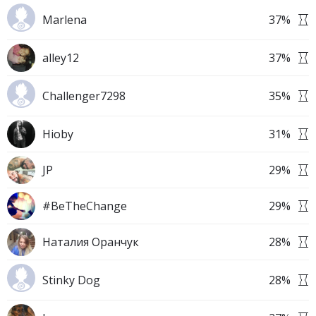
Marlena
37
%
alley12
37
%
Challenger7298
35
%
Hioby
31
%
JP
29
%
#BeTheChange
29
%
Наталия Оранчук
28
%
Stinky Dog
28
%