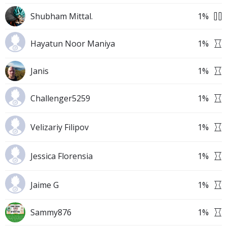
Shubham Mittal.
1
%
Hayatun Noor Maniya
1
%
Janis
1
%
Challenger5259
1
%
Velizariy Filipov
1
%
Jessica Florensia
1
%
Jaime G
1
%
Sammy876
1
%