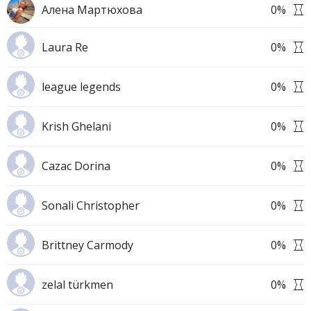
Алена Мартюхова
0
%
Laura Re
0
%
league legends
0
%
Krish Ghelani
0
%
Cazac Dorina
0
%
Sonali Christopher
0
%
Brittney Carmody
0
%
zelal türkmen
0
%