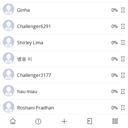
Ginha
0
%
Challenger6291
0
%
Shirley Lima
0
%
Download Challenge Achieved App?
병응 이
0
%
Challenger3177
0
%
Challenge Achieved is self-improvement social
hau miau
0
%
network. Start creating challenges, set goals and
make new habits!
Roshani Pradhan
0
%
Skip
Download App
radhika srivastav
0
%