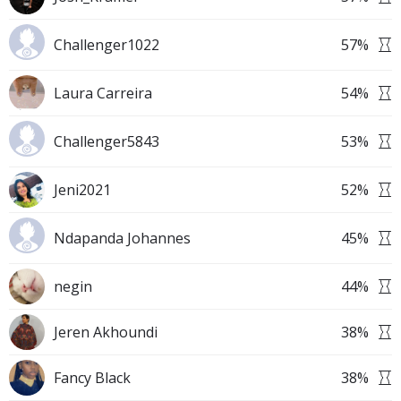
Challenger1022
57
%
Laura Carreira
54
%
Challenger5843
53
%
Jeni2021
52
%
Ndapanda Johannes
45
%
negin
44
%
Jeren Akhoundi
38
%
Fancy Black
38
%