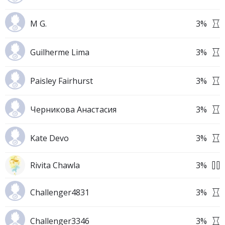
M G.
3
%
Guilherme Lima
3
%
Paisley Fairhurst
3
%
Черникова Анастасия
3
%
Kate Devo
3
%
Rivita Chawla
3
%
Challenger4831
3
%
Challenger3346
3
%