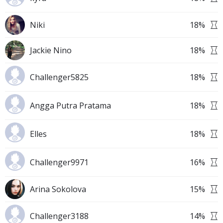
Niki
18
%
Jackie Nino
18
%
Challenger5825
18
%
Angga Putra Pratama
18
%
Elles
18
%
Challenger9971
16
%
Arina Sokolova
15
%
Challenger3188
14
%