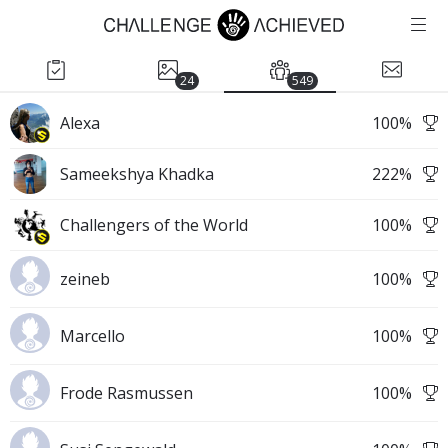
24
549
Alexa
100
%
Sameekshya Khadka
222
%
Challengers of the World
100
%
zeineb
100
%
Marcello
100
%
Frode Rasmussen
100
%