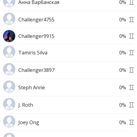
Анна Варбанская
0
%
Challenger4755
0
%
Challenger9915
0
%
Tamiris Silva
0
%
Challenger3897
0
%
Steph Anne
0
%
J. Roth
0
%
Joey Ong
0
%