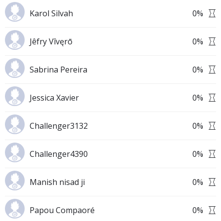
Karol Silvah
0
%
Jêfry Vîvęrō
0
%
Sabrina Pereira
0
%
Jessica Xavier
0
%
Challenger3132
0
%
Challenger4390
0
%
Manish nisad ji
0
%
Papou Compaoré
0
%