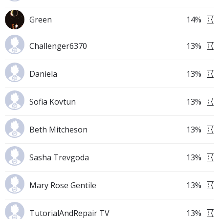
Green
14
%
Challenger6370
13
%
Daniela
13
%
Sofia Kovtun
13
%
Beth Mitcheson
13
%
Sasha Trevgoda
13
%
Mary Rose Gentile
13
%
TutorialAndRepair TV
13
%