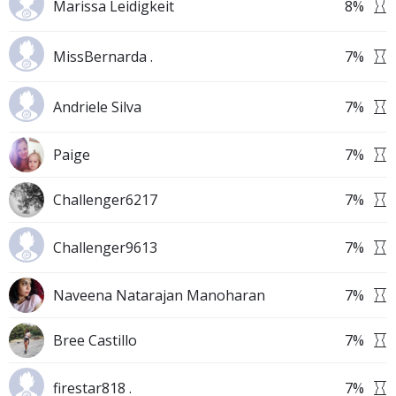
Marissa Leidigkeit
8
%
MissBernarda .
7
%
Andriele Silva
7
%
Paige
7
%
Challenger6217
7
%
Challenger9613
7
%
Naveena Natarajan Manoharan
7
%
Bree Castillo
7
%
firestar818 .
7
%