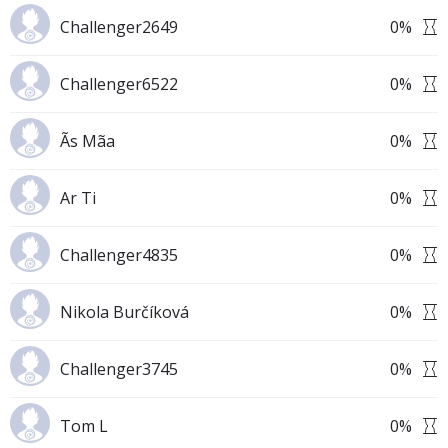
Challenger2649
0
%
Challenger6522
0
%
Ãs Mãa
0
%
Ar Ti
0
%
Challenger4835
0
%
Nikola Burčíková
0
%
Challenger3745
0
%
Tom L
0
%