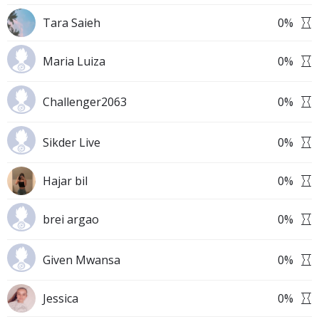
Tara Saieh
0
%
Maria Luiza
0
%
Challenger2063
0
%
Sikder Live
0
%
Hajar bil
0
%
brei argao
0
%
Given Mwansa
0
%
Jessica
0
%