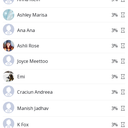
Ashley Marisa
3
%
Ana Ana
3
%
Ashli Rose
3
%
Joyce Meettoo
3
%
Emi
3
%
Craciun Andreea
3
%
Manish Jadhav
3
%
K Fox
3
%