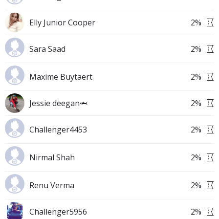
Elly Junior Cooper
2
%
Sara Saad
2
%
Maxime Buytaert
2
%
Jessie deegan🦈
2
%
Challenger4453
2
%
Nirmal Shah
2
%
Renu Verma
2
%
Challenger5956
2
%