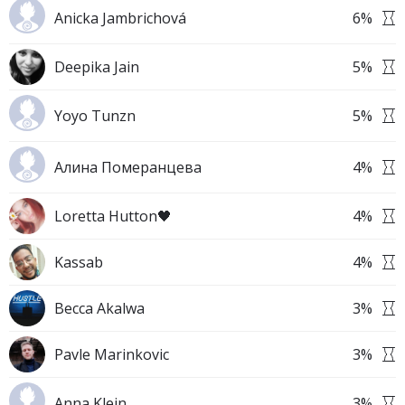
Anicka Jambrichová
6
%
Deepika Jain
5
%
Yoyo Tunzn
5
%
Алина Померанцева
4
%
Loretta Hutton🖤
4
%
Kassab
4
%
Becca Akalwa
3
%
Pavle Marinkovic
3
%
Anna Klein
3
%