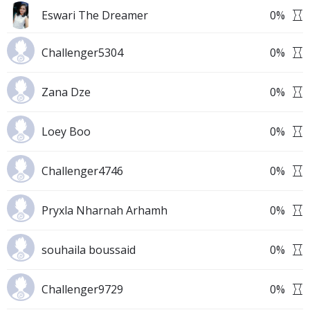
Eswari The Dreamer
0
%
Challenger5304
0
%
Zana Dze
0
%
Loey Boo
0
%
Challenger4746
0
%
Pryxla Nharnah Arhamh
0
%
souhaila boussaid
0
%
Challenger9729
0
%