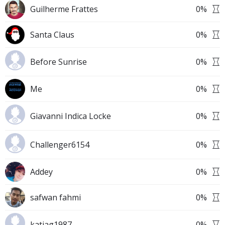
Guilherme Frattes
0
%
Santa Claus
0
%
Before Sunrise
0
%
Me
0
%
Giavanni Indica Locke
0
%
Challenger6154
0
%
Addey
0
%
safwan fahmi
0
%
katiag1987 .
0
%