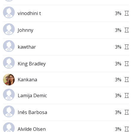
vinodhini t
3
%
Johnny
3
%
kawthar
3
%
King Bradley
3
%
Kankana
3
%
Lamija Demic
3
%
Inês Barbosa
3
%
Alvilde Olsen
3
%