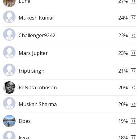
Luna
27
%
Mukesh Kumar
24
%
Challenger9242
23
%
Mars Jupiter
23
%
tripti singh
21
%
ReNata Johnson
20
%
Muskan Sharma
20
%
Does
19
%
kyra
18
%