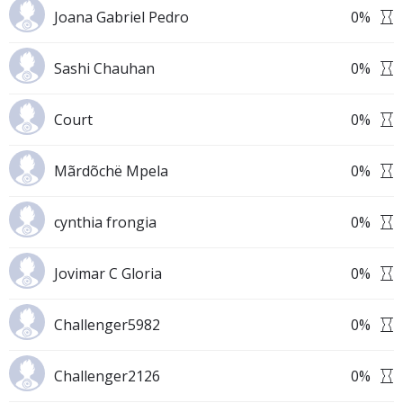
Joana Gabriel Pedro
0
%
Sashi Chauhan
0
%
Court
0
%
Mãrdõchë Mpela
0
%
cynthia frongia
0
%
Jovimar C Gloria
0
%
Challenger5982
0
%
Challenger2126
0
%