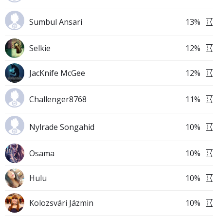
Sumbul Ansari
13
%
Selkie
12
%
JacKnife McGee
12
%
Challenger8768
11
%
Nylrade Songahid
10
%
Osama
10
%
Hulu
10
%
Kolozsvári Jázmin
10
%