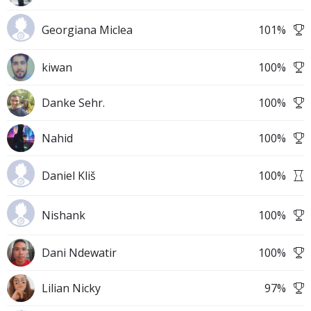
Georgiana Miclea
101
%
kiwan
100
%
Danke Sehr.
100
%
Nahid
100
%
Daniel Kliš
100
%
Nishank
100
%
Dani Ndewatir
100
%
Lilian Nicky
97
%