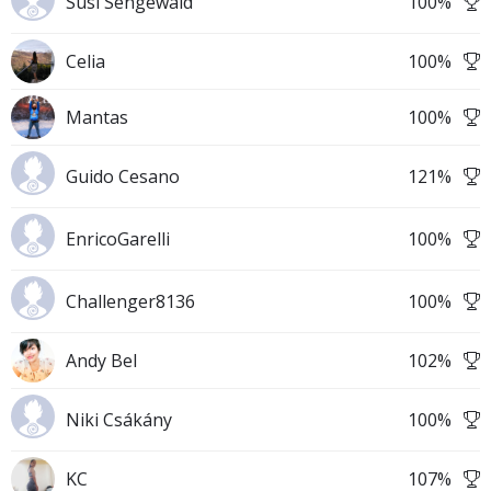
Susi Sengewald
100
%
Celia
100
%
Mantas
100
%
Guido Cesano
121
%
EnricoGarelli
100
%
Challenger8136
100
%
Andy Bel
102
%
Niki Csákány
100
%
KC
107
%