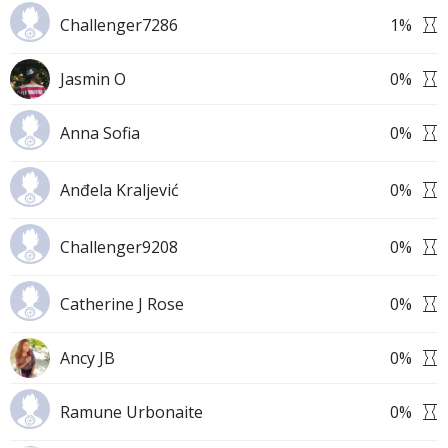
Challenger7286
1
%
Jasmin O
0
%
Anna Sofia
0
%
Anđela Kraljević
0
%
Challenger9208
0
%
Catherine J Rose
0
%
Ancy JB
0
%
Ramune Urbonaite
0
%