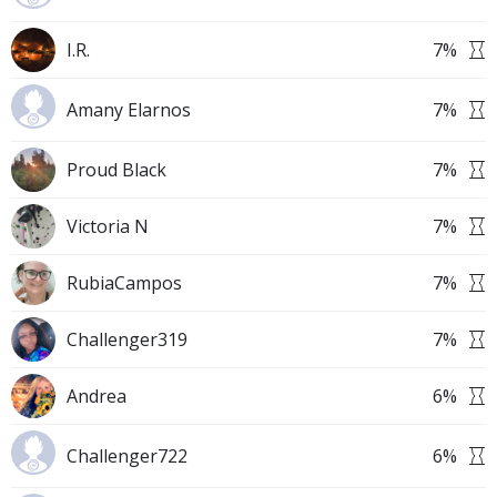
I.R.
7
%
Amany Elarnos
7
%
Proud Black
7
%
Victoria N
7
%
RubiaCampos
7
%
Challenger319
7
%
Andrea
6
%
Challenger722
6
%