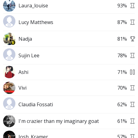
Laura_louise
93
%
Lucy Matthews
87
%
Nadja
81
%
Sujin Lee
78
%
Ashi
71
%
Vivi
70
%
Claudia Fossati
62
%
I'm crazier than my imaginary goat
61
%
Josh_Kramer
57
%