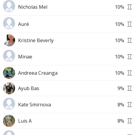
Nicholas Mel
10
%
Auré
10
%
Kristine Beverly
10
%
Minae
10
%
Andreea Creanga
10
%
Ayub Bas
9
%
Kate Smirnova
8
%
Luis A
8
%