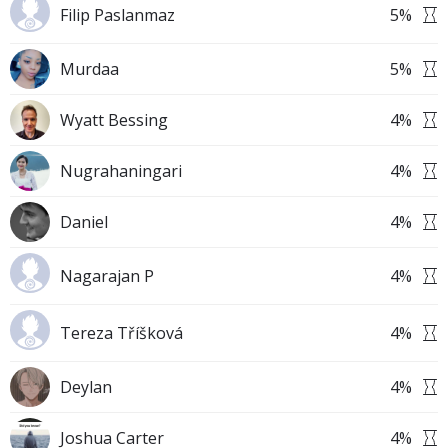
Filip Paslanmaz
5
%
Murdaa
5
%
Wyatt Bessing
4
%
Nugrahaningari
4
%
Daniel
4
%
Nagarajan P
4
%
Tereza Tříšková
4
%
Deylan
4
%
Joshua Carter
4
%