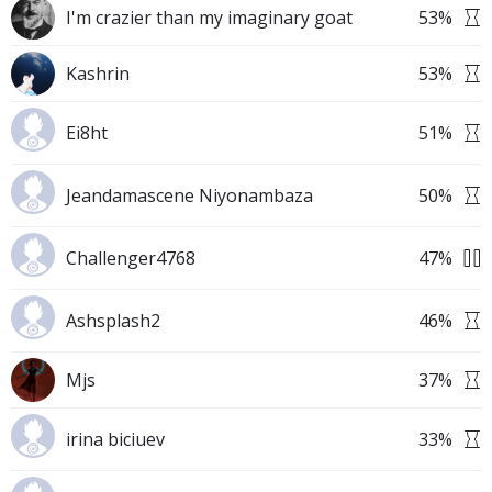
I'm crazier than my imaginary goat
53
%
Kashrin
53
%
Ei8ht
51
%
Jeandamascene Niyonambaza
50
%
Challenger4768
47
%
Ashsplash2
46
%
Mjs
37
%
irina biciuev
33
%