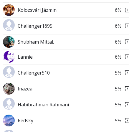
Kolozsvári Jázmin
6
%
Challenger1695
6
%
Shubham Mittal.
6
%
Lannie
6
%
Challenger510
5
%
Inazea
5
%
Habibrahman Rahmani
5
%
Redsky
5
%