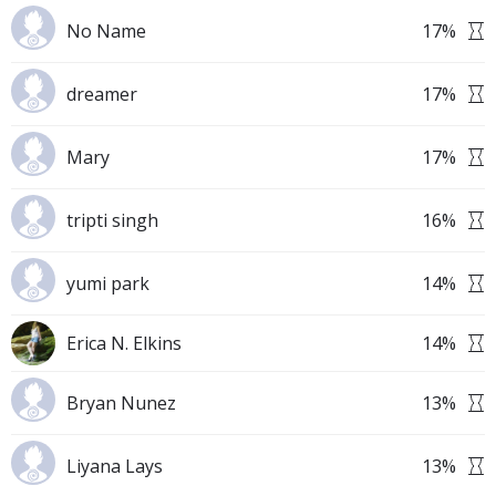
No Name
17
%
dreamer
17
%
Mary
17
%
tripti singh
16
%
yumi park
14
%
Erica N. Elkins
14
%
Bryan Nunez
13
%
Liyana Lays
13
%