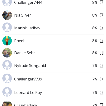
Challenger7444
8
%
Nia Silver
8
%
Manish Jadhav
8
%
Pheebs
8
%
Danke Sehr.
8
%
Nylrade Songahid
7
%
Challenger7739
7
%
Leonard Le Roy
7
%
Crazybatlady
7
%