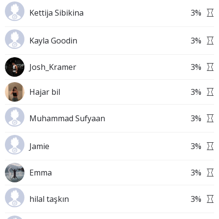
Kettija Sibikina
3
%
Kayla Goodin
3
%
Josh_Kramer
3
%
Hajar bil
3
%
Muhammad Sufyaan
3
%
Jamie
3
%
Emma
3
%
hilal taşkın
3
%