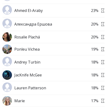
Ahmed El-Araby
23
%
Александра Ершова
20
%
Rosalie Plachá
20
%
Ponleu Vichea
19
%
Andrey Turbin
18
%
JacKnife McGee
18
%
Lauren Patterson
18
%
Marie
17
%