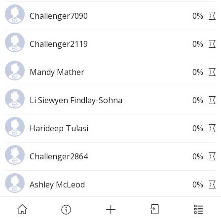
Challenger7090
0
%
Challenger2119
0
%
Mandy Mather
0
%
Download Challenge Achieved App?
Li Siewyen Findlay-Sohna
0
%
Harideep Tulasi
0
%
Challenge Achieved is self-improvement social
Challenger2864
0
%
network. Start creating challenges, set goals and
make new habits!
Ashley McLeod
0
%
Skip
Download App
David Stevens
0
%