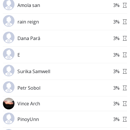
Amola san
3
%
rain reign
3
%
Dana Pară
3
%
E
3
%
Surika Samwell
3
%
Petr Sobol
3
%
Vince Arch
3
%
PinoyUnn
3
%