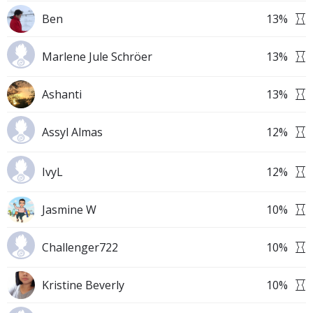
Ben
13
%
Marlene Jule Schröer
13
%
Ashanti
13
%
Assyl Almas
12
%
IvyL
12
%
Jasmine W
10
%
Challenger722
10
%
Kristine Beverly
10
%