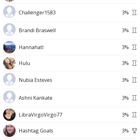
Challenger1583
3
%
Brandi Braswell
3
%
Hannahatl
3
%
Hulu
3
%
Nubia Esteves
3
%
Ashni Kankate
3
%
LibraVirgoVirgo77
3
%
Hashtag Goals
3
%