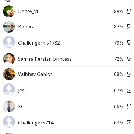
Deney_vi
88
%
Boneca
82
%
Challengerms1782
73
%
Samira Persian princess
72
%
Vaibhav Gahlot
68
%
Jesi
67
%
KC
66
%
Challenger5714
63
%