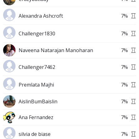
Alexandra Ashcroft
7
%
Challenger1830
7
%
Naveena Natarajan Manoharan
7
%
Challenger7462
7
%
Premlata Majhi
7
%
AislinBumBaislin
7
%
Ana Fernandez
7
%
silvia de biase
7
%