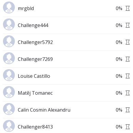
mrgbld
0
%
Challenge444
0
%
Challenger5792
0
%
Challenger7269
0
%
Louise Castillo
0
%
Matěj Tomanec
0
%
Calin Cosmin Alexandru
0
%
Challenger8413
0
%