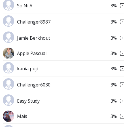
So Ni A
3
%
Challenger8987
3
%
Jamie Berkhout
3
%
Apple Pascual
3
%
kania puji
3
%
Challenger6030
3
%
Easy Study
3
%
Mais
3
%