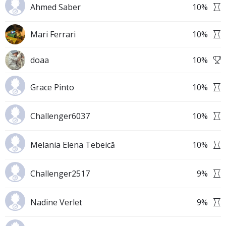
Ahmed Saber
10
%
Mari Ferrari
10
%
doaa
10
%
Grace Pinto
10
%
Challenger6037
10
%
Melania Elena Tebeică
10
%
Challenger2517
9
%
Nadine Verlet
9
%