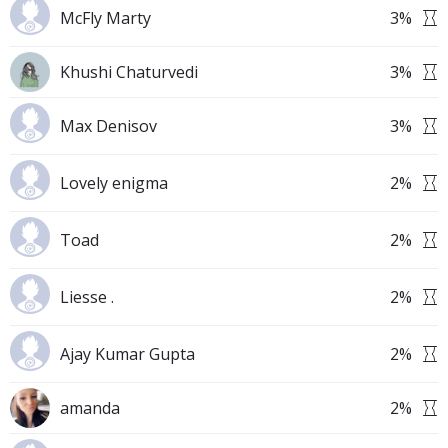
McFly Marty
3
%
Khushi Chaturvedi
3
%
Max Denisov
3
%
Lovely enigma
2
%
Toad
2
%
Liesse .
2
%
Ajay Kumar Gupta
2
%
amanda
2
%