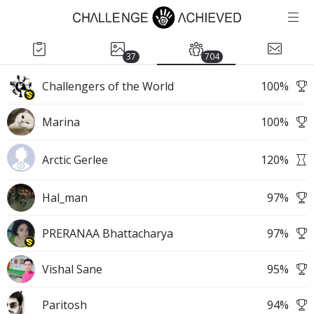
37
704
Challengers of the World
100
%
Marina
100
%
Arctic Gerlee
120
%
Hal_man
97
%
PRERANAA Bhattacharya
97
%
Vishal Sane
95
%
Paritosh
94
%