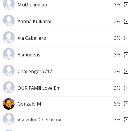
Muthu indian
3
%
Aabha Kulkarni
3
%
Xia Caballero
3
%
Asmodeus
3
%
Challenger6717
3
%
OUR FAM!!! Love Em
3
%
Gonzalo M
3
%
Vsevolod Chernikov
3
%