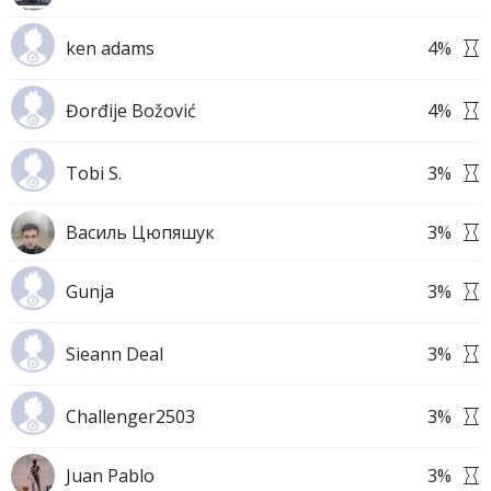
ken adams
4
%
Đorđije Božović
4
%
Tobi S.
3
%
Василь Цюпяшук
3
%
Gunja
3
%
Sieann Deal
3
%
Challenger2503
3
%
Juan Pablo
3
%