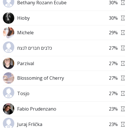
Bethany Rozann Ecube
30
%
Hioby
30
%
Michele
29
%
כלבים חברים לנצח
27
%
Parzival
27
%
Blossoming of Cherry
27
%
Tosjo
27
%
Fabio Prudenzano
23
%
Juraj Frlička
23
%