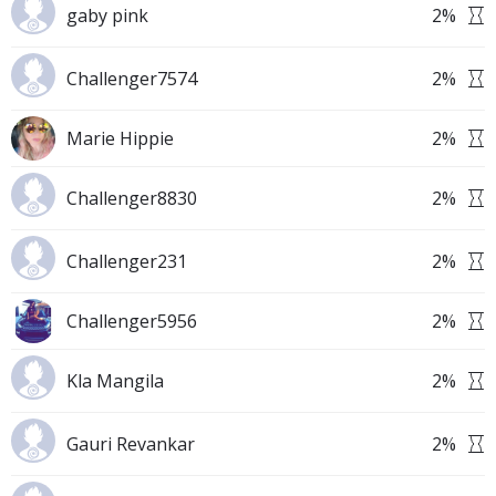
gaby pink
2
%
Challenger7574
2
%
Marie Hippie
2
%
Challenger8830
2
%
Challenger231
2
%
Challenger5956
2
%
Kla Mangila
2
%
Gauri Revankar
2
%