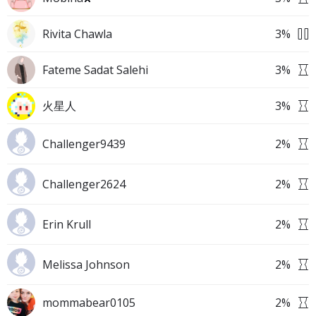
Rivita Chawla
3
%
Fateme Sadat Salehi
3
%
火星人
3
%
Challenger9439
2
%
Challenger2624
2
%
Erin Krull
2
%
Melissa Johnson
2
%
mommabear0105
2
%