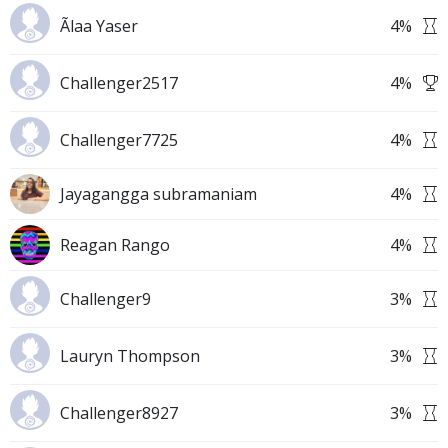
Ãlaa Yaser
4
%
Challenger2517
4
%
Challenger7725
4
%
Jayagangga subramaniam
4
%
Reagan Rango
4
%
Challenger9
3
%
Lauryn Thompson
3
%
Challenger8927
3
%