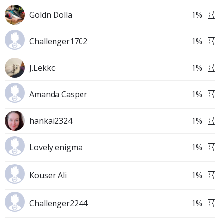
Goldn Dolla
1
%
Challenger1702
1
%
J.Lekko
1
%
Amanda Casper
1
%
hankai2324
1
%
Lovely enigma
1
%
Kouser Ali
1
%
Challenger2244
1
%