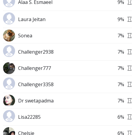
Alaa S. Esmaeel
9
%
Laura Jeitan
9
%
Sonea
7
%
Challenger2938
7
%
Challenger777
7
%
Challenger3358
7
%
Dr swetapadma
7
%
Lisa22285
6
%
Chelsie
6
%