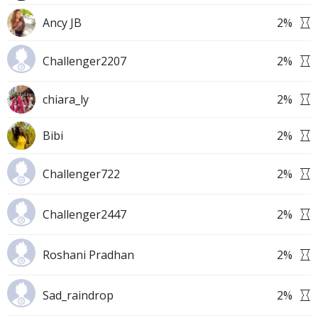
Ancy JB
2
%
Challenger2207
2
%
chiara_ly
2
%
Bibi
2
%
Challenger722
2
%
Challenger2447
2
%
Roshani Pradhan
2
%
Sad_raindrop
2
%