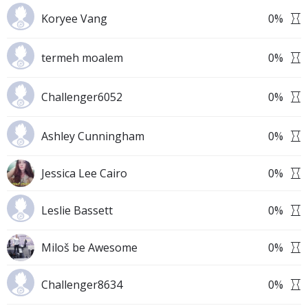
Koryee Vang
0
%
termeh moalem
0
%
Challenger6052
0
%
Ashley Cunningham
0
%
Jessica Lee Cairo
0
%
Leslie Bassett
0
%
Miloš be Awesome
0
%
Challenger8634
0
%