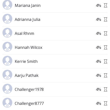
Mariana Janin
4
%
Adrianna Julia
4
%
Asal Rhnm
4
%
Hannah Wilcox
4
%
Kerrie Smith
4
%
Aarju Pathak
4
%
Challenger1978
4
%
Challenger8777
4
%