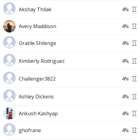
Akshay Thilak
4
%
Avery Maddison
4
%
Oratile Shilenge
4
%
Kimberly Rodriguez
4
%
Challenger3822
4
%
Ashley Dickens
4
%
Ankush Kashyap
4
%
ghofrane
4
%