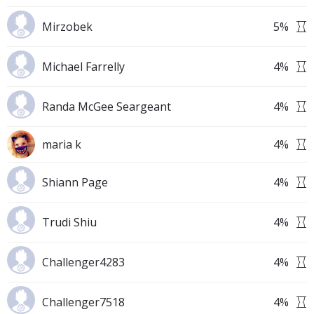
Mirzobek
5
%
Michael Farrelly
4
%
Randa McGee Seargeant
4
%
maria k
4
%
Shiann Page
4
%
Trudi Shiu
4
%
Challenger4283
4
%
Challenger7518
4
%