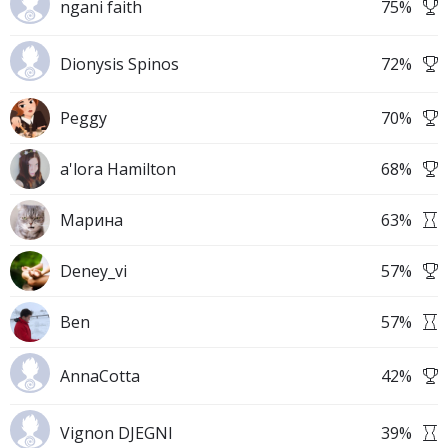
ngani faith
75
%
Dionysis Spinos
72
%
Peggy
70
%
a'lora Hamilton
68
%
Марина
63
%
Deney_vi
57
%
Ben
57
%
AnnaCotta
42
%
Vignon DJEGNI
39
%