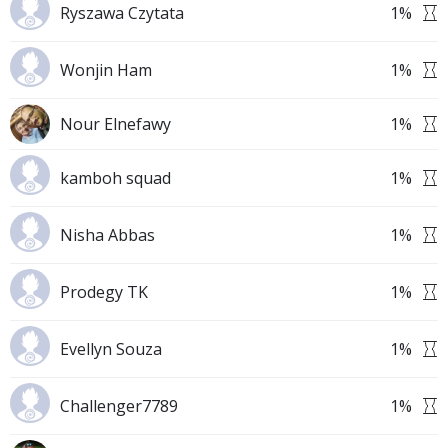
Ryszawa Czytata
1
%
Wonjin Ham
1
%
Nour Elnefawy
1
%
kamboh squad
1
%
Nisha Abbas
1
%
Prodegy TK
1
%
Evellyn Souza
1
%
Challenger7789
1
%