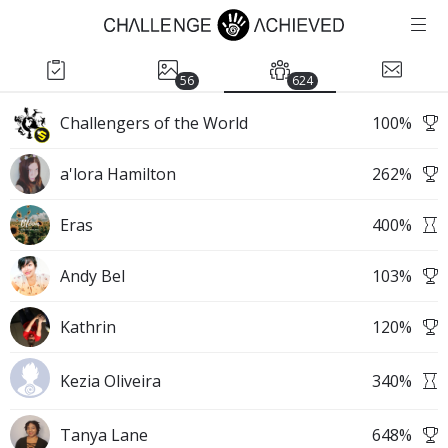
56
624
Challengers of the World
100
%
a'lora Hamilton
262
%
Eras
400
%
Andy Bel
103
%
Kathrin
120
%
Kezia Oliveira
340
%
Tanya Lane
648
%