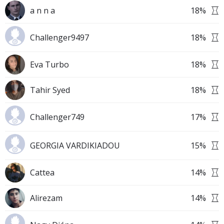
a n n a
18
%
Challenger9497
18
%
Eva Turbo
18
%
Tahir Syed
18
%
Challenger749
17
%
GEORGIA VARDIKIADOU
15
%
Cattea
14
%
Alirezam
14
%