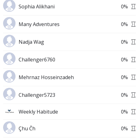
Sophia Alikhani
0
%
Many Adventures
0
%
Nadja Wag
0
%
Challenger6760
0
%
Mehrnaz Hosseinzadeh
0
%
Challenger5723
0
%
Weekly Habitude
0
%
Çhu Čh
0
%