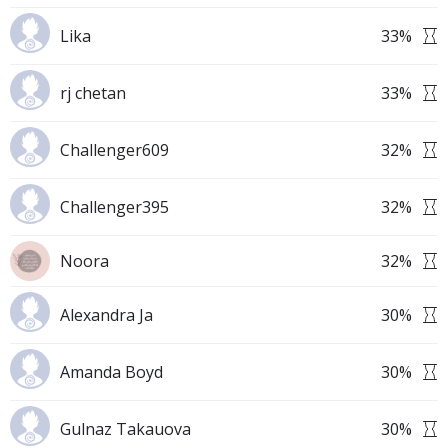
Lika
33
%
rj chetan
33
%
Challenger609
32
%
Challenger395
32
%
Noora
32
%
Alexandra Ja
30
%
Amanda Boyd
30
%
Gulnaz Takauova
30
%