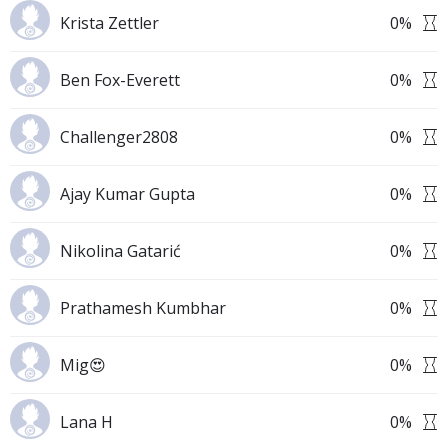
Krista Zettler
0
%
Ben Fox-Everett
0
%
Challenger2808
0
%
Ajay Kumar Gupta
0
%
Nikolina Gatarić
0
%
Prathamesh Kumbhar
0
%
Mig😍
0
%
Lana H
0
%