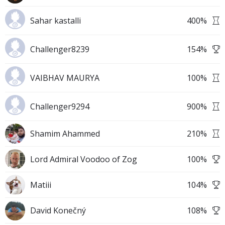
Sahar kastalli
400
%
Challenger8239
154
%
VAIBHAV MAURYA
100
%
Challenger9294
900
%
Shamim Ahammed
210
%
Lord Admiral Voodoo of Zog
100
%
Matiii
104
%
David Konečný
108
%