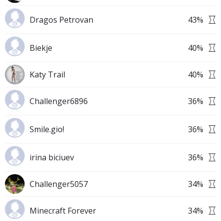
Dragos Petrovan
43
%
Biekje
40
%
Katy Trail
40
%
Challenger6896
36
%
Smile.gio!
36
%
irina biciuev
36
%
Challenger5057
34
%
Minecraft Forever
34
%