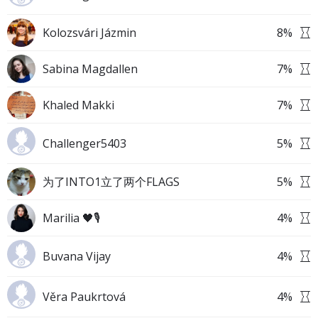
Kolozsvári Jázmin
8
%
Sabina Magdallen
7
%
Khaled Makki
7
%
Challenger5403
5
%
为了INTO1立了两个FLAGS
5
%
Marilia 🖤🎙️
4
%
Buvana Vijay
4
%
Věra Paukrtová
4
%