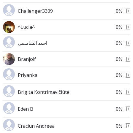
Challenger3309
0
%
^Lucia^
0
%
احمد الشامسي
0
%
Branjolf
0
%
Priyanka
0
%
Brigita Kontrimavičiūtė
0
%
Eden B
0
%
Craciun Andreea
0
%