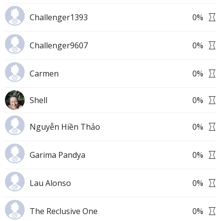
Challenger1393
0
%
Challenger9607
0
%
Carmen
0
%
Shell
0
%
Nguyễn Hiền Thảo
0
%
Garima Pandya
0
%
Lau Alonso
0
%
The Reclusive One
0
%