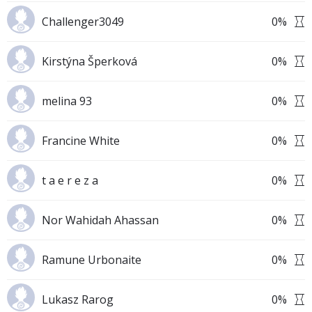
Challenger3049
0
%
Kirstýna Šperková
0
%
melina 93
0
%
Francine White
0
%
t a e r e z a
0
%
Nor Wahidah Ahassan
0
%
Ramune Urbonaite
0
%
Lukasz Rarog
0
%