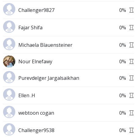
Challenger9827
0
%
Fajar Shifa
0
%
Michaela Blauensteiner
0
%
Nour Elnefawy
0
%
Purevdelger Jargalsaikhan
0
%
Ellen .H
0
%
webtoon cogan
0
%
Challenger9538
0
%