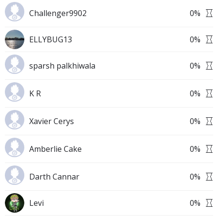
Challenger9902
0
%
ELLYBUG13
0
%
sparsh palkhiwala
0
%
K R
0
%
Xavier Cerys
0
%
Amberlie Cake
0
%
Darth Cannar
0
%
Levi
0
%