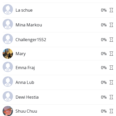
La schue
0
%
Mina Markou
0
%
Challenger1552
0
%
Mary
0
%
Emna Fraj
0
%
Anna Lub
0
%
Dewi Hestia
0
%
Shuu Chuu
0
%