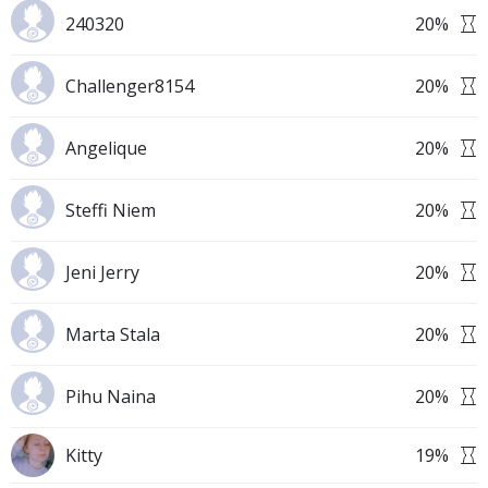
240320
20
%
Challenger8154
20
%
Angelique
20
%
Steffi Niem
20
%
Jeni Jerry
20
%
Marta Stala
20
%
Pihu Naina
20
%
Kitty
19
%