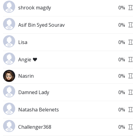
shrook magdy
0
%
Asif Bin Syed Sourav
0
%
Lisa
0
%
Angie ❤
0
%
Nasrin
0
%
Damned Lady
0
%
Natasha Belenets
0
%
Challenger368
0
%