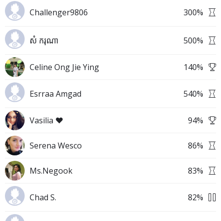
Challenger9806
300
%
សំ ករុណា
500
%
Celine Ong Jie Ying
140
%
Esrraa Amgad
540
%
Vasilia ❤️
94
%
Serena Wesco
86
%
Ms.Negook
83
%
Chad S.
82
%