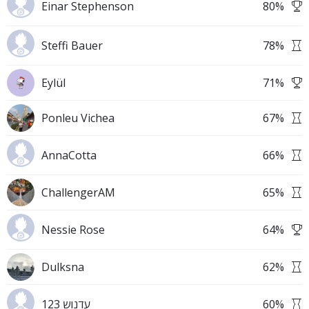
Einar Stephenson
80
%
Steffi Bauer
78
%
Eylül
71
%
Ponleu Vichea
67
%
AnnaCotta
66
%
ChallengerAM
65
%
Nessie Rose
64
%
Dulksna
62
%
עדנוש 123
60
%