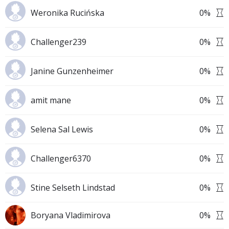
Weronika Rucińska
0
%
Challenger239
0
%
Janine Gunzenheimer
0
%
amit mane
0
%
Selena Sal Lewis
0
%
Challenger6370
0
%
Stine Selseth Lindstad
0
%
Boryana Vladimirova
0
%