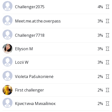
Challenger2075
4
%
Meet.me.at.the.overpass
3
%
Challenger7718
3
%
Ellyson M
3
%
Lozii W
3
%
Violeta Pašukonienė
2
%
First challenger
2
%
Кристина Михайлюк
2
%