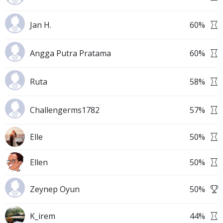
Jan H.
60
%
Angga Putra Pratama
60
%
Ruta
58
%
Challengerms1782
57
%
Elle
50
%
Ellen
50
%
Zeynep Oyun
50
%
K_irem
44
%