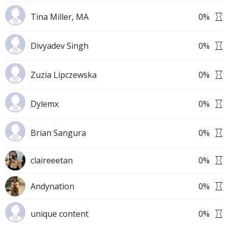
Tina Miller, MA
0
%
Divyadev Singh
0
%
Zuzia Lipczewska
0
%
Dylemx
0
%
Brian Sangura
0
%
claireeetan
0
%
Andynation
0
%
unique content
0
%