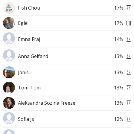
Fish Chou
17
%
Eglė
17
%
Emna Fraj
14
%
Anna Gelfand
13
%
Janis
13
%
Tom-Tom
13
%
Aleksandra Sozina Freeze
13
%
Sofia Js
12
%