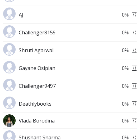
AJ
0
%
Challenger8159
0
%
Shruti Agarwal
0
%
Gayane Osipian
0
%
Challenger9497
0
%
Deathlybooks
0
%
Vlada Borodina
0
%
Shushant Sharma
0
%