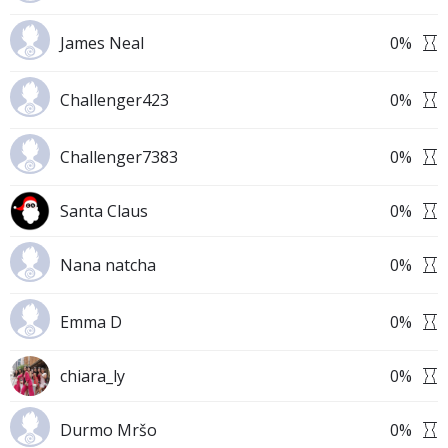
James Neal
0
%
Challenger423
0
%
Challenger7383
0
%
Santa Claus
0
%
Nana natcha
0
%
Emma D
0
%
chiara_ly
0
%
Durmo Mršo
0
%