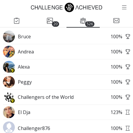
20
526
Bruce
100
%
Andrea
100
%
Alexa
100
%
Peggy
100
%
Challengers of the World
100
%
El Dja
123
%
Challenger876
100
%