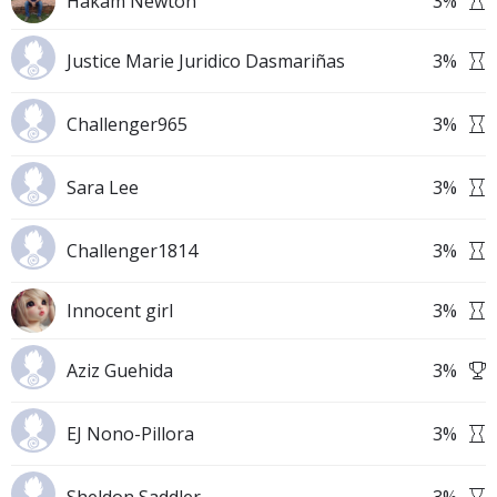
Hakam Newton
3
%
Justice Marie Juridico Dasmariñas
3
%
Challenger965
3
%
Sara Lee
3
%
Challenger1814
3
%
Innocent girl
3
%
Aziz Guehida
3
%
EJ Nono-Pillora
3
%