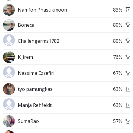
Namfon Phasukmoon
83
%
Boneca
80
%
Challengerms1782
80
%
K_irem
76
%
Nassima Ezzefiri
67
%
tyo pamungkas
63
%
Manja Rehfeldt
63
%
SumaRao
57
%