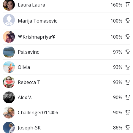
Laura Laura
160
%
Marija Tomasevic
100
%
💗Krishnapriya🦚
100
%
Psi.sevinc
97
%
Olivia
93
%
Rebecca T
93
%
Alex V.
90
%
Challenger011406
90
%
Joseph-SK
86
%