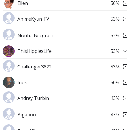
Ellen
56
%
AnimeKyun TV
53
%
Nouha Bezgrari
53
%
ThisHippiesLife
53
%
Challenger3822
53
%
Ines
50
%
Andrey Turbin
43
%
Bigaboo
43
%