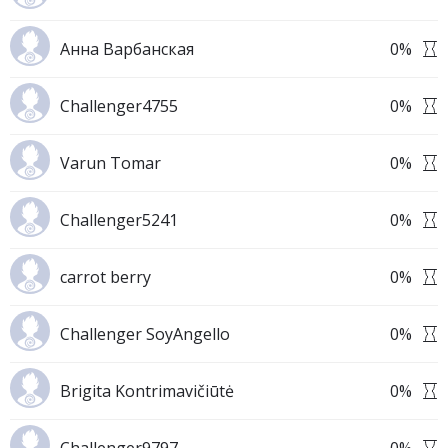
Анна Варбанская
0
%
Challenger4755
0
%
Varun Tomar
0
%
Challenger5241
0
%
carrot berry
0
%
Challenger SoyAngello
0
%
Brigita Kontrimavičiūtė
0
%