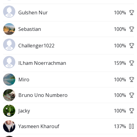
Gulshen Nur
100
%
Sebastian
100
%
Challenger1022
100
%
ILham Noerrachman
159
%
Miro
100
%
Bruno Uno Numbero
100
%
Jacky
100
%
Yasmeen Kharouf
137
%