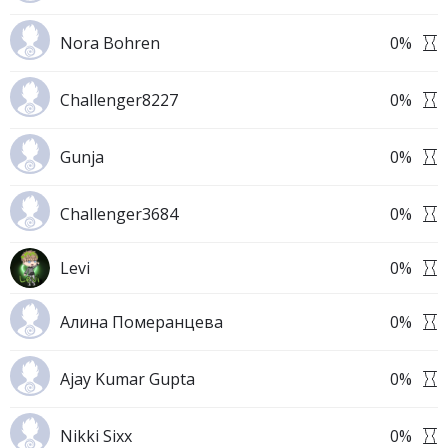
Nora Bohren
0
%
Challenger8227
0
%
Gunja
0
%
Challenger3684
0
%
Levi
0
%
Алина Померанцева
0
%
Ajay Kumar Gupta
0
%
Nikki Sixx
0
%