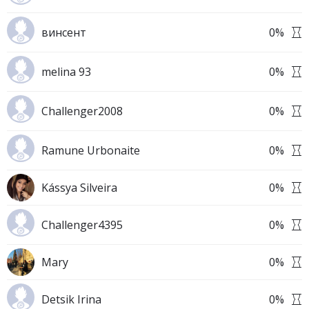
винсент
0
%
melina 93
0
%
Challenger2008
0
%
Ramune Urbonaite
0
%
Kássya Silveira
0
%
Challenger4395
0
%
Mary
0
%
Detsik Irina
0
%