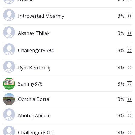
Introverted Moarmy
3
%
Akshay Thilak
3
%
Challenger9694
3
%
Rym Ben Fredj
3
%
Sammy876
3
%
Cynthia Botta
3
%
Minhaj Abedin
3
%
Challenger8012
3
%