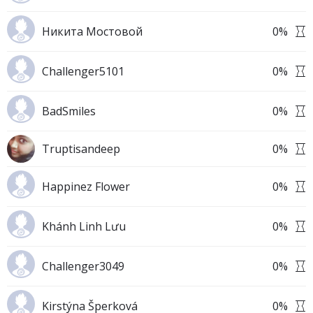
Никита Мостовой
0
%
Challenger5101
0
%
BadSmiles
0
%
Truptisandeep
0
%
Happinez Flower
0
%
Khánh Linh Lưu
0
%
Challenger3049
0
%
Kirstýna Šperková
0
%