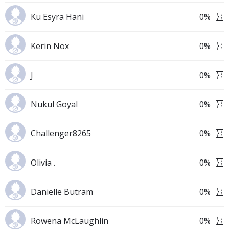
Ku Esyra Hani
0
%
Kerin Nox
0
%
J
0
%
Nukul Goyal
0
%
Challenger8265
0
%
Olivia .
0
%
Danielle Butram
0
%
Rowena McLaughlin
0
%