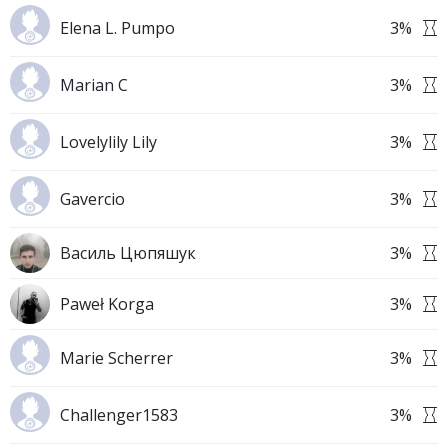
Elena L. Pumpo
3
%
Marian C
3
%
Lovelylily Lily
3
%
Gavercio
3
%
Василь Цюпяшук
3
%
Paweł Korga
3
%
Marie Scherrer
3
%
Challenger1583
3
%