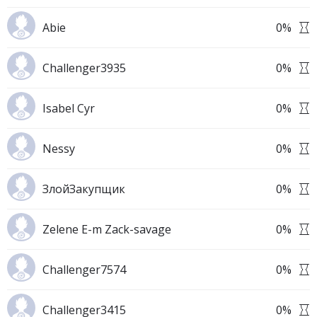
Abie
0
%
Challenger3935
0
%
Isabel Cyr
0
%
Nessy
0
%
ЗлойЗакупщик
0
%
Zelene E-m Zack-savage
0
%
Challenger7574
0
%
Challenger3415
0
%