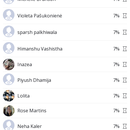
Violeta Pašukonienė
7
%
sparsh palkhiwala
7
%
Himanshu Vashistha
7
%
Inazea
7
%
Piyush Dhamija
7
%
Lolita
7
%
Rose Martins
7
%
Neha Kaler
7
%