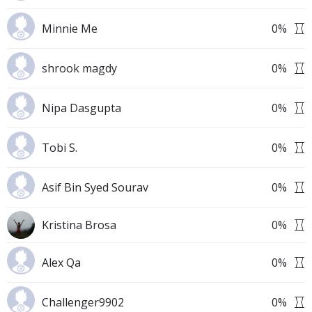
Minnie Me
0
%
shrook magdy
0
%
Nipa Dasgupta
0
%
Tobi S.
0
%
Asif Bin Syed Sourav
0
%
Kristina Brosa
0
%
Alex Qa
0
%
Challenger9902
0
%