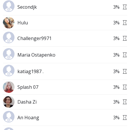
Secondjk
3
%
Hulu
3
%
Challenger9971
3
%
Maria Ostapenko
3
%
katiag1987 .
3
%
Splash 07
3
%
Dasha Zi
3
%
An Hoang
3
%