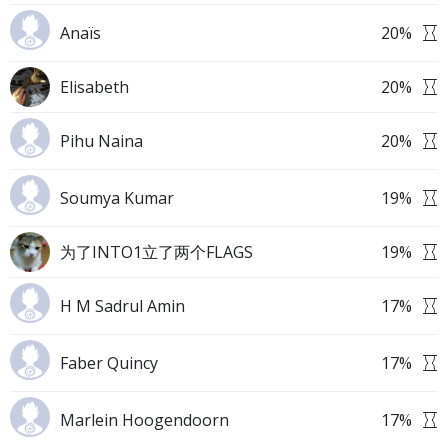
Anaïs
20
%
Elisabeth
20
%
Pihu Naina
20
%
Soumya Kumar
19
%
为了INTO1立了两个FLAGS
19
%
H M Sadrul Amin
17
%
Faber Quincy
17
%
Marlein Hoogendoorn
17
%