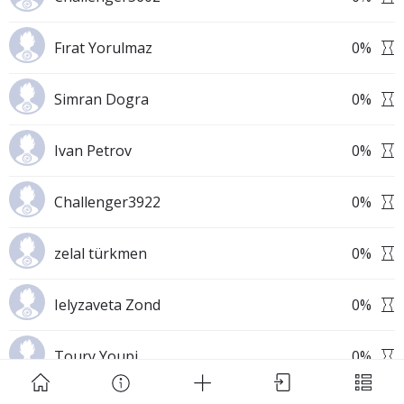
Fırat Yorulmaz
0
%
Simran Dogra
0
%
Download Challenge Achieved App?
Ivan Petrov
0
%
Challenger3922
0
%
zelal türkmen
0
%
Challenge Achieved is self-improvement social
network. Start creating challenges, set goals and
Ielyzaveta Zond
0
%
make new habits!
Toury Youpi
0
%
Skip
Download App