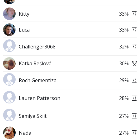
Kitty
33
%
Luca
33
%
Challenger3068
32
%
Katka Rešlová
30
%
Roch Gementiza
29
%
Lauren Patterson
28
%
Semiya Skiit
27
%
Nada
27
%