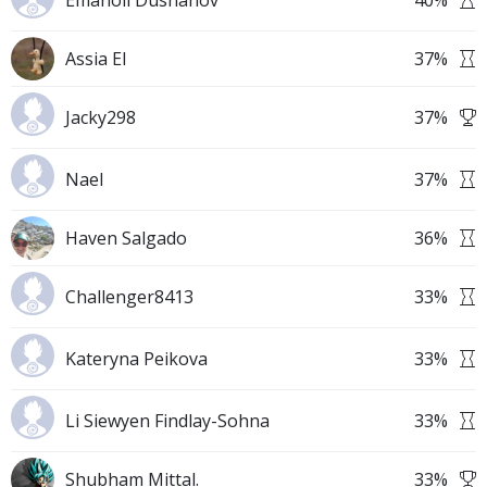
Emanoil Dushanov
40
%
Assia El
37
%
Jacky298
37
%
Nael
37
%
Haven Salgado
36
%
Challenger8413
33
%
Kateryna Peikova
33
%
Li Siewyen Findlay-Sohna
33
%
Shubham Mittal.
33
%