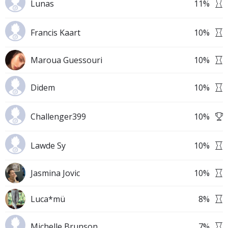
Lunas
11
%
Francis Kaart
10
%
Maroua Guessouri
10
%
Didem
10
%
Challenger399
10
%
Lawde Sy
10
%
Jasmina Jovic
10
%
Luca*mü
8
%
Michelle Brunson
7
%