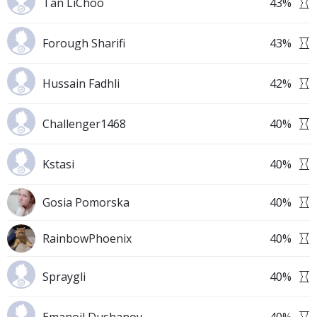
Tan LiChoo
43
%
Forough Sharifi
43
%
Hussain Fadhli
42
%
Challenger1468
40
%
Kstasi
40
%
Gosia Pomorska
40
%
RainbowPhoenix
40
%
Spraygli
40
%