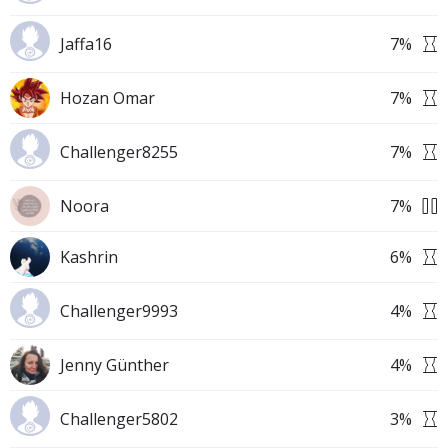
Jaffa16
7
%
Hozan Omar
7
%
Challenger8255
7
%
Noora
7
%
Kashrin
6
%
Challenger9993
4
%
Jenny Günther
4
%
Challenger5802
3
%