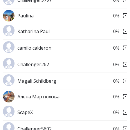
Challenger9797
0
%
Paulina
0
%
Katharina Paul
0
%
camilo calderon
0
%
Challenger262
0
%
Magali Schildberg
0
%
Алена Мартюхова
0
%
ScapeX
0
%
Challenger5602
0
%