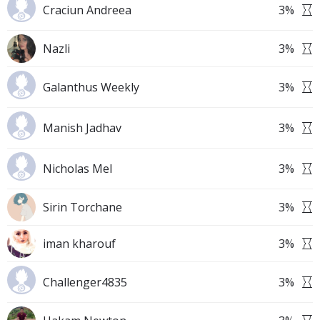
Craciun Andreea
3
%
Nazli
3
%
Galanthus Weekly
3
%
Manish Jadhav
3
%
Nicholas Mel
3
%
Sirin Torchane
3
%
iman kharouf
3
%
Challenger4835
3
%