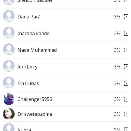
Sheldon Saddler
3
%
Dana Pară
3
%
Jharana kandel
3
%
Nada Muhammad
3
%
Jeni Jerry
3
%
Ela Cubas
3
%
Challenger5956
3
%
Dr swetapadma
3
%
Kübra
3
%