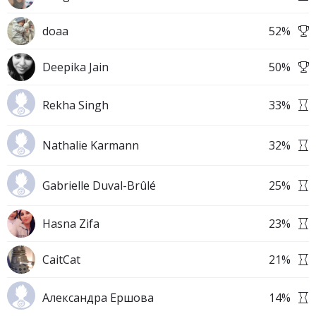
doaa
52
%
Deepika Jain
50
%
Rekha Singh
33
%
Nathalie Karmann
32
%
Gabrielle Duval-Brûlé
25
%
Hasna Zifa
23
%
CaitCat
21
%
Александра Ершова
14
%