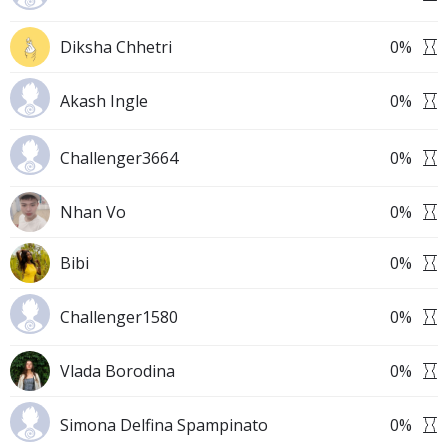
Diksha Chhetri
0
%
Akash Ingle
0
%
Challenger3664
0
%
Nhan Vo
0
%
Bibi
0
%
Challenger1580
0
%
Vlada Borodina
0
%
Simona Delfina Spampinato
0
%