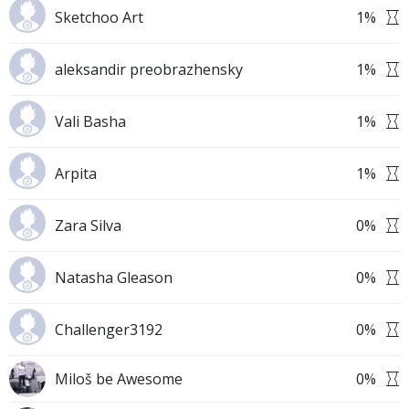
Sketchoo Art
1
%
aleksandir preobrazhensky
1
%
Vali Basha
1
%
Arpita
1
%
Zara Silva
0
%
Natasha Gleason
0
%
Challenger3192
0
%
Miloš be Awesome
0
%