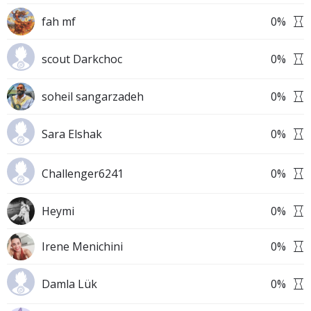
fah mf
0
%
scout Darkchoc
0
%
soheil sangarzadeh
0
%
Sara Elshak
0
%
Challenger6241
0
%
Heymi
0
%
Irene Menichini
0
%
Damla Lük
0
%