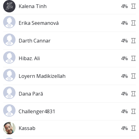
Kalena Tinh
4
%
Erika Seemanová
4
%
Darth Cannar
4
%
Hibaz. Ali
4
%
Loyern Madikizellah
4
%
Dana Pară
4
%
Challenger4831
4
%
Kassab
4
%