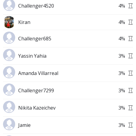
Challenger4520
4
%
Kiran
4
%
Challenger685
4
%
Yassin Yahia
3
%
Amanda Villarreal
3
%
Challenger7299
3
%
Nikita Kazeichev
3
%
Jamie
3
%