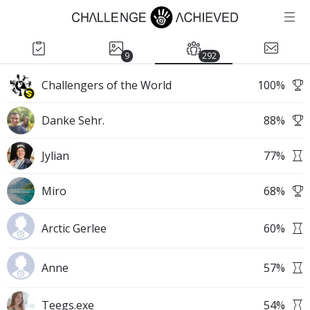
9
292
Challengers of the World
100
%
Danke Sehr.
88
%
Jylian
77
%
Miro
68
%
Arctic Gerlee
60
%
Anne
57
%
Teegs.exe
54
%