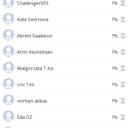
Challenger593
1
%
Kate Smirnova
1
%
Akrem Saadaoui
1
%
Artin Keshishian
1
%
Malgorzata T-ka
1
%
Uni Tini
1
%
norhan abbas
1
%
Eda ÖZ
1
%