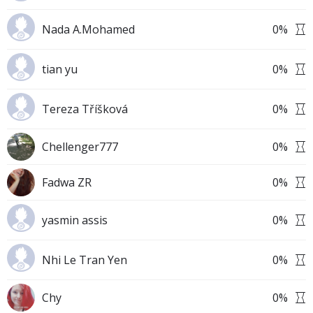
Nada A.Mohamed
0
%
tian yu
0
%
Tereza Tříšková
0
%
Chellenger777
0
%
Fadwa ZR
0
%
yasmin assis
0
%
Nhi Le Tran Yen
0
%
Chy
0
%