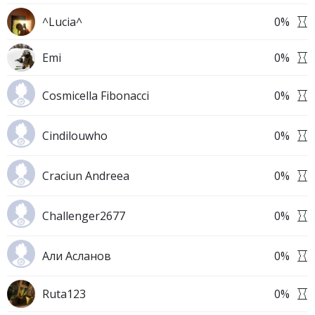
^Lucia^
0
%
Emi
0
%
Cosmicella Fibonacci
0
%
Cindilouwho
0
%
Craciun Andreea
0
%
Challenger2677
0
%
Али Асланов
0
%
Ruta123
0
%