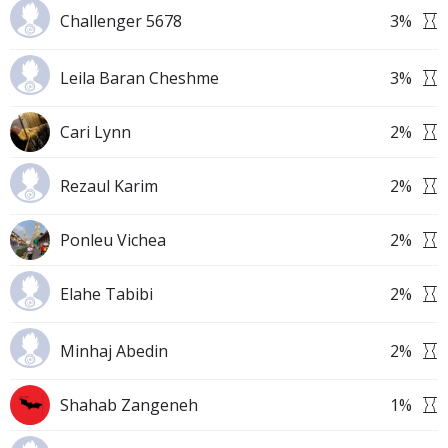
Challenger 5678
3
%
Leila Baran Cheshme
3
%
Cari Lynn
2
%
Rezaul Karim
2
%
Ponleu Vichea
2
%
Elahe Tabibi
2
%
Minhaj Abedin
2
%
Shahab Zangeneh
1
%