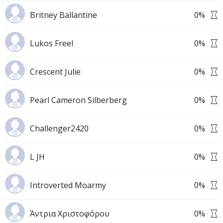
Britney Ballantine
0
%
Lukos Freel
0
%
Crescent Julie
0
%
Pearl Cameron Silberberg
0
%
Challenger2420
0
%
L JH
0
%
Introverted Moarmy
0
%
Άντρια Χριστοφόρου
0
%