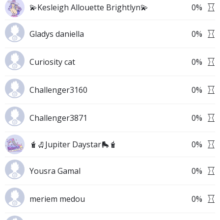
💫Kesleigh Allouette Brightlyn💫
0
%
Gladys daniella
0
%
Curiosity cat
0
%
Challenger3160
0
%
Challenger3871
0
%
🧋🛼Jupiter Daystar🛼🧋
0
%
Yousra Gamal
0
%
meriem medou
0
%