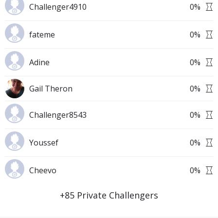
Challenger4910
0
%
fateme
0
%
Adine
0
%
Gail Theron
0
%
Challenger8543
0
%
Youssef
0
%
Cheevo
0
%
Download Challenge Achieved App?
+
85
Private Challengers