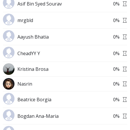
Asif Bin Syed Sourav
0
%
mrgbld
0
%
Aayush Bhatia
0
%
CheadYY Y
0
%
Kristina Brosa
0
%
Nasrin
0
%
Beatrice Borgia
0
%
Bogdan Ana-Maria
0
%