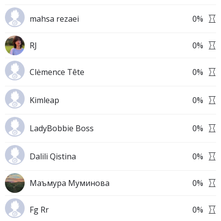
mahsa rezaei
0
%
RJ
0
%
Clėmence Tête
0
%
Kimleap
0
%
LadyBobbie Boss
0
%
Dalili Qistina
0
%
Маъмура Муминова
0
%
Fg Rr
0
%