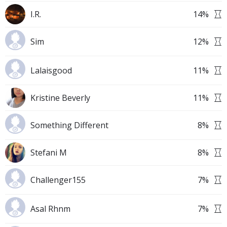
I.R.
14
%
Sim
12
%
Lalaisgood
11
%
Kristine Beverly
11
%
Something Different
8
%
Stefani M
8
%
Challenger155
7
%
Asal Rhnm
7
%