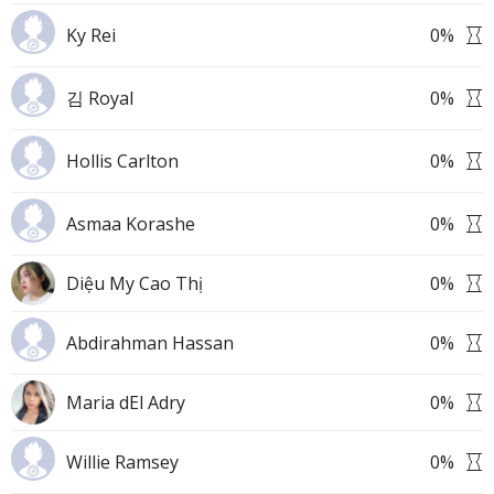
Ky Rei
0
%
김 Royal
0
%
Hollis Carlton
0
%
Asmaa Korashe
0
%
Diệu My Cao Thị
0
%
Abdirahman Hassan
0
%
Maria dEl Adry
0
%
Willie Ramsey
0
%