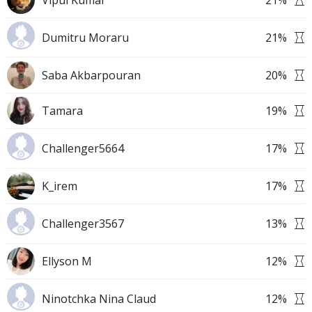
Vipul Kumar
21
%
Dumitru Moraru
21
%
Saba Akbarpouran
20
%
Tamara
19
%
Challenger5664
17
%
K_irem
17
%
Challenger3567
13
%
Ellyson M
12
%
Ninotchka Nina Claud
12
%