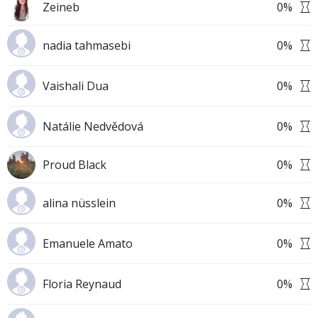
Zeineb
0
%
nadia tahmasebi
0
%
Vaishali Dua
0
%
Natálie Nedvědová
0
%
Proud Black
0
%
alina nüsslein
0
%
Emanuele Amato
0
%
Floria Reynaud
0
%