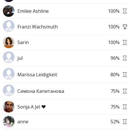
Emilee Ashline
100
%
Franzi Wachsmuth
100
%
Sarin
100
%
jul
96
%
Marissa Leidigkeit
80
%
Симона Капитанова
75
%
Sonja A Jel ❤️
75
%
anne
52
%