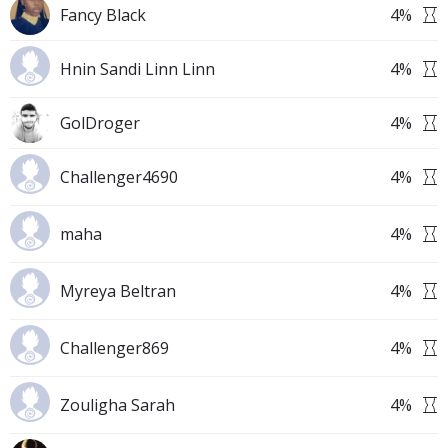
Fancy Black
4
%
Hnin Sandi Linn Linn
4
%
GolDroger
4
%
Challenger4690
4
%
maha
4
%
Myreya Beltran
4
%
Challenger869
4
%
Zouligha Sarah
4
%