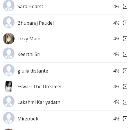
Sara Hearst
4
%
Bhuparaj Paudel
4
%
Lizzy Main
4
%
Keerthi Sri
4
%
giulia distante
4
%
Eswari The Dreamer
4
%
Lakshmi Kariyadath
4
%
Mirzobek
4
%