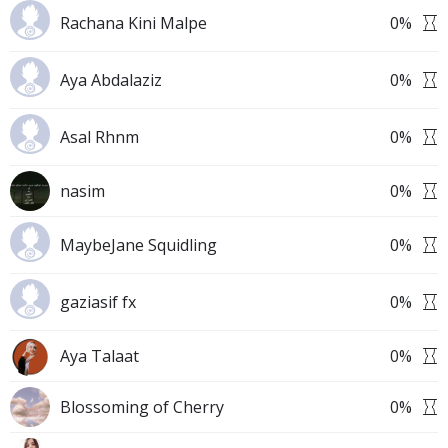
Rachana Kini Malpe
0
%
Aya Abdalaziz
0
%
Asal Rhnm
0
%
nasim
0
%
MaybeJane Squidling
0
%
gaziasif fx
0
%
Aya Talaat
0
%
Blossoming of Cherry
0
%