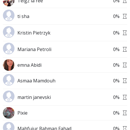
Teigz la'ree
0
%
ti sha
0
%
Kristin Pietrzyk
0
%
Mariana Petroli
0
%
emna Abidi
0
%
Asmaa Mamdouh
0
%
martin janevski
0
%
Pixie
0
%
Mahfujur Rahman Fahad
0
%