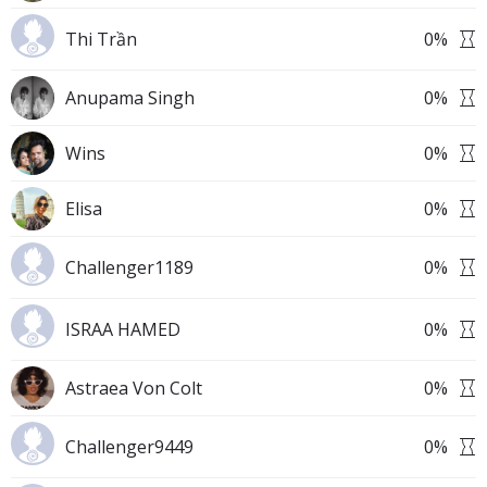
Thi Trần
0
%
Anupama Singh
0
%
Wins
0
%
Elisa
0
%
Challenger1189
0
%
ISRAA HAMED
0
%
Astraea Von Colt
0
%
Challenger9449
0
%