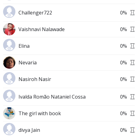
Challenger722
0
%
Vaishnavi Nalawade
0
%
Elina
0
%
Nevaria
0
%
Nasiroh Nasir
0
%
Ivalda Romão Nataniel Cossa
0
%
The girl with book
0
%
divya Jain
0
%