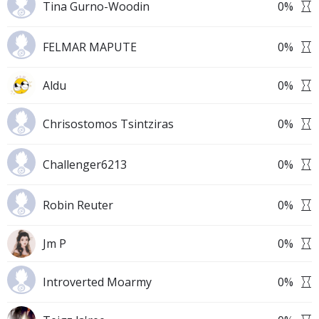
Tina Gurno-Woodin
0
%
FELMAR MAPUTE
0
%
Aldu
0
%
Chrisostomos Tsintziras
0
%
Challenger6213
0
%
Robin Reuter
0
%
Jm P
0
%
Introverted Moarmy
0
%