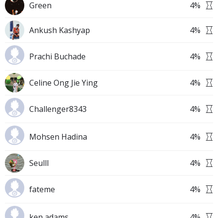
Green
4
%
Ankush Kashyap
4
%
Prachi Buchade
4
%
Celine Ong Jie Ying
4
%
Challenger8343
4
%
Mohsen Hadina
4
%
Seulll
4
%
fateme
4
%
ken adams
4
%