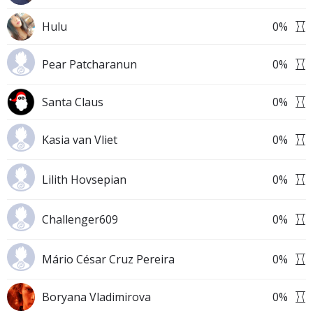
Hulu
0
%
Pear Patcharanun
0
%
Santa Claus
0
%
Kasia van Vliet
0
%
Lilith Hovsepian
0
%
Challenger609
0
%
Mário César Cruz Pereira
0
%
Boryana Vladimirova
0
%