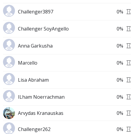
Challenger3897
0
%
Challenger SoyAngello
0
%
Anna Garkusha
0
%
Marcello
0
%
Lisa Abraham
0
%
ILham Noerrachman
0
%
Arvydas Kranauskas
0
%
Challenger262
0
%