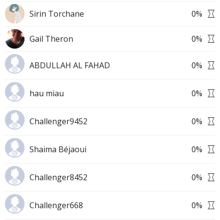
Sirin Torchane
0
%
Gail Theron
0
%
ABDULLAH AL FAHAD
0
%
hau miau
0
%
Challenger9452
0
%
Shaima Béjaoui
0
%
Challenger8452
0
%
Challenger668
0
%