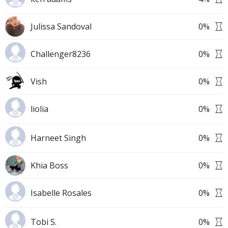
Julissa Sandoval
0
%
Challenger8236
0
%
Vish
0
%
liolia
0
%
Harneet Singh
0
%
Khia Boss
0
%
Isabelle Rosales
0
%
Tobi S.
0
%