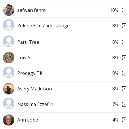
safwan fahmi
10
%
Zelene E-m Zack-savage
8
%
Parti Tree
8
%
Luis A
8
%
Prodegy TK
8
%
Avery Maddison
8
%
Nassima Ezzefiri
7
%
Ann Lobo
4
%