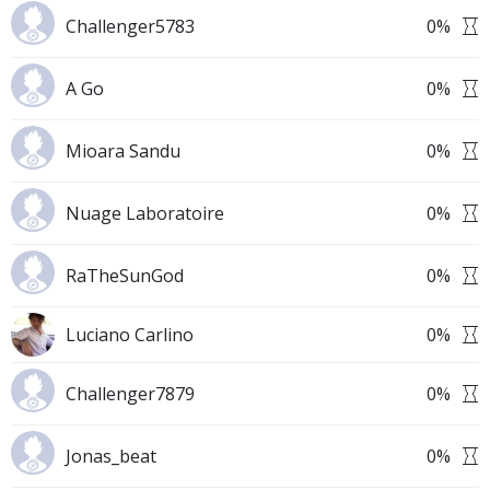
Challenger5783
0
%
A Go
0
%
Mioara Sandu
0
%
Nuage Laboratoire
0
%
RaTheSunGod
0
%
Luciano Carlino
0
%
Challenger7879
0
%
Jonas_beat
0
%