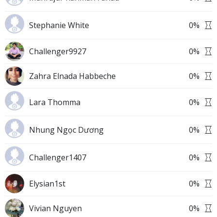
Stephanie White
0
%
Challenger9927
0
%
Zahra Elnada Habbeche
0
%
Lara Thomma
0
%
Nhung Ngọc Dương
0
%
Challenger1407
0
%
Elysian1st
0
%
Vivian Nguyen
0
%