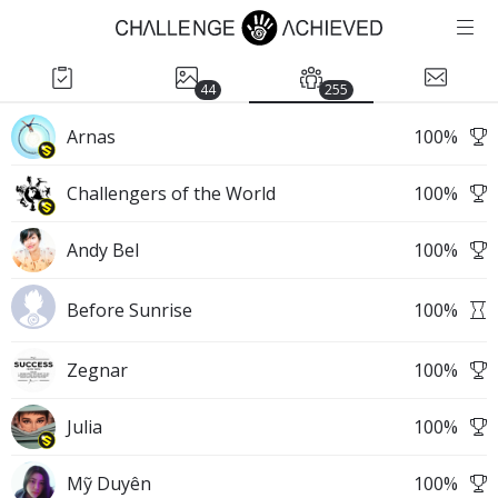
44
255
Arnas
100
%
Challengers of the World
100
%
Andy Bel
100
%
Before Sunrise
100
%
Zegnar
100
%
Julia
100
%
Mỹ Duyên
100
%