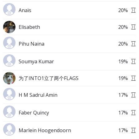
Anaïs
20
%
Elisabeth
20
%
Pihu Naina
20
%
Soumya Kumar
19
%
为了INTO1立了两个FLAGS
19
%
H M Sadrul Amin
17
%
Faber Quincy
17
%
Marlein Hoogendoorn
17
%