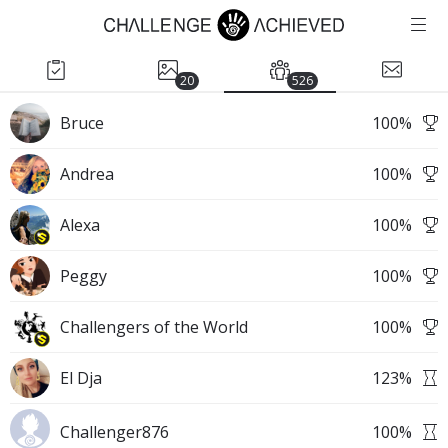
20
526
Bruce
100
%
Andrea
100
%
Alexa
100
%
Peggy
100
%
Challengers of the World
100
%
El Dja
123
%
Challenger876
100
%