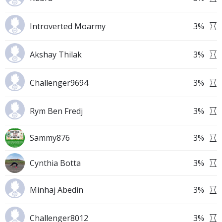
Introverted Moarmy
3
%
Akshay Thilak
3
%
Challenger9694
3
%
Rym Ben Fredj
3
%
Sammy876
3
%
Cynthia Botta
3
%
Minhaj Abedin
3
%
Challenger8012
3
%