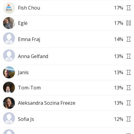
Fish Chou
17
%
Eglė
17
%
Emna Fraj
14
%
Anna Gelfand
13
%
Janis
13
%
Tom-Tom
13
%
Aleksandra Sozina Freeze
13
%
Sofia Js
12
%