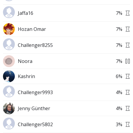
Jaffa16
7
%
Hozan Omar
7
%
Challenger8255
7
%
Noora
7
%
Kashrin
6
%
Challenger9993
4
%
Jenny Günther
4
%
Challenger5802
3
%