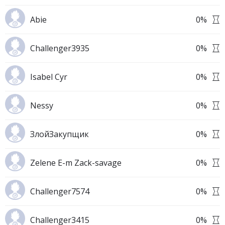
Abie
0
%
Challenger3935
0
%
Isabel Cyr
0
%
Nessy
0
%
ЗлойЗакупщик
0
%
Zelene E-m Zack-savage
0
%
Challenger7574
0
%
Challenger3415
0
%