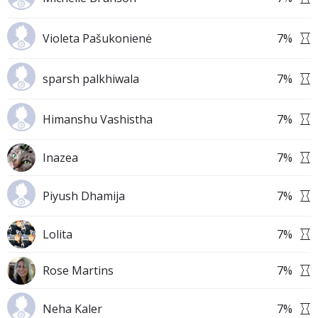
Violeta Pašukonienė
7
%
sparsh palkhiwala
7
%
Himanshu Vashistha
7
%
Inazea
7
%
Piyush Dhamija
7
%
Lolita
7
%
Rose Martins
7
%
Neha Kaler
7
%