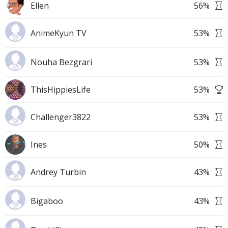
Ellen
56
%
AnimeKyun TV
53
%
Nouha Bezgrari
53
%
ThisHippiesLife
53
%
Challenger3822
53
%
Ines
50
%
Andrey Turbin
43
%
Bigaboo
43
%