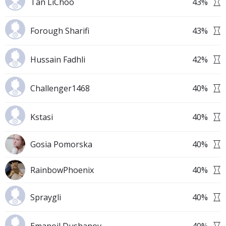
Tan LiChoo
43
%
Forough Sharifi
43
%
Hussain Fadhli
42
%
Challenger1468
40
%
Kstasi
40
%
Gosia Pomorska
40
%
RainbowPhoenix
40
%
Spraygli
40
%