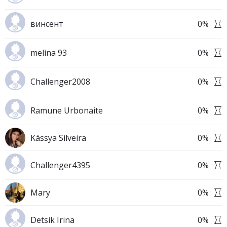
винсент
0
%
melina 93
0
%
Challenger2008
0
%
Ramune Urbonaite
0
%
Kássya Silveira
0
%
Challenger4395
0
%
Mary
0
%
Detsik Irina
0
%