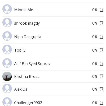
Minnie Me
0
%
shrook magdy
0
%
Nipa Dasgupta
0
%
Tobi S.
0
%
Asif Bin Syed Sourav
0
%
Kristina Brosa
0
%
Alex Qa
0
%
Challenger9902
0
%