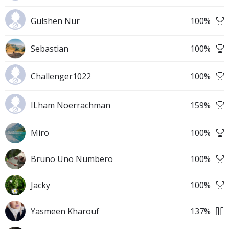
Gulshen Nur
100
%
Sebastian
100
%
Challenger1022
100
%
ILham Noerrachman
159
%
Miro
100
%
Bruno Uno Numbero
100
%
Jacky
100
%
Yasmeen Kharouf
137
%