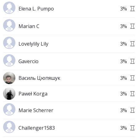
Elena L. Pumpo
3
%
Marian C
3
%
Lovelylily Lily
3
%
Gavercio
3
%
Василь Цюпяшук
3
%
Paweł Korga
3
%
Marie Scherrer
3
%
Challenger1583
3
%