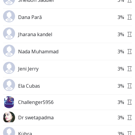
Sheldon Saddler
3
%
Dana Pară
3
%
Jharana kandel
3
%
Nada Muhammad
3
%
Jeni Jerry
3
%
Ela Cubas
3
%
Challenger5956
3
%
Dr swetapadma
3
%
Kübra
3
%