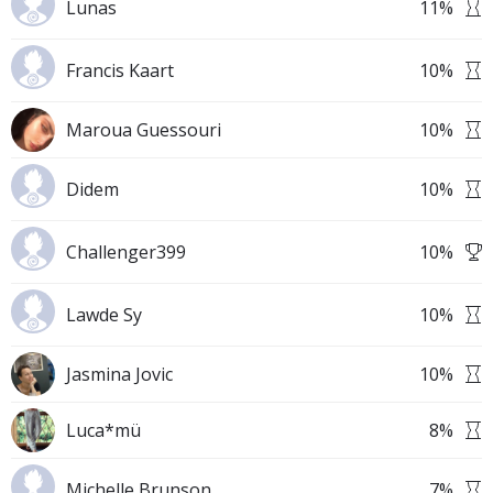
Lunas
11
%
Francis Kaart
10
%
Maroua Guessouri
10
%
Didem
10
%
Challenger399
10
%
Lawde Sy
10
%
Jasmina Jovic
10
%
Luca*mü
8
%
Michelle Brunson
7
%