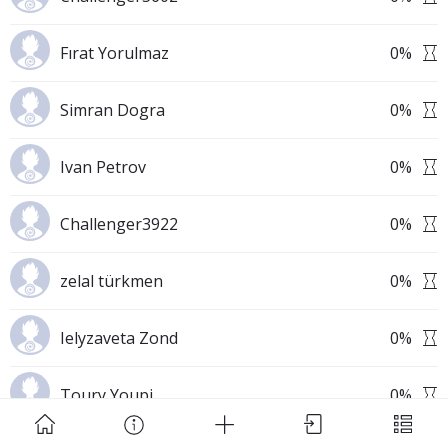
Fırat Yorulmaz
0
%
Simran Dogra
0
%
Download Challenge Achieved App?
Ivan Petrov
0
%
Challenger3922
0
%
zelal türkmen
0
%
Challenge Achieved is self-improvement social
network. Start creating challenges, set goals and
Ielyzaveta Zond
0
%
make new habits!
Toury Youpi
0
%
Skip
Download App