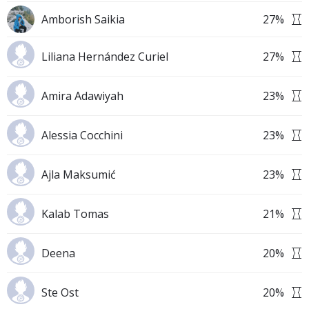
Amborish Saikia
27
%
Liliana Hernández Curiel
27
%
Amira Adawiyah
23
%
Alessia Cocchini
23
%
Ajla Maksumić
23
%
Kalab Tomas
21
%
Deena
20
%
Ste Ost
20
%