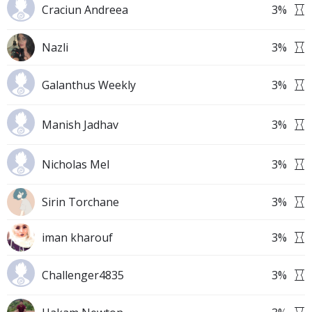
Craciun Andreea
3
%
Nazli
3
%
Galanthus Weekly
3
%
Manish Jadhav
3
%
Nicholas Mel
3
%
Sirin Torchane
3
%
iman kharouf
3
%
Challenger4835
3
%