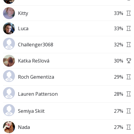
Kitty
33
%
Luca
33
%
Challenger3068
32
%
Katka Rešlová
30
%
Roch Gementiza
29
%
Lauren Patterson
28
%
Semiya Skiit
27
%
Nada
27
%