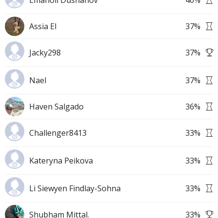
Emanoil Dushanov
40
%
Assia El
37
%
Jacky298
37
%
Nael
37
%
Haven Salgado
36
%
Challenger8413
33
%
Kateryna Peikova
33
%
Li Siewyen Findlay-Sohna
33
%
Shubham Mittal.
33
%