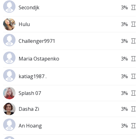
Secondjk
3
%
Hulu
3
%
Challenger9971
3
%
Maria Ostapenko
3
%
katiag1987 .
3
%
Splash 07
3
%
Dasha Zi
3
%
An Hoang
3
%