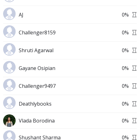
AJ
0
%
Challenger8159
0
%
Shruti Agarwal
0
%
Gayane Osipian
0
%
Challenger9497
0
%
Deathlybooks
0
%
Vlada Borodina
0
%
Shushant Sharma
0
%