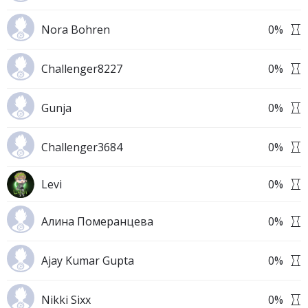
Nora Bohren
0
%
Challenger8227
0
%
Gunja
0
%
Challenger3684
0
%
Levi
0
%
Алина Померанцева
0
%
Ajay Kumar Gupta
0
%
Nikki Sixx
0
%