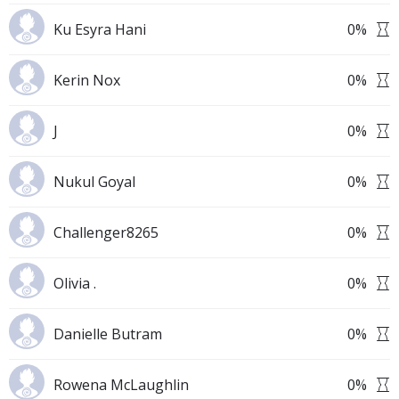
Ku Esyra Hani
0
%
Kerin Nox
0
%
J
0
%
Nukul Goyal
0
%
Challenger8265
0
%
Olivia .
0
%
Danielle Butram
0
%
Rowena McLaughlin
0
%