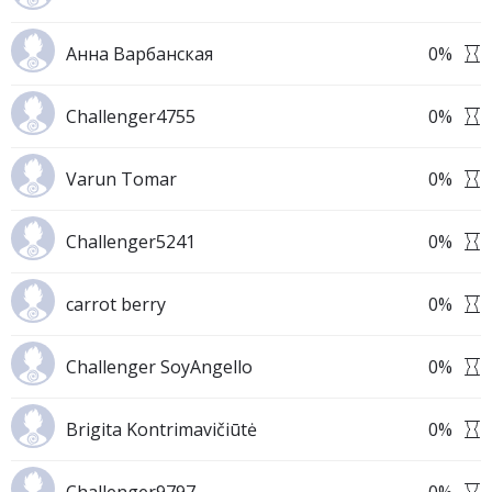
Анна Варбанская
0
%
Challenger4755
0
%
Varun Tomar
0
%
Challenger5241
0
%
carrot berry
0
%
Challenger SoyAngello
0
%
Brigita Kontrimavičiūtė
0
%