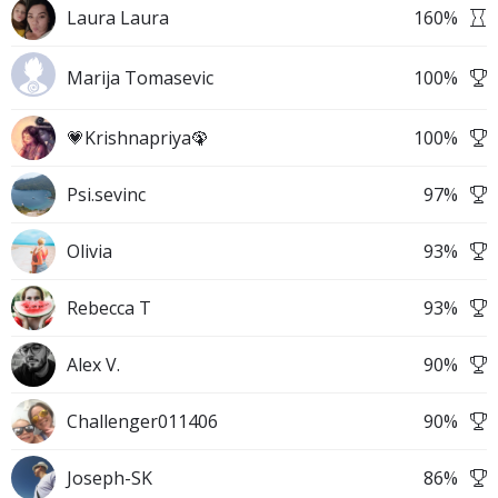
Laura Laura
160
%
Marija Tomasevic
100
%
💗Krishnapriya🦚
100
%
Psi.sevinc
97
%
Olivia
93
%
Rebecca T
93
%
Alex V.
90
%
Challenger011406
90
%
Joseph-SK
86
%