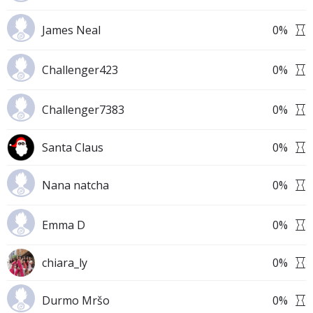
James Neal
0
%
Challenger423
0
%
Challenger7383
0
%
Santa Claus
0
%
Nana natcha
0
%
Emma D
0
%
chiara_ly
0
%
Durmo Mršo
0
%