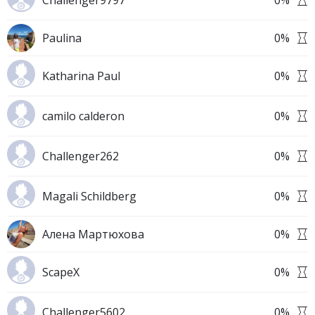
Challenger9797
0
%
Paulina
0
%
Katharina Paul
0
%
camilo calderon
0
%
Challenger262
0
%
Magali Schildberg
0
%
Алена Мартюхова
0
%
ScapeX
0
%
Challenger5602
0
%