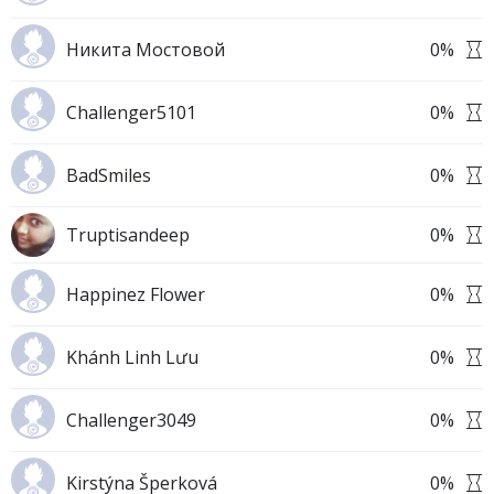
Никита Мостовой
0
%
Challenger5101
0
%
BadSmiles
0
%
Truptisandeep
0
%
Happinez Flower
0
%
Khánh Linh Lưu
0
%
Challenger3049
0
%
Kirstýna Šperková
0
%