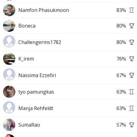
Namfon Phasukmoon
83
%
Boneca
80
%
Challengerms1782
80
%
K_irem
76
%
Nassima Ezzefiri
67
%
tyo pamungkas
63
%
Manja Rehfeldt
63
%
SumaRao
57
%