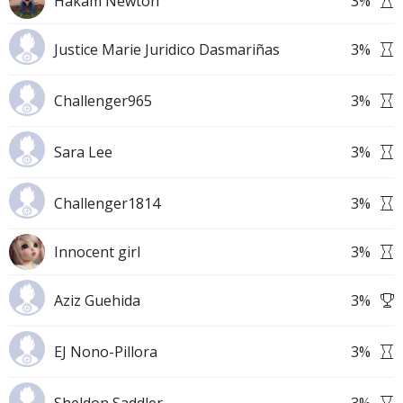
Hakam Newton
3
%
Justice Marie Juridico Dasmariñas
3
%
Challenger965
3
%
Sara Lee
3
%
Challenger1814
3
%
Innocent girl
3
%
Aziz Guehida
3
%
EJ Nono-Pillora
3
%