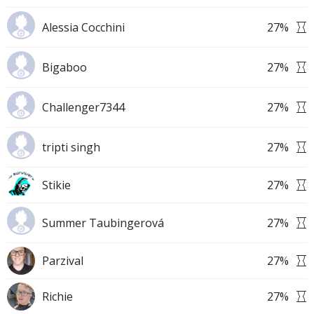
Alessia Cocchini
27
%
Bigaboo
27
%
Challenger7344
27
%
tripti singh
27
%
Stikie
27
%
Summer Taubingerová
27
%
Parzival
27
%
Richie
27
%