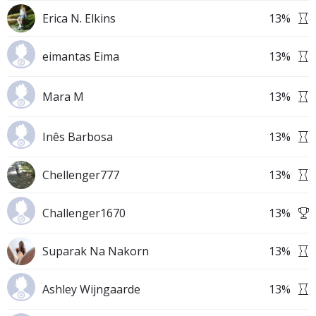
Erica N. Elkins
13
%
eimantas Eima
13
%
Mara M
13
%
Inês Barbosa
13
%
Chellenger777
13
%
Challenger1670
13
%
Suparak Na Nakorn
13
%
Ashley Wijngaarde
13
%