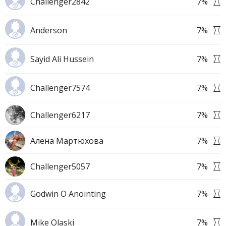
Challenger2842
7
%
Anderson
7
%
Sayid Ali Hussein
7
%
Challenger7574
7
%
Challenger6217
7
%
Алена Мартюхова
7
%
Challenger5057
7
%
Godwin O Anointing
7
%
Mike Olaski
7
%