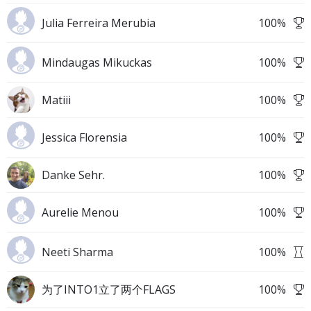
Julia Ferreira Merubia
100
%
Mindaugas Mikuckas
100
%
Matiii
100
%
Jessica Florensia
100
%
Danke Sehr.
100
%
Aurelie Menou
100
%
Neeti Sharma
100
%
为了INTO1立了两个FLAGS
100
%