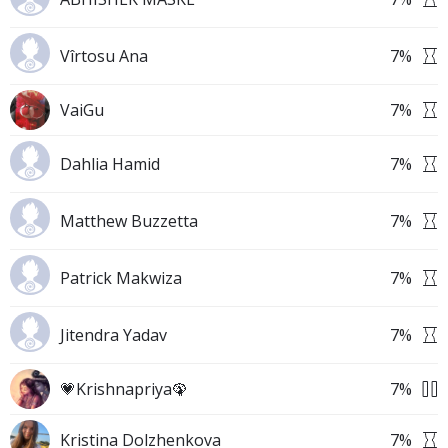
Vîrtosu Ana
7
%
VaiGu
7
%
Dahlia Hamid
7
%
Matthew Buzzetta
7
%
Patrick Makwiza
7
%
Jitendra Yadav
7
%
💗Krishnapriya🦚
7
%
Kristina Dolzhenkova
7
%