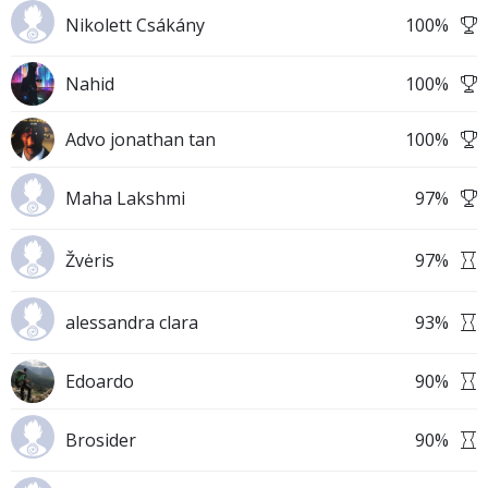
Nikolett Csákány
100
%
Nahid
100
%
Advo jonathan tan
100
%
Maha Lakshmi
97
%
Žvėris
97
%
alessandra clara
93
%
Edoardo
90
%
Brosider
90
%