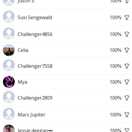
Justin S.
100
%
Susi Sengewald
100
%
Challenger4856
100
%
Celia
100
%
Challenger7558
100
%
Mya
100
%
Challenger2809
100
%
Mars Jupiter
100
%
Jessie deegan🦈
100
%