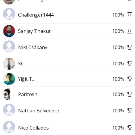
Challenger1444
100
%
Sanjay Thakur
100
%
Niki Csákány
100
%
KC
100
%
Yiğit T..
100
%
Paritosh
100
%
Nathan Belvedere
100
%
Nico Collados
100
%