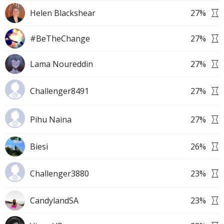
Helen Blackshear
27
%
#BeTheChange
27
%
Lama Noureddin
27
%
Challenger8491
27
%
Pihu Naina
27
%
Biesi
26
%
Challenger3880
23
%
CandylandSA
23
%