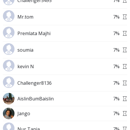
Challenger5495
7
%
Mr.tom
7
%
Premlata Majhi
7
%
soumia
7
%
kevin N
7
%
Challenger8136
7
%
AislinBumBaislin
7
%
Jango
7
%
Nur Tania
7
%