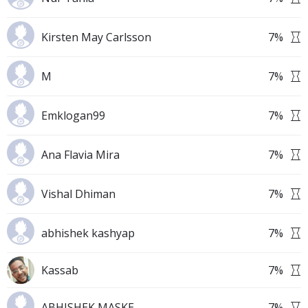
Kirsten May Carlsson
7
%
M
7
%
Emklogan99
7
%
Ana Flavia Mira
7
%
Vishal Dhiman
7
%
abhishek kashyap
7
%
Kassab
7
%
ABHISHEK MASKE
7
%