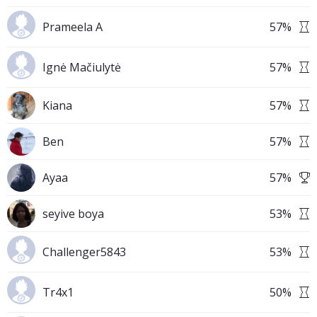
Prameela A
57
%
Ignė Mačiulytė
57
%
Kiana
57
%
Ben
57
%
Ayaa
57
%
seyive boya
53
%
Challenger5843
53
%
Tr4x1
50
%