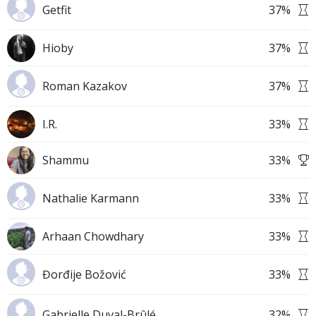
Getfit
37
%
Hioby
37
%
Roman Kazakov
37
%
I.R.
33
%
Shammu
33
%
Nathalie Karmann
33
%
Arhaan Chowdhary
33
%
Đorđije Božović
33
%
Gabrielle Duval-Brûlé
32
%