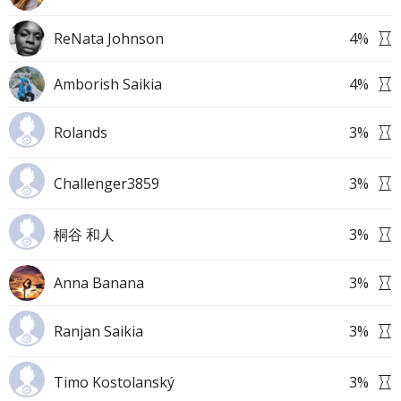
ReNata Johnson
4
%
Amborish Saikia
4
%
Rolands
3
%
Challenger3859
3
%
桐谷 和人
3
%
Anna Banana
3
%
Ranjan Saikia
3
%
Timo Kostolanský
3
%