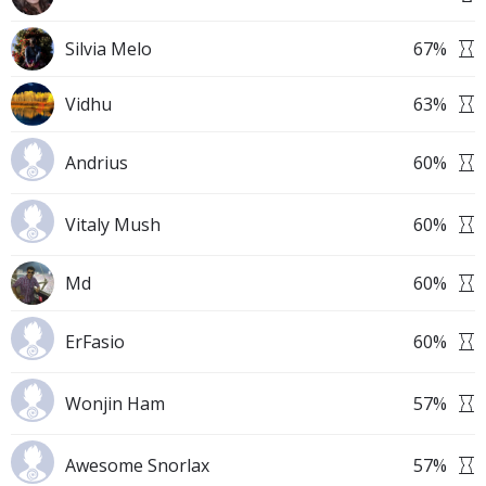
Silvia Melo
67
%
Vidhu
63
%
Andrius
60
%
Vitaly Mush
60
%
Md
60
%
ErFasio
60
%
Wonjin Ham
57
%
Awesome Snorlax
57
%