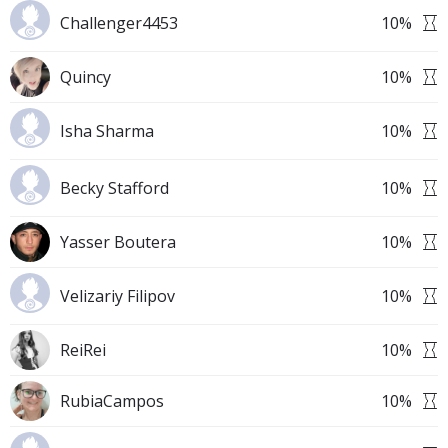
Challenger4453
10
%
Quincy
10
%
Isha Sharma
10
%
Becky Stafford
10
%
Yasser Boutera
10
%
Velizariy Filipov
10
%
ReiRei
10
%
RubiaCampos
10
%