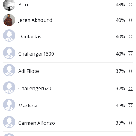
Bori
43
%
Jeren Akhoundi
40
%
Dautartas
40
%
Challenger1300
40
%
Adi Filote
37
%
Challenger620
37
%
Marlena
37
%
Carmen Alfonso
37
%