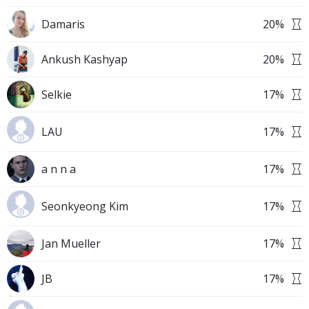
Damaris
20
%
Ankush Kashyap
20
%
Selkie
17
%
LAU
17
%
a n n a
17
%
Seonkyeong Kim
17
%
Jan Mueller
17
%
JB
17
%