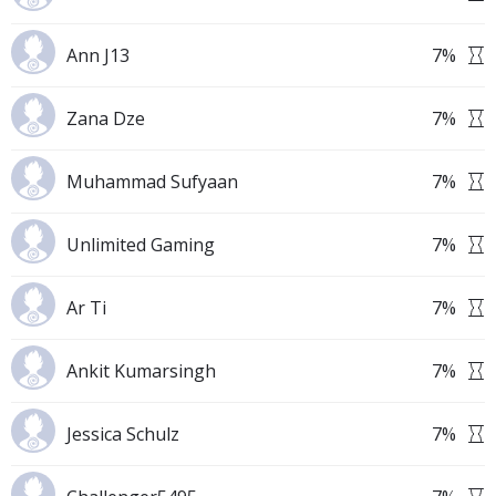
Ann J13
7
%
Zana Dze
7
%
Muhammad Sufyaan
7
%
Unlimited Gaming
7
%
Ar Ti
7
%
Ankit Kumarsingh
7
%
Jessica Schulz
7
%