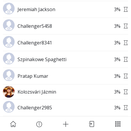
Jeremiah Jackson
3
%
Challenger5458
3
%
Challenger8341
3
%
Download Challenge Achieved App?
Szpinakowe Spaghetti
3
%
Pratap Kumar
3
%
Challenge Achieved is self-improvement social
Kolozsvári Jázmin
3
%
network. Start creating challenges, set goals and
make new habits!
Challenger2985
3
%
Skip
Download App
Challenger8515
3
%