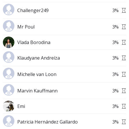
Challenger249
3
%
Mr Poul
3
%
Vlada Borodina
3
%
Klaudyane Andreíza
3
%
Michelle van Loon
3
%
Marvin Kauffmann
3
%
Emi
3
%
Patricia Hernández Gallardo
3
%