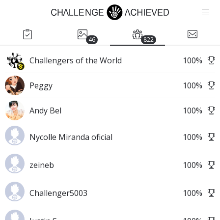
46
822
Challengers of the World
100
%
Peggy
100
%
Andy Bel
100
%
Nycolle Miranda oficial
100
%
zeineb
100
%
Challenger5003
100
%