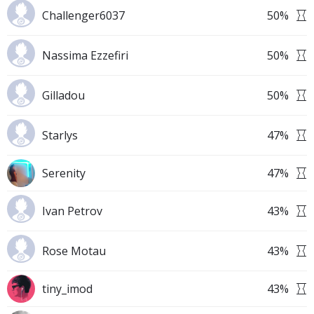
Challenger6037
50
%
Nassima Ezzefiri
50
%
Gilladou
50
%
Starlys
47
%
Serenity
47
%
Ivan Petrov
43
%
Rose Motau
43
%
tiny_imod
43
%