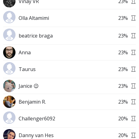
Vinay VR
23
%
Olla Altamimi
23
%
beatrice braga
23
%
Anna
23
%
Taurus
23
%
Janice 😉
23
%
Benjamin R.
23
%
Challenger6092
20
%
Danny van Hes
20
%