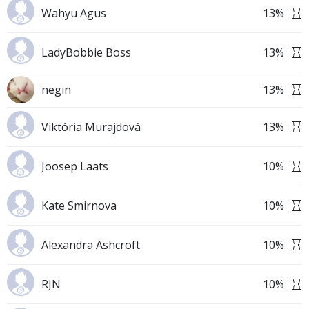
Wahyu Agus
13
%
LadyBobbie Boss
13
%
negin
13
%
Viktória Murajdová
13
%
Joosep Laats
10
%
Kate Smirnova
10
%
Alexandra Ashcroft
10
%
RJN
10
%