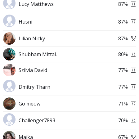
Lucy Matthews
87
%
Husni
87
%
Lilian Nicky
87
%
Shubham Mittal.
80
%
Szilvia David
77
%
Dmitry Tharn
77
%
Go meow
71
%
Challenger7893
70
%
Maïka
67
%