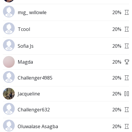
mıg_ wıllowle
20
%
Tcool
20
%
Sofia Js
20
%
Magda
20
%
Challenger4985
20
%
Jacqueline
20
%
Challenger632
20
%
Oluwalase Asagba
20
%