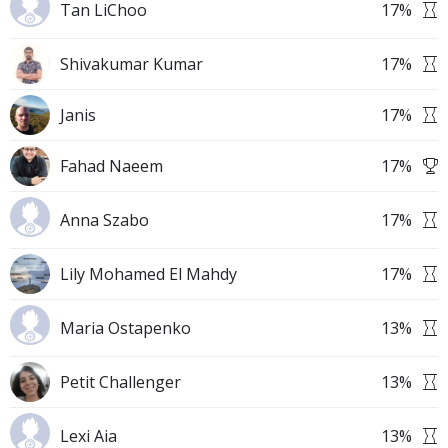
Tan LiChoo
17
%
Shivakumar Kumar
17
%
Janis
17
%
Fahad Naeem
17
%
Anna Szabo
17
%
Lily Mohamed El Mahdy
17
%
Maria Ostapenko
13
%
Petit Challenger
13
%
Lexi Aia
13
%