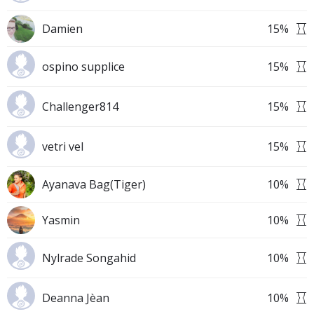
Damien
15
%
ospino supplice
15
%
Challenger814
15
%
vetri vel
15
%
Ayanava Bag(Tiger)
10
%
Yasmin
10
%
Nylrade Songahid
10
%
Deanna Jèan
10
%