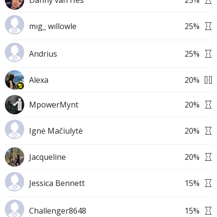
Danny van Hes
25
%
mıg_ wıllowle
25
%
Andrius
25
%
Alexa
20
%
MpowerMynt
20
%
Ignė Mačiulytė
20
%
Jacqueline
20
%
Jessica Bennett
15
%
Challenger8648
15
%