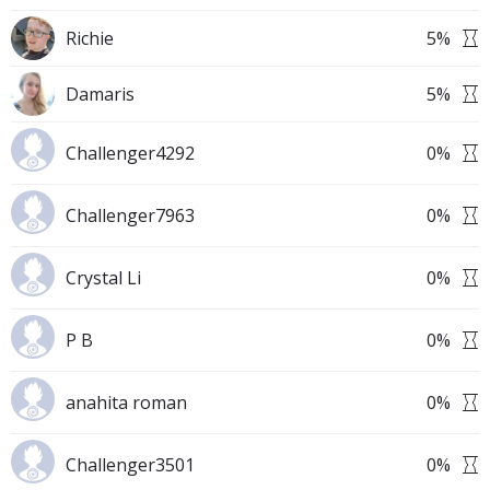
Richie
5
%
Damaris
5
%
Challenger4292
0
%
Challenger7963
0
%
Crystal Li
0
%
P B
0
%
anahita roman
0
%
Challenger3501
0
%