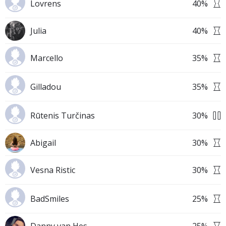
Lovrens
40
%
Julia
40
%
Marcello
35
%
Gilladou
35
%
Rūtenis Turčinas
30
%
Abigail
30
%
Vesna Ristic
30
%
BadSmiles
25
%