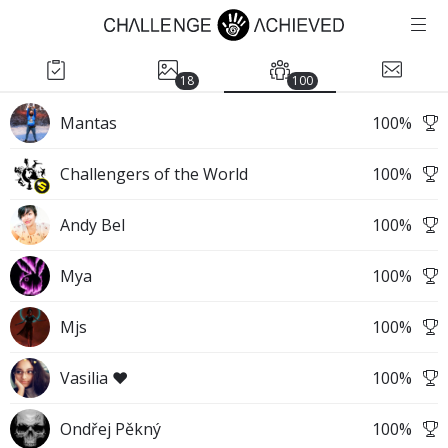
18
100
Mantas
100
%
Challengers of the World
100
%
Andy Bel
100
%
Mya
100
%
Mjs
100
%
Vasilia ❤️
100
%
Ondřej Pěkný
100
%