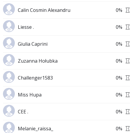
Calin Cosmin Alexandru
0
%
Liesse .
0
%
Giulia Caprini
0
%
Zuzanna Hołubka
0
%
Challenger1583
0
%
Miss Hupa
0
%
CEE .
0
%
Melanie_raissa_
0
%