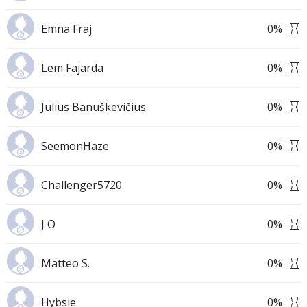
Emna Fraj
0
%
Lem Fajarda
0
%
Julius Banuškevičius
0
%
SeemonHaze
0
%
Challenger5720
0
%
J O
0
%
Matteo S.
0
%
Hybsie
0
%