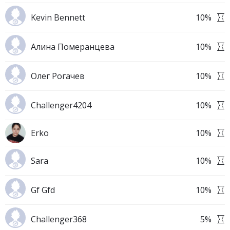
Kevin Bennett
10
%
Алина Померанцева
10
%
Олег Рогачев
10
%
Challenger4204
10
%
Erko
10
%
Sara
10
%
Gf Gfd
10
%
Challenger368
5
%