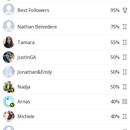
Best Followers
95
%
Nathan Belvedere
75
%
Tamara
55
%
JustinGA
50
%
Jonathan&Emily
50
%
Nadja
50
%
Arnas
40
%
Michele
40
%