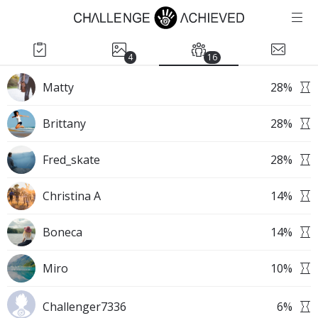
4
16
Matty
28
%
Brittany
28
%
Fred_skate
28
%
Christina A
14
%
Boneca
14
%
Miro
10
%
Challenger7336
6
%