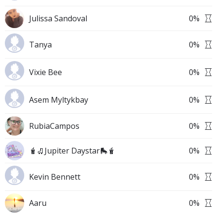
Julissa Sandoval
0
%
Tanya
0
%
Vixie Bee
0
%
Asem Myltykbay
0
%
RubiaCampos
0
%
🧋🛼Jupiter Daystar🛼🧋
0
%
Kevin Bennett
0
%
Aaru
0
%