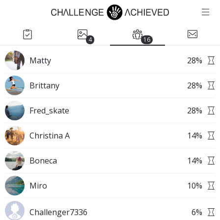
4
16
Matty
28
%
Brittany
28
%
Fred_skate
28
%
Christina A
14
%
Boneca
14
%
Miro
10
%
Challenger7336
6
%