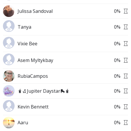
Julissa Sandoval
0
%
Tanya
0
%
Vixie Bee
0
%
Asem Myltykbay
0
%
RubiaCampos
0
%
🧋🛼Jupiter Daystar🛼🧋
0
%
Kevin Bennett
0
%
Aaru
0
%