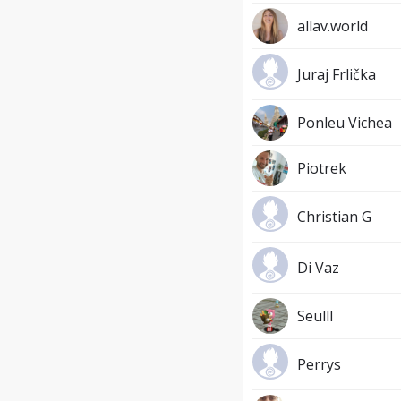
allav.world
Juraj Frlička
Ponleu Vichea
Piotrek
Christian G
Di Vaz
Seulll
Perrys