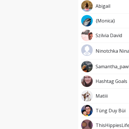
Abigail
{Monica}
Szilvia David
Ninotchka Nina
Samantha_paw
Hashtag Goals
Matiii
Tùng Duy Bùi
ThisHippiesLif