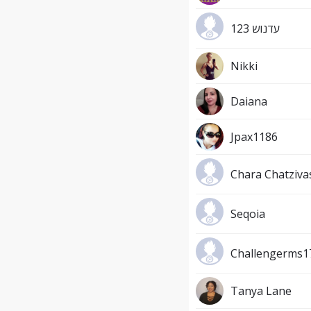
עדנוש 123
Nikki
Daiana
Jpax1186
Chara Chatzivas
Seqoia
Challengerms1
Tanya Lane