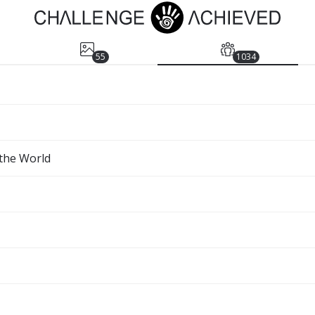
55
1034
 the World