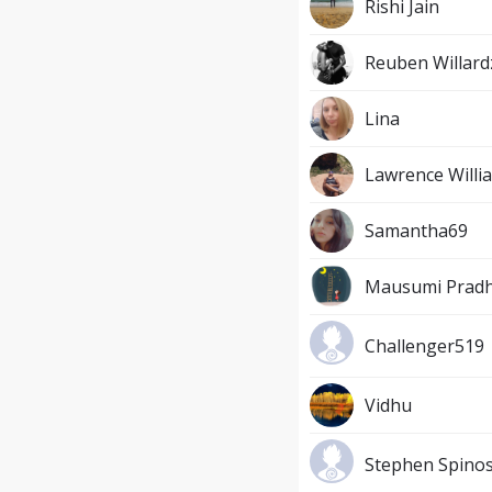
Rishi Jain
Reuben Willard
Lina
Lawrence Willi
Samantha69
Mausumi Prad
Challenger519
Vidhu
Stephen Spino