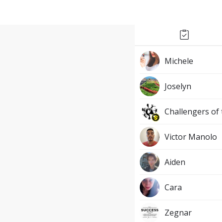
Michele
Joselyn
Challengers of
Victor Manolo
Aiden
Cara
Zegnar