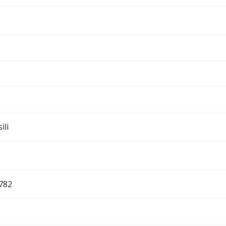
ili
782