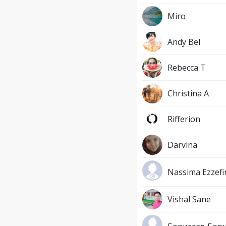
Miro
Andy Bel
Rebecca T
Christina A
Rifferion
Darvina
Nassima Ezzefir
Vishal Sane