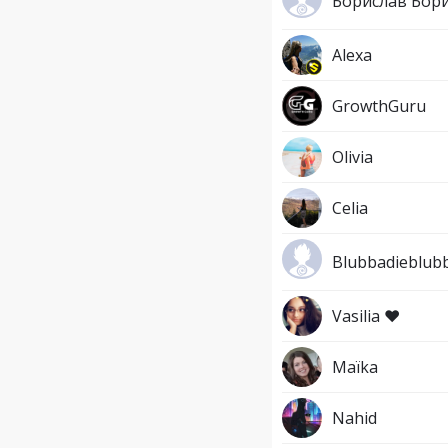
Борислав Бор
Alexa
GrowthGuru
Olivia
Celia
Blubbadieblub
Vasilia ❤️
Maïka
Nahid