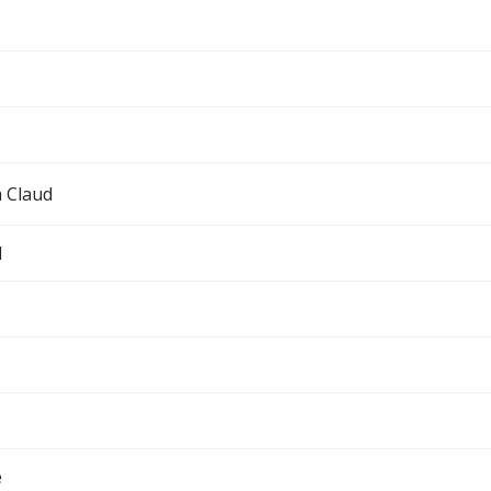
 Claud
l
e