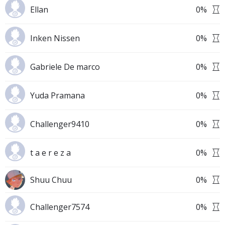
Ellan
0
%
Inken Nissen
0
%
Gabriele De marco
0
%
Yuda Pramana
0
%
Challenger9410
0
%
t a e r e z a
0
%
Shuu Chuu
0
%
Challenger7574
0
%