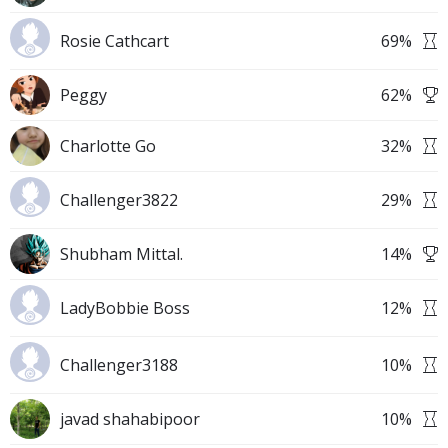
Rosie Cathcart
69
%
Peggy
62
%
Charlotte Go
32
%
Challenger3822
29
%
Shubham Mittal.
14
%
LadyBobbie Boss
12
%
Challenger3188
10
%
javad shahabipoor
10
%