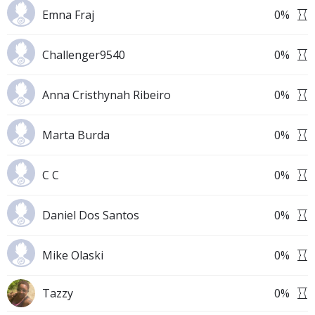
Emna Fraj
0
%
Challenger9540
0
%
Anna Cristhynah Ribeiro
0
%
Marta Burda
0
%
C C
0
%
Daniel Dos Santos
0
%
Mike Olaski
0
%
Tazzy
0
%