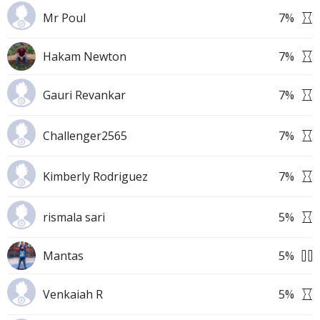
Mr Poul
7
%
Hakam Newton
7
%
Gauri Revankar
7
%
Challenger2565
7
%
Kimberly Rodriguez
7
%
rismala sari
5
%
Mantas
5
%
Venkaiah R
5
%