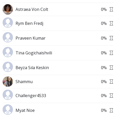
Astraea Von Colt
0
%
Rym Ben Fredj
0
%
Praveen Kumar
0
%
Tina Gogichaishvili
0
%
Beyza Sıla Keskin
0
%
Shammu
0
%
Challenger4533
0
%
Myat Noe
0
%