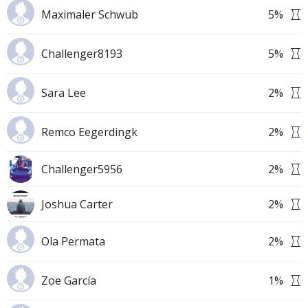
Maximaler Schwub
5
%
Challenger8193
5
%
Sara Lee
2
%
Remco Eegerdingk
2
%
Challenger5956
2
%
Joshua Carter
2
%
Ola Permata
2
%
Zoe García
1
%