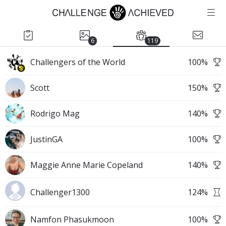
6
119
Challengers of the World
100
%
Scott
150
%
Rodrigo Mag
140
%
JustinGA
100
%
Maggie Anne Marie Copeland
140
%
Challenger1300
124
%
Namfon Phasukmoon
100
%