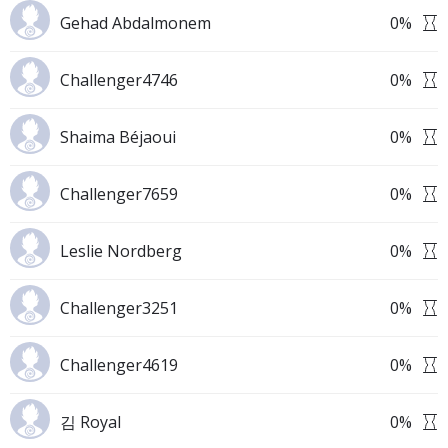
Gehad Abdalmonem
0
%
Challenger4746
0
%
Shaima Béjaoui
0
%
Challenger7659
0
%
Leslie Nordberg
0
%
Challenger3251
0
%
Challenger4619
0
%
김 Royal
0
%