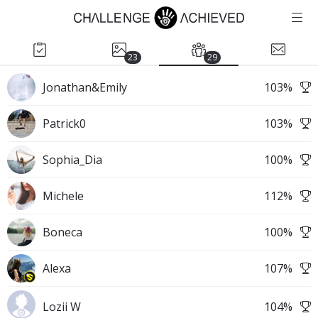
23
29
Jonathan&Emily
103
%
Patrick0
103
%
Sophia_Dia
100
%
Michele
112
%
Boneca
100
%
Alexa
107
%
Lozii W
104
%