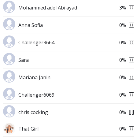
Mohammed adel Abi ayad
3
%
Anna Sofia
0
%
Challenger3664
0
%
Sara
0
%
Mariana Janin
0
%
Challenger6069
0
%
chris cocking
0
%
That Girl
0
%