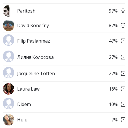
Paritosh
97
%
David Konečný
87
%
Filip Paslanmaz
47
%
Лилия Колосова
27
%
Jacqueline Totten
27
%
Laura Law
16
%
Didem
10
%
Hulu
7
%