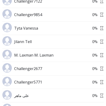
Challenger7122
0
%
Challenger9854
0
%
Tyta Vanessa
0
%
Jilann Tell
0
%
M. Laxman M. Laxman
0
%
Challenger2677
0
%
Challenger5771
0
%
على ماهر
0
%