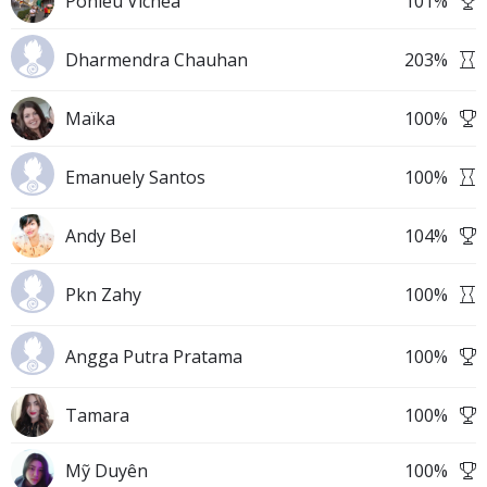
Ponleu Vichea
101
%
Dharmendra Chauhan
203
%
Maïka
100
%
Emanuely Santos
100
%
Andy Bel
104
%
Pkn Zahy
100
%
Angga Putra Pratama
100
%
Tamara
100
%
Mỹ Duyên
100
%