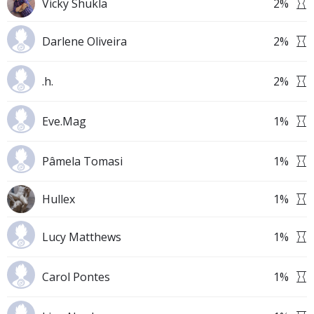
Vicky Shukla
2
%
Darlene Oliveira
2
%
.h.
2
%
Eve.Mag
1
%
Pâmela Tomasi
1
%
Hullex
1
%
Lucy Matthews
1
%
Carol Pontes
1
%