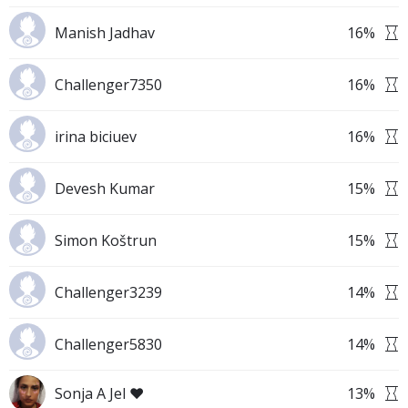
Manish Jadhav
16
%
Challenger7350
16
%
irina biciuev
16
%
Devesh Kumar
15
%
Simon Koštrun
15
%
Challenger3239
14
%
Challenger5830
14
%
Sonja A Jel ❤️
13
%