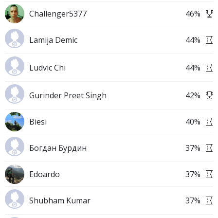
Challenger5377
46
%
Lamija Demic
44
%
Ludvic Chi
44
%
Gurinder Preet Singh
42
%
Biesi
40
%
Богдан Бурдин
37
%
Edoardo
37
%
Shubham Kumar
37
%