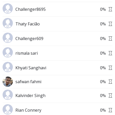
Challenger8695
0
%
Thaty Facião
0
%
Challenger609
0
%
rismala sari
0
%
Khyati Sanghavi
0
%
safwan fahmi
0
%
Kalvinder Singh
0
%
Rian Connery
0
%