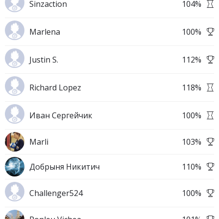
Sinzaction
104
%
Marlena
100
%
Justin S.
112
%
Richard Lopez
118
%
Иван Сергейчик
100
%
Marli
103
%
Добрыня Никитич
110
%
Challenger524
100
%