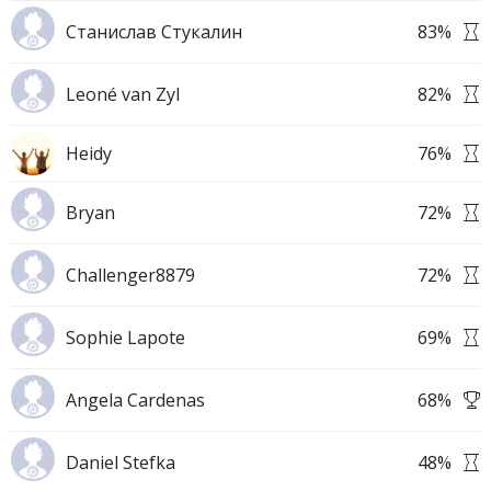
Станислав Стукалин
83
%
Leoné van Zyl
82
%
Heidy
76
%
Bryan
72
%
Challenger8879
72
%
Sophie Lapote
69
%
Angela Cardenas
68
%
Daniel Stefka
48
%