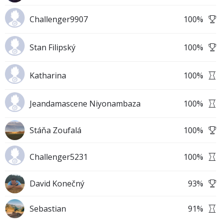
Challenger9907
100
%
Stan Filipský
100
%
Katharina
100
%
Jeandamascene Niyonambaza
100
%
Stáňa Zoufalá
100
%
Challenger5231
100
%
David Konečný
93
%
Sebastian
91
%