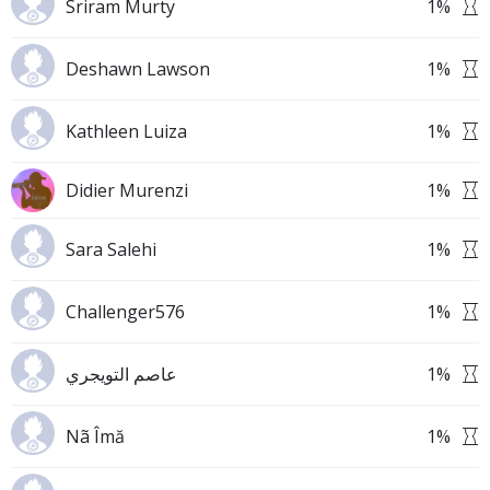
Sriram Murty
1
%
Deshawn Lawson
1
%
Kathleen Luiza
1
%
Didier Murenzi
1
%
Sara Salehi
1
%
Challenger576
1
%
عاصم التويجري
1
%
Nã Îmă
1
%