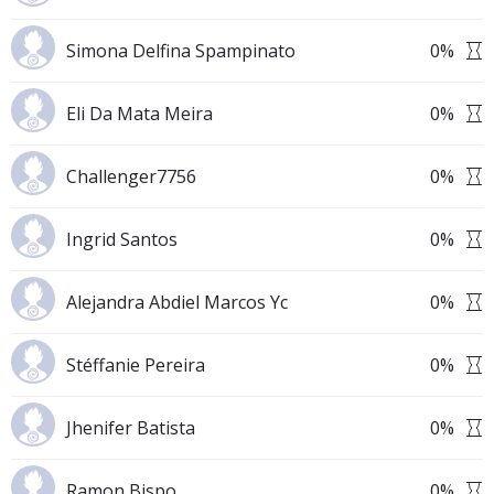
Simona Delfina Spampinato
0
%
Eli Da Mata Meira
0
%
Challenger7756
0
%
Ingrid Santos
0
%
Alejandra Abdiel Marcos Yc
0
%
Stéffanie Pereira
0
%
Jhenifer Batista
0
%
Ramon Bispo
0
%