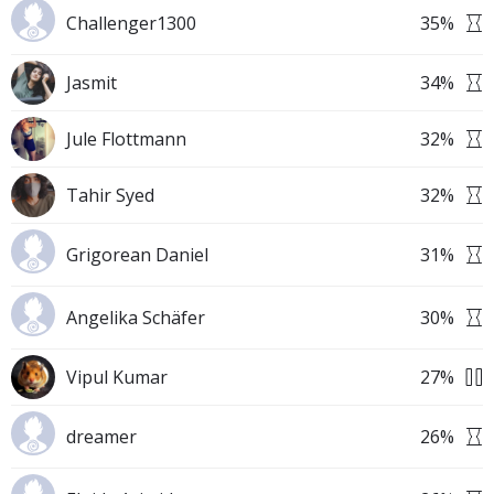
Challenger1300
35
%
Jasmit
34
%
Jule Flottmann
32
%
Tahir Syed
32
%
Grigorean Daniel
31
%
Angelika Schäfer
30
%
Vipul Kumar
27
%
dreamer
26
%