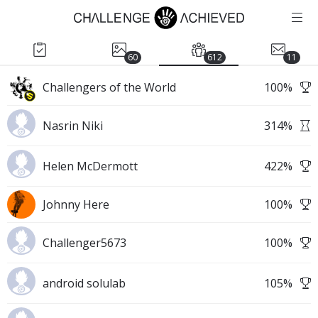
60
612
11
Challengers of the World
100
%
Nasrin Niki
314
%
Helen McDermott
422
%
Johnny Here
100
%
Challenger5673
100
%
android solulab
105
%