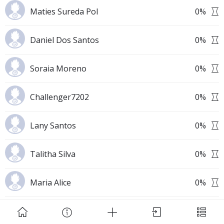
Maties Sureda Pol
0
%
Daniel Dos Santos
0
%
Soraia Moreno
0
%
Download Challenge Achieved App?
Challenger7202
0
%
Lany Santos
0
%
Challenge Achieved is self-improvement social
Talitha Silva
0
%
network. Start creating challenges, set goals and
make new habits!
Maria Alice
0
%
Skip
Download App
Aya Yamout
0
%