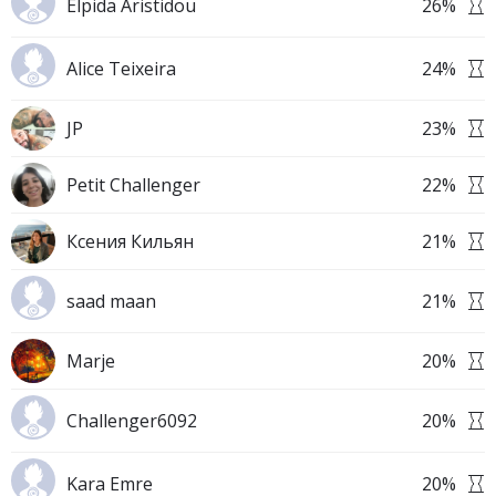
Elpida Aristidou
26
%
Alice Teixeira
24
%
JP
23
%
Petit Challenger
22
%
Ксения Кильян
21
%
saad maan
21
%
Marje
20
%
Challenger6092
20
%
Kara Emre
20
%