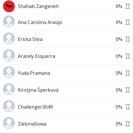
Shahab Zangeneh
0
%
Ana Carolina Araújo
0
%
Ericka Silva
0
%
Aracely Esquerra
0
%
Yuda Pramana
0
%
Kirstýna Šperková
0
%
Challenger3049
0
%
ZielonaSowa
0
%