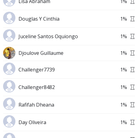
Lisa Abraham
1
%
Douglas Y Cinthia
1
%
Juceline Santos Oquiongo
1
%
Djoulove Guillaume
1
%
Challenger7739
1
%
Challenger8482
1
%
Rafifah Dheana
1
%
Day Oliveira
1
%