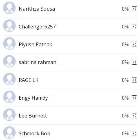
Narithza Sousa
0
%
Challenger6257
0
%
Piyush Pathak
0
%
sabrina rahman
0
%
RAGE LK
0
%
Engy Hamdy
0
%
Lee Burnett
0
%
Schmock Bob
0
%