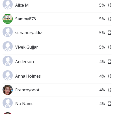
Alice M
5
%
Sammy876
5
%
senanuryaldız
5
%
Vivek Gujjar
5
%
Anderson
4
%
Anna Holmes
4
%
Francoyooot
4
%
No Name
4
%