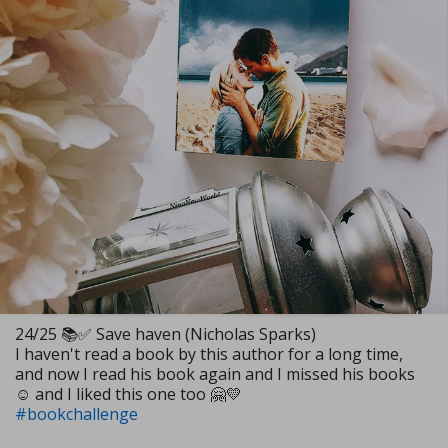
24/25 📚✅ Save haven (Nicholas Sparks)
I haven't read a book by this author for a long time,
and now I read his book again and I missed his books
☺️ and I liked this one too 🤗💛
#bookchallenge