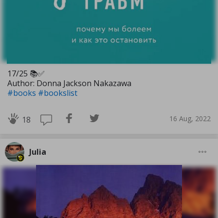
17/25 📚✅️
Author: Donna Jackson Nakazawa
#books
#bookslist
16 Aug, 2022
18
Julia