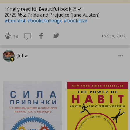
I finally read it)) Beautiful book 😌💕
20/25 📚☑️ Pride and Prejudice (Jane Austen)
#booklist
#bookchallenge
#booklove
15 Sep, 2022
18
Julia