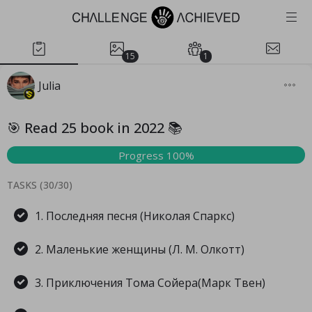
15
1
Julia
🎯 Read 25 book in 2022 📚
Progress 100%
TASKS (
30
/
30
)
1. Последняя песня (Николая Спаркс)
2. Маленькие женщины (Л. М. Олкотт)
3. Приключения Тома Сойера(Марк Твен)