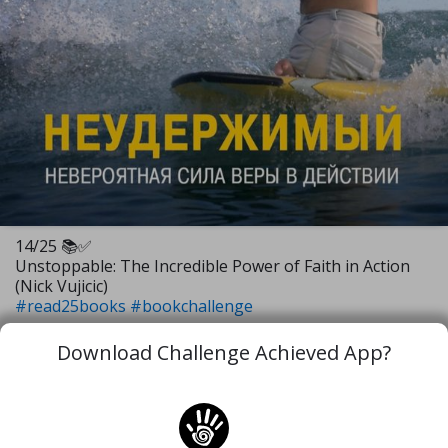
14/25 📚✅️
Unstoppable: The Incredible Power of Faith in Action
(Nick Vujicic)
#read25books
#bookchallenge
Download Challenge Achieved App?
1 Aug, 2022
19