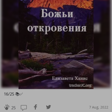
16/25 📚✅️
7 Aug, 2022
25