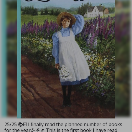
25/25 📚☑️ I finally read the planned number of books
for the year🎉🎉🎉 This is the first book I have read