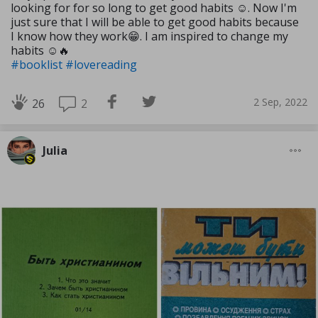
looking for for so long to get good habits ☺️. Now I'm
just sure that I will be able to get good habits because
I know how they work😁. I am inspired to change my
habits ☺🔥
#booklist
#lovereading
2 Sep, 2022
2
26
Julia