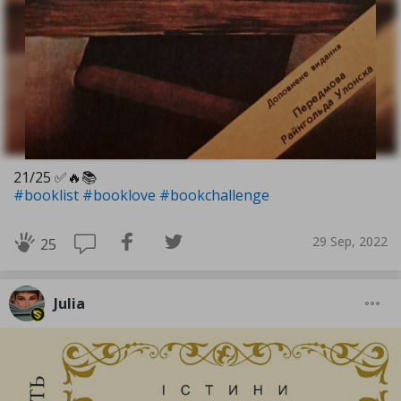
21/25 ✅️🔥📚
#booklist
#booklove
#bookchallenge
29 Sep, 2022
25
Julia