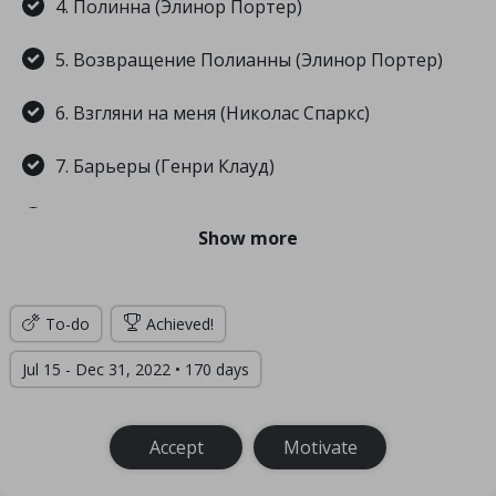
4. Полинна (Элинор Портер)
5. Возвращение Полианны (Элинор Портер)
6. Взгляни на меня (Николас Спаркс)
7. Барьеры (Генри Клауд)
8. Спасение (Николас Спаркс)
Show more
9. Ангел-хранитель (Николас Спаркс)
To-do
10. Тело помнит все (Бессел ван дер Колк)
Achieved!
Jul 15 - Dec 31, 2022 • 170 days
11. Юные жены (Л. М. Олкотт)
12. Маленькие мужчины (Л. М. Олкотт)
Accept
Motivate
13. Взрослая жизнь (Л. М. Олкотт)