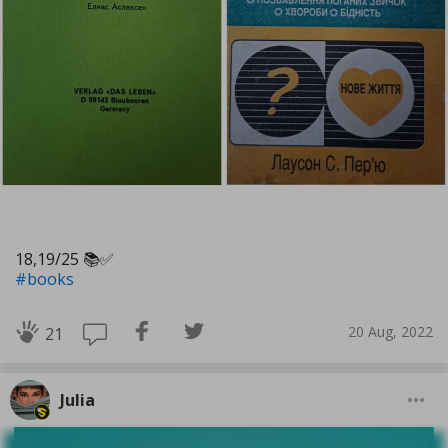
18,19/25 📚✅️
#books
20 Aug, 2022
21
Julia