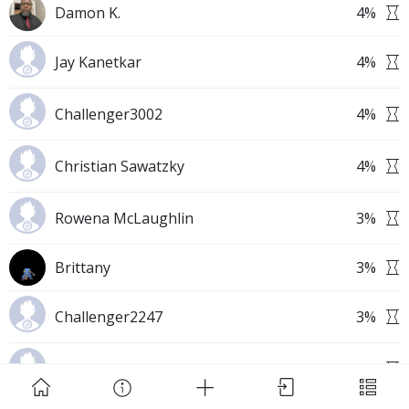
Damon K.
4
%
Jay Kanetkar
4
%
Challenger3002
4
%
Download Challenge Achieved App?
Christian Sawatzky
4
%
Rowena McLaughlin
3
%
Brittany
3
%
Challenge Achieved is self-improvement social
network. Start creating challenges, set goals and
Challenger2247
3
%
make new habits!
Challenger249
3
%
Skip
Download App