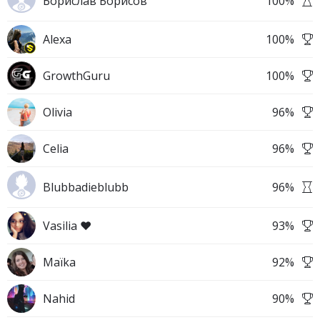
Борислав Борисов
100
%
Alexa
100
%
GrowthGuru
100
%
Olivia
96
%
Celia
96
%
Blubbadieblubb
96
%
Vasilia ❤️
93
%
Maïka
92
%
Nahid
90
%