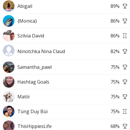
Abigail
89
%
{Monica}
86
%
Szilvia David
86
%
Ninotchka Nina Claud
82
%
Samantha_pawl
75
%
Hashtag Goals
75
%
Matiii
75
%
Tùng Duy Bùi
75
%
ThisHippiesLife
68
%