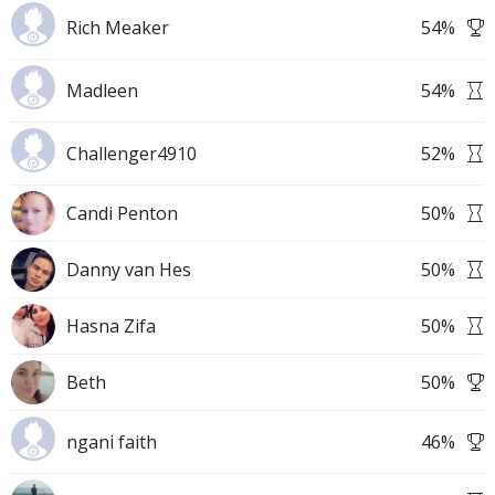
Rich Meaker
54
%
Madleen
54
%
Challenger4910
52
%
Candi Penton
50
%
Danny van Hes
50
%
Hasna Zifa
50
%
Beth
50
%
ngani faith
46
%