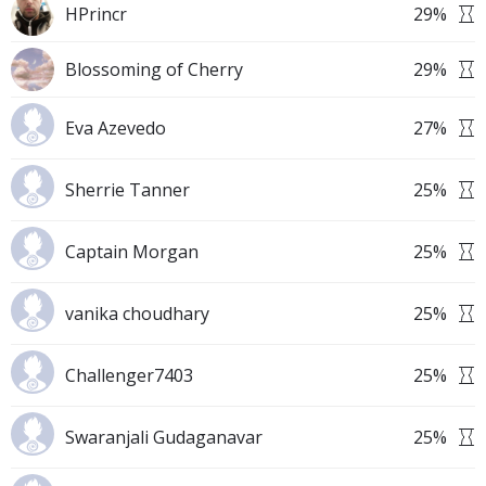
HPrincr
29
%
Blossoming of Cherry
29
%
Eva Azevedo
27
%
Sherrie Tanner
25
%
Captain Morgan
25
%
vanika choudhary
25
%
Challenger7403
25
%
Swaranjali Gudaganavar
25
%