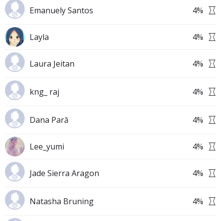
Emanuely Santos
4
%
Layla
4
%
Laura Jeitan
4
%
kng_ raj
4
%
Dana Pară
4
%
Lee_yumi
4
%
Jade Sierra Aragon
4
%
Natasha Bruning
4
%