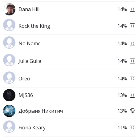
Dana Hill
14
%
Rock the King
14
%
No Name
14
%
Julia Gulia
14
%
Oreo
14
%
MJS36
13
%
Добрыня Никитич
13
%
Fiona Keary
11
%