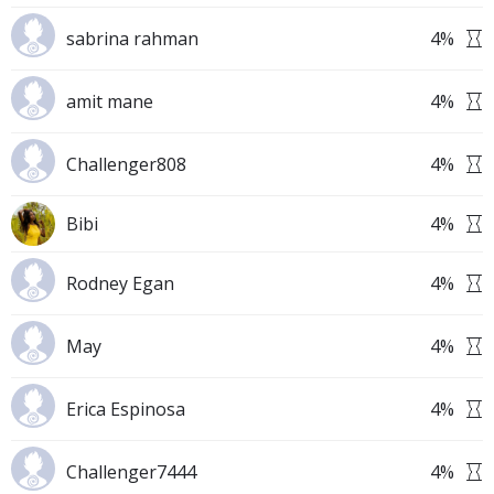
sabrina rahman
4
%
amit mane
4
%
Challenger808
4
%
Bibi
4
%
Rodney Egan
4
%
May
4
%
Erica Espinosa
4
%
Challenger7444
4
%