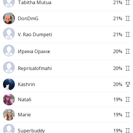
Tabitha Mutua
21
%
DonDmG
21
%
V. Rao Dumpeti
21
%
Ирина Оранж
20
%
Reprisalofmahi
20
%
Kashrin
20
%
Natali
19
%
Marie
19
%
Superbuddy
19
%