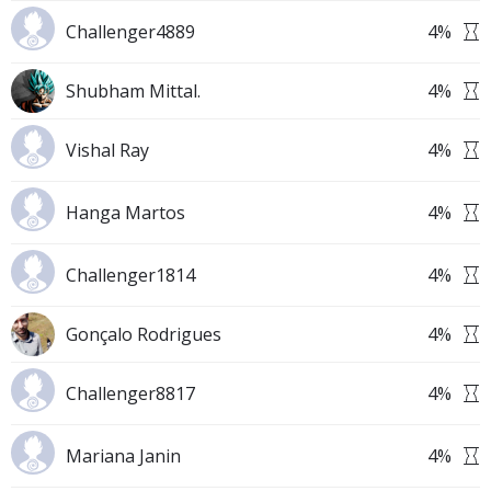
Challenger4889
4
%
Shubham Mittal.
4
%
Vishal Ray
4
%
Hanga Martos
4
%
Challenger1814
4
%
Gonçalo Rodrigues
4
%
Challenger8817
4
%
Mariana Janin
4
%