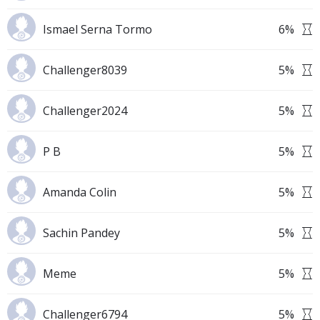
Ismael Serna Tormo
6
%
Challenger8039
5
%
Challenger2024
5
%
P B
5
%
Amanda Colin
5
%
Sachin Pandey
5
%
Meme
5
%
Challenger6794
5
%