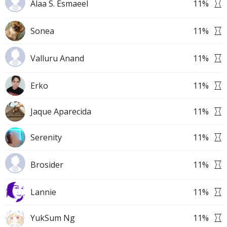
Alaa S. Esmaeel
11
%
Sonea
11
%
Valluru Anand
11
%
Erko
11
%
Jaque Aparecida
11
%
Serenity
11
%
Brosider
11
%
Lannie
11
%
YukSum Ng
11
%