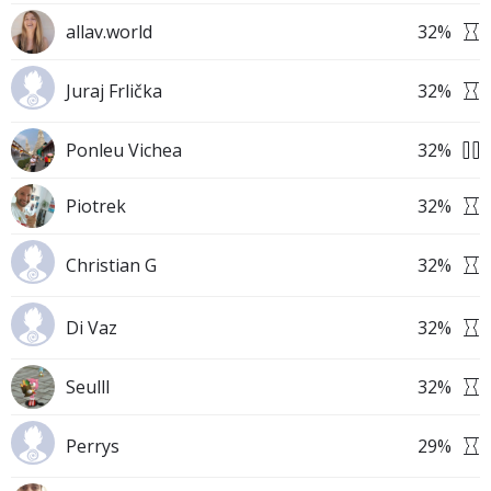
allav.world
32
%
Juraj Frlička
32
%
Ponleu Vichea
32
%
Piotrek
32
%
Christian G
32
%
Di Vaz
32
%
Seulll
32
%
Perrys
29
%