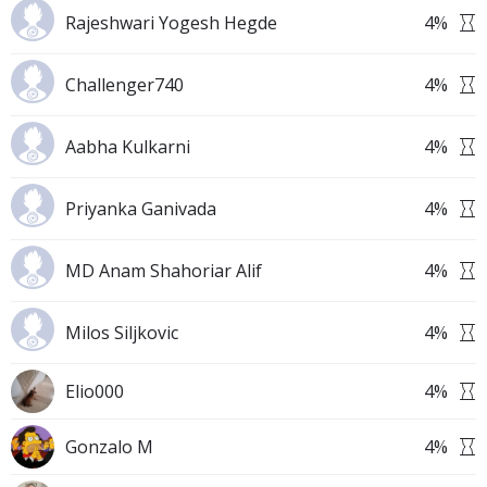
Rajeshwari Yogesh Hegde
4
%
Challenger740
4
%
Aabha Kulkarni
4
%
Priyanka Ganivada
4
%
MD Anam Shahoriar Alif
4
%
Milos Siljkovic
4
%
Elio000
4
%
Gonzalo M
4
%