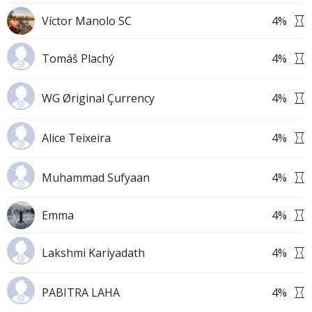
Víctor Manolo SC
4
%
Tomáš Plachý
4
%
WG Øriginal Çurrency
4
%
Alice Teixeira
4
%
Muhammad Sufyaan
4
%
Emma
4
%
Lakshmi Kariyadath
4
%
PABITRA LAHA
4
%