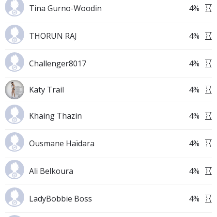
Tina Gurno-Woodin
4
%
THORUN RAJ
4
%
Challenger8017
4
%
Katy Trail
4
%
Khaing Thazin
4
%
Ousmane Haïdara
4
%
Ali Belkoura
4
%
LadyBobbie Boss
4
%