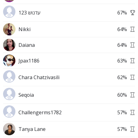
עדנוש 123
67
%
Nikki
64
%
Daiana
64
%
Jpax1186
63
%
Chara Chatzivasili
62
%
Seqoia
60
%
Challengerms1782
57
%
Tanya Lane
57
%