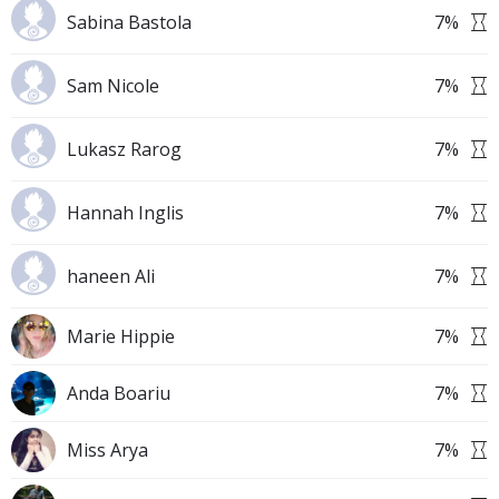
Sabina Bastola
7
%
Sam Nicole
7
%
Lukasz Rarog
7
%
Hannah Inglis
7
%
haneen Ali
7
%
Marie Hippie
7
%
Anda Boariu
7
%
Miss Arya
7
%