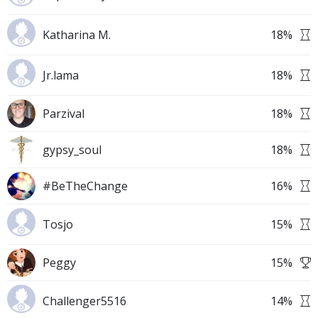
Katharina M.
18
%
Jr.lama
18
%
Parzival
18
%
gypsy_soul
18
%
#BeTheChange
16
%
Tosjo
15
%
Peggy
15
%
Challenger5516
14
%