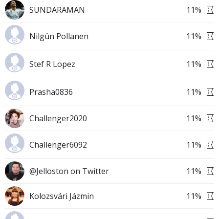
SUNDARAMAN
11
%
Nilgün Pollanen
11
%
Stef R Lopez
11
%
Prasha0836
11
%
Challenger2020
11
%
Challenger6092
11
%
@Jelloston on Twitter
11
%
Kolozsvári Jázmin
11
%