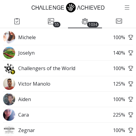
55
1034
Michele
100
%
Joselyn
140
%
Challengers of the World
100
%
Victor Manolo
125
%
Aiden
100
%
Cara
225
%
Zegnar
100
%