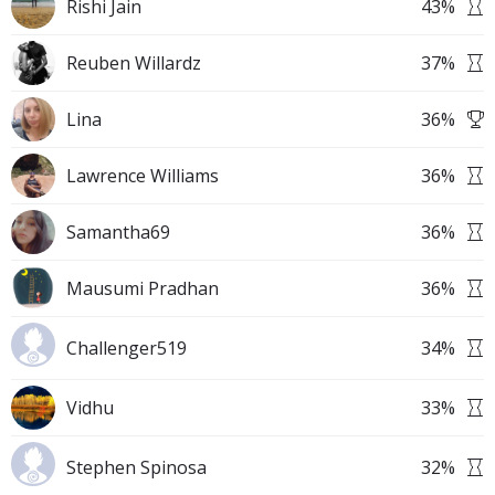
Rishi Jain
43
%
Reuben Willardz
37
%
Lina
36
%
Lawrence Williams
36
%
Samantha69
36
%
Mausumi Pradhan
36
%
Challenger519
34
%
Vidhu
33
%
Stephen Spinosa
32
%