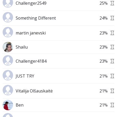
Challenger2549
25
%
Something Different
24
%
martin janevski
23
%
Shailu
23
%
Challenger4184
23
%
JUST TRY
21
%
Vitalija Olšauskaitė
21
%
Ben
21
%