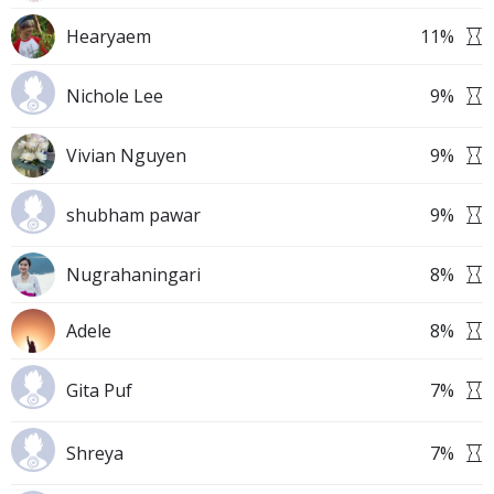
Hearyaem
11
%
Nichole Lee
9
%
Vivian Nguyen
9
%
shubham pawar
9
%
Nugrahaningari
8
%
Adele
8
%
Gita Puf
7
%
Shreya
7
%