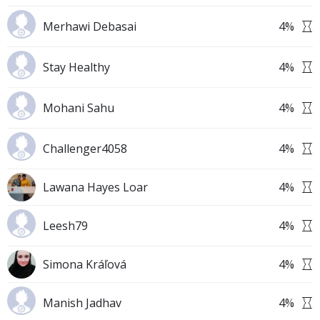
Merhawi Debasai
4
%
Stay Healthy
4
%
Mohani Sahu
4
%
Challenger4058
4
%
Lawana Hayes Loar
4
%
Leesh79
4
%
Simona Kráľová
4
%
Manish Jadhav
4
%