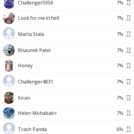
Challenger5956
7
%
Look.for.me.in.hell
7
%
Marta Stala
7
%
Bhaumik Patel
7
%
Honey
7
%
Challenger4831
7
%
Kiran
7
%
Helen Mohabati⚡
7
%
Trash Panda
6
%