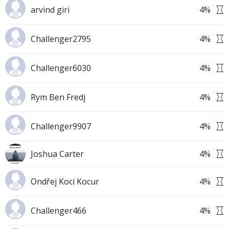
arvind giri
4
%
Challenger2795
4
%
Challenger6030
4
%
Rym Ben Fredj
4
%
Challenger9907
4
%
Joshua Carter
4
%
Ondřej Koci Kocur
4
%
Challenger466
4
%