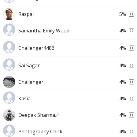
Raspal
5
%
Samantha Emily Wood
4
%
Challenger4486
4
%
Sai Sagar
4
%
Challenger
4
%
Kasia
4
%
Deepak Sharma☄
4
%
Photography Chick
4
%