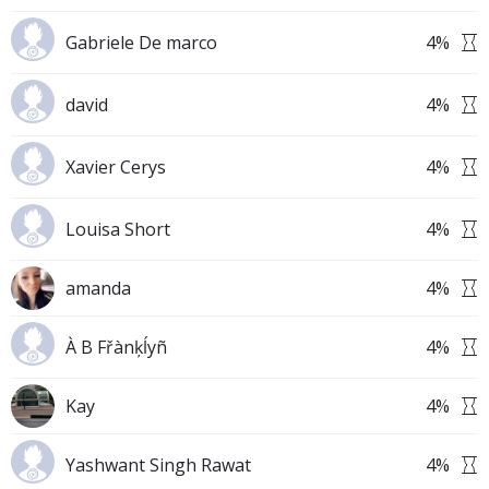
Gabriele De marco
4
%
david
4
%
Xavier Cerys
4
%
Louisa Short
4
%
amanda
4
%
À B Fřànķĺyñ
4
%
Kay
4
%
Yashwant Singh Rawat
4
%