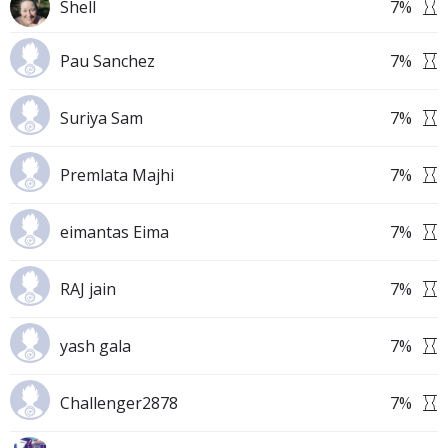
Shell
7
%
Pau Sanchez
7
%
Suriya Sam
7
%
Premlata Majhi
7
%
eimantas Eima
7
%
RAJ jain
7
%
yash gala
7
%
Challenger2878
7
%