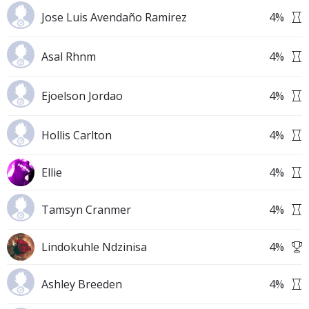
Jose Luis Avendaño Ramirez
4
%
Asal Rhnm
4
%
Ejoelson Jordao
4
%
Hollis Carlton
4
%
Ellie
4
%
Tamsyn Cranmer
4
%
Lindokuhle Ndzinisa
4
%
Ashley Breeden
4
%