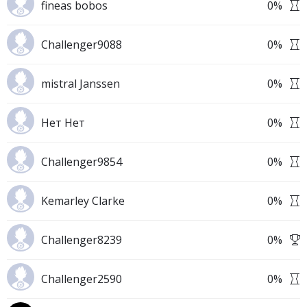
fineas bobos
0
%
Challenger9088
0
%
mistral Janssen
0
%
Нет Нет
0
%
Challenger9854
0
%
Kemarley Clarke
0
%
Challenger8239
0
%
Challenger2590
0
%