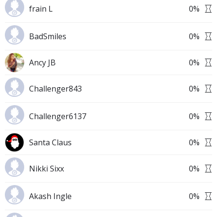
frain L
0
%
BadSmiles
0
%
Ancy JB
0
%
Challenger843
0
%
Challenger6137
0
%
Santa Claus
0
%
Nikki Sixx
0
%
Akash Ingle
0
%