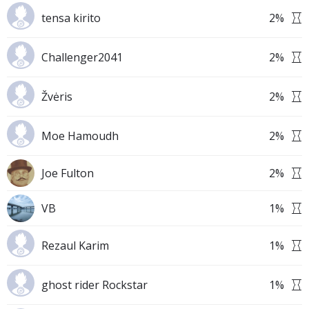
tensa kirito
2
%
Challenger2041
2
%
Žvėris
2
%
Moe Hamoudh
2
%
Joe Fulton
2
%
VB
1
%
Rezaul Karim
1
%
ghost rider Rockstar
1
%