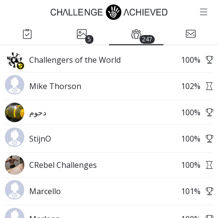
5
247
Challengers of the World
100
%
Mike Thorson
102
%
دحوم
100
%
StijnO
100
%
CRebel Challenges
100
%
Marcello
101
%