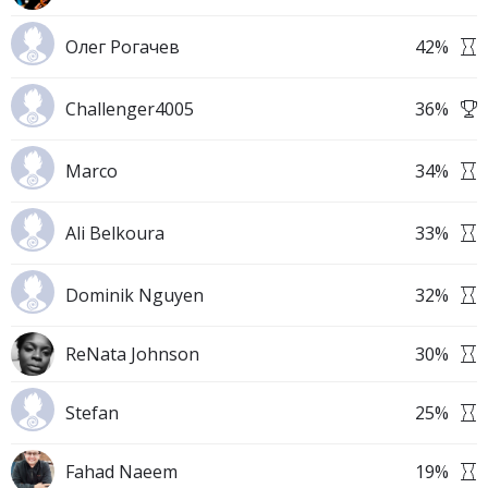
Олег Рогачев
42
%
Challenger4005
36
%
Marco
34
%
Ali Belkoura
33
%
Dominik Nguyen
32
%
ReNata Johnson
30
%
Stefan
25
%
Fahad Naeem
19
%