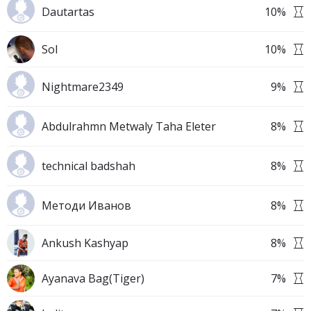
Dautartas
10
%
Sol
10
%
Nightmare2349
9
%
Abdulrahmn Metwaly Taha Eleter
8
%
technical badshah
8
%
Методи Иванов
8
%
Ankush Kashyap
8
%
Ayanava Bag(Tiger)
7
%