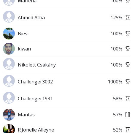
Marlena
100
%
Ahmed Attia
125
%
Biesi
100
%
kiwan
100
%
Nikolett Csákány
100
%
Challenger3002
1000
%
Challenger1931
58
%
Mantas
57
%
R.Jonelle Alleyne
52
%