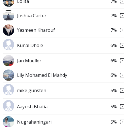
Lolita
7
%
Joshua Carter
7
%
Yasmeen Kharouf
7
%
Kunal Dhole
6
%
Jan Mueller
6
%
Lily Mohamed El Mahdy
6
%
mike gunsten
5
%
Aayush Bhatia
5
%
Nugrahaningari
5
%