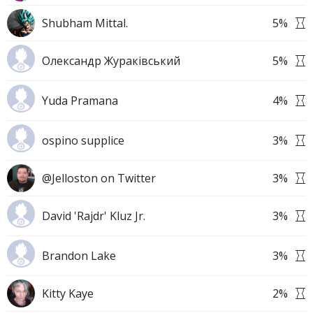
Shubham Mittal.
5
%
Олександр Жураківський
5
%
Yuda Pramana
4
%
ospino supplice
3
%
@Jelloston on Twitter
3
%
David 'Rajdr' Kluz Jr.
3
%
Brandon Lake
3
%
Kitty Kaye
2
%