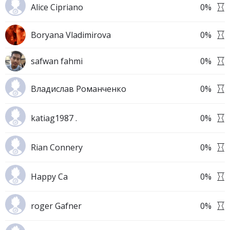
Alice Cipriano
0
%
Boryana Vladimirova
0
%
safwan fahmi
0
%
Владислав Романченко
0
%
katiag1987 .
0
%
Rian Connery
0
%
Happy Ca
0
%
roger Gafner
0
%