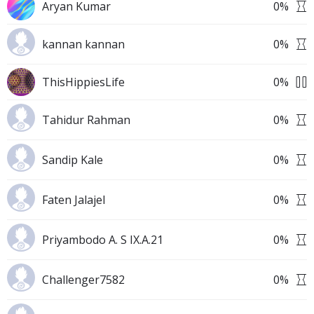
Aryan Kumar
0
%
kannan kannan
0
%
ThisHippiesLife
0
%
Tahidur Rahman
0
%
Sandip Kale
0
%
Faten Jalajel
0
%
Priyambodo A. S IX.A.21
0
%
Challenger7582
0
%