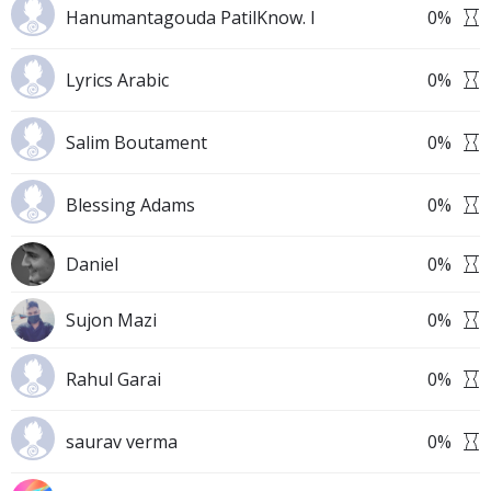
Hanumantagouda PatilKnow. I
0
%
Lyrics Arabic
0
%
Salim Boutament
0
%
Blessing Adams
0
%
Daniel
0
%
Sujon Mazi
0
%
Rahul Garai
0
%
saurav verma
0
%