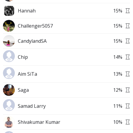
Hannah
15
%
Challenger5057
15
%
CandylandSA
15
%
Chip
14
%
Aim SiTa
13
%
Saga
12
%
Samad Larry
11
%
Shivakumar Kumar
10
%