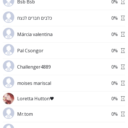
Bsb Bsb
0
%
כלבים חברים לנצח
0
%
Márcia valentina
0
%
Pal Csongor
0
%
Challenger4889
0
%
moises mariscal
0
%
Loretta Hutton🖤
0
%
Mr.tom
0
%