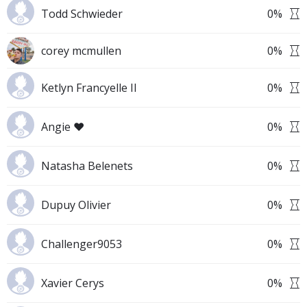
Todd Schwieder
0
%
corey mcmullen
0
%
Ketlyn Francyelle II
0
%
Angie ❤
0
%
Natasha Belenets
0
%
Dupuy Olivier
0
%
Challenger9053
0
%
Xavier Cerys
0
%