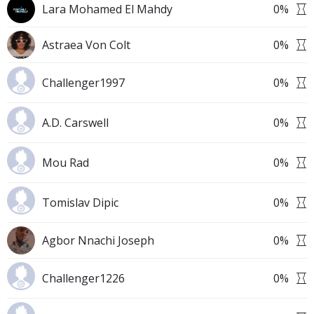
Lara Mohamed El Mahdy
0
%
Astraea Von Colt
0
%
Challenger1997
0
%
A.D. Carswell
0
%
Mou Rad
0
%
Tomislav Dipic
0
%
Agbor Nnachi Joseph
0
%
Challenger1226
0
%