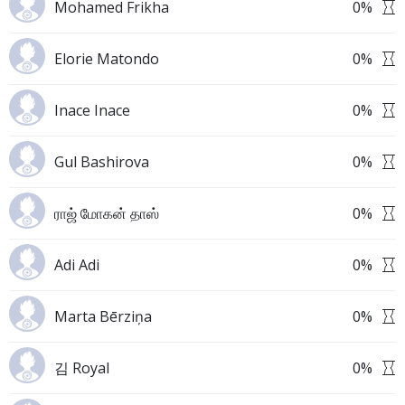
Mohamed Frikha
0
%
Elorie Matondo
0
%
Inace Inace
0
%
Gul Bashirova
0
%
ராஜ் மோகன் தாஸ்
0
%
Adi Adi
0
%
Marta Bērziņa
0
%
김 Royal
0
%